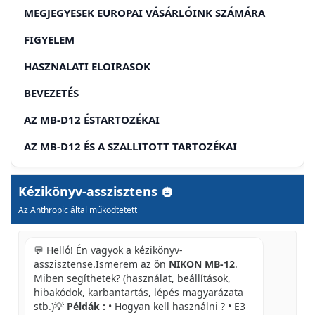
MEGJEGYESEK EUROPAI VÁSÁRLÓINK SZÁMÁRA
FIGYELEM
HASZNALATI ELOIRASOK
BEVEZETÉS
AZ MB-D12 ÉSTARTOZÉKAI
AZ MB-D12 ÉS A SZALLITOTT TARTOZÉKAI
AZ OPTIONALLY EH-5A/EH-5B HALÓZATI TÁPEGYSÉG
ÉS EP-5B TÍPCSATLAKOZÓ HASZNÁLATA
Kézikönyv-asszisztens
Az Anthropic által működtetett
A KŪLŌN MEGVÁSÁROLHÁT OBL-5
AKKUMULÁTORFEDÉL HASZNALATA
💬 Helló! Én vagyok a kézikönyv-
AZ MB-D12 RÉSZEI (A ÁBRA)
asszisztense.Ismerem az ön
NIKON MB-12
.
AZ MB-D12 ZARKIOLDO GOMBJA,
Miben segíthetek? (használat, beállítások,
VALASZTOGOMBJA, VEZRELOTARCSI ES AF-ON
hibakódok, karbantartás, lépés magyarázata
GOMBJA
stb.)💡
Példák :
• Hogyan kell használni ? • E3