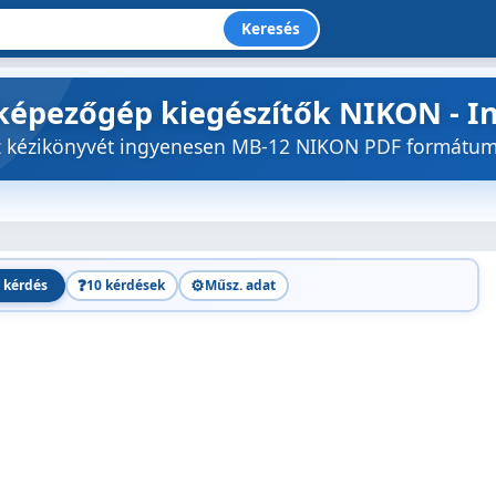
Keresés
képezőgép kiegészítők NIKON - I
öz kézikönyvét ingyenesen MB-12 NIKON PDF formátu
❓
⚙️
 kérdés
10 kérdések
Műsz. adat