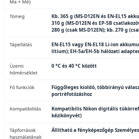
Ma × Mé)
Tömeg
Kb. 365 g (MS-D12EN és EN-EL15 akkum
310 g (MS-D12EN és EP-5B csatlakozóv
280 g (csak MS-D12EN); kb. 270 g (cs
Tápellátás
EN-EL15 vagy EN-EL18 Li-ion akkumul
lítium); EH-5a/EH-5b hálózati adapte
Üzemi
0 °C és 40 °C között
hőmérséklet
Fő funkciók
Függőleges kioldó, többirányú válas
portréfotózáshoz
Kompatibilitás
Kompatibilis Nikon digitális tükörr
kézikönyvét)
Tápforrások
Állítható a fényképezőgép Személyes
használatának