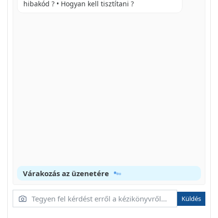
hibakód ? • Hogyan kell tisztítani ?
AZ MB-D12 VEZÉRLO ZÁRJA
AZ ELEMENTARTÓ HASZNÁLATA
AZ ELEMENTTÓ CSATLAKOZTATÁSA
AZ ELEMENTARTÓ ELTÁVOLÍTASA
ELEMEK BEHELYZESE
AZ EP-5B TAPCSATLAKOZO
AKKUMULATORADATAAI
AZ AKKUMULATOR ELTAVOLITASA
EN-EL15
Várakozás az üzenetére
EN-EL18
AA ELEMENT
Küldés
MUSZAKI ADATOK