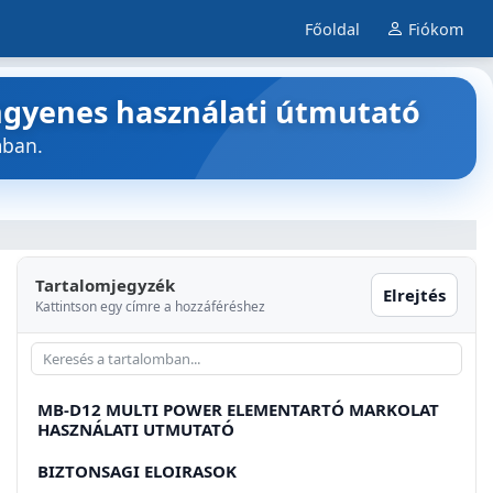
Főoldal
Fiókom
ngyenes használati útmutató
mban.
Tartalomjegyzék
Elrejtés
Kattintson egy címre a hozzáféréshez
MB-D12 MULTI POWER ELEMENTARTÓ MARKOLAT
HASZNÁLATI UTMUTATÓ
BIZTONSAGI ELOIRASOK