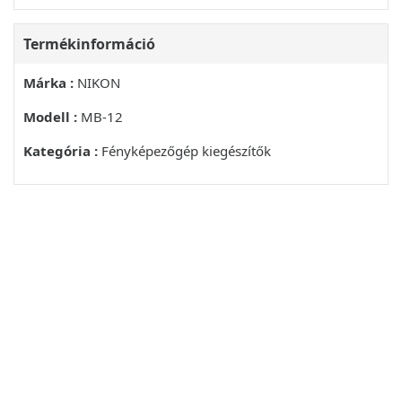
EN-EL15 ÉS EN-EL18 AKKUMULATOROK
Termékinformáció
KÉPTOVABBITASI SEBSESEG
Márka :
NIKON
OBSAH
Modell :
MB-12
MULTIFUNKNÉ BATTERY PACK MB-D12
Kategória :
Fényképezőgép kiegészítők
NAPÁJÁC KONEKTOR EP-5B
UROVEN NABITIA BATERIE