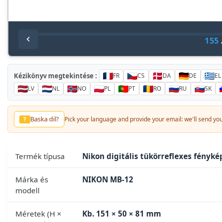
155
Kézikönyv megtekintése :
FR
CS
DA
DE
EL
LV
NL
NO
PL
PT
RO
RU
SK
Baska dil?
?
Pick your language and provide your email: we'll send you 
Termék típusa
Nikon digitális tükörreflexes fényk
Márka és
NIKON MB-12
modell
Méretek (H ×
Kb. 151 × 50 × 81 mm