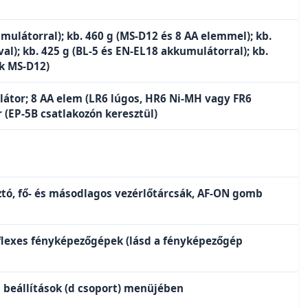
ulátorral); kb. 460 g (MS-D12 és 8 AA elemmel); kb.
al); kb. 425 g (BL-5 és EN-EL18 akkumulátorral); kb.
ak MS-D12)
átor; 8 AA elem (LR6 lúgos, HR6 Ni-MH vagy FR6
r (EP-5B csatlakozón keresztül)
ztó, fő- és másodlagos vezérlőtárcsák, AF-ON gomb
eflexes fényképezőgépek (lásd a fényképezőgép
 beállítások (d csoport) menüjében