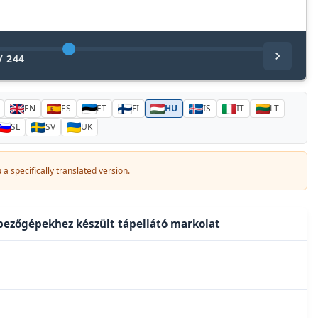
/
244
EN
ES
ET
FI
HU
IS
IT
LT
SL
SV
UK
a specifically translated version.
épezőgépekhez készült tápellátó markolat