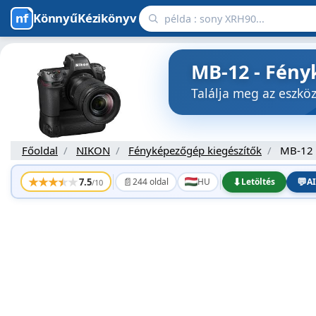
KönnyűKézikönyv
MB-12 - Fény
Találja meg az eszk
Főoldal
NIKON
Fényképezőgép kiegészítők
MB-12
★
★
★
★
★
📄
⬇
💬
7.5
244 oldal
HU
Letöltés
AI
/10