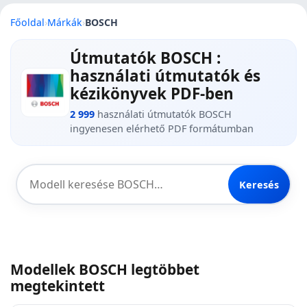
Főoldal
›
Márkák
›
BOSCH
Útmutatók BOSCH :
használati útmutatók és
kézikönyvek PDF-ben
2 999
használati útmutatók BOSCH
ingyenesen elérhető PDF formátumban
Keresés
Modellek BOSCH legtöbbet
megtekintett