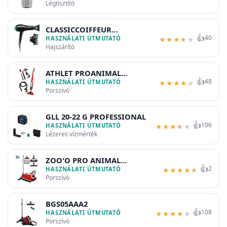
Légtisztító
CLASSICCOIFFEUR
👍
40
PHD7962DIC
HASZNÁLATI ÚTMUTATÓ
★
★
★
★
★
Hajszárító
ATHLET PROANIMAL
👍
48
BCH6ZOOO
HASZNÁLATI ÚTMUTATÓ
★
★
★
★
★
Porszívó
GLL 20-22 G PROFESSIONAL
👍
106
HASZNÁLATI ÚTMUTATÓ
★
★
★
★
★
Lézeres vízmérték
ZOO'O PRO ANIMAL
👍
2
BSGL5ZOOO1
HASZNÁLATI ÚTMUTATÓ
★
★
★
★
★
Porszívó
BGS05AAA2
👍
108
HASZNÁLATI ÚTMUTATÓ
★
★
★
★
★
Porszívó