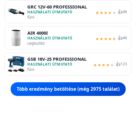
GRC 12V-60 PROFESSIONAL
👍
48
HASZNÁLATI ÚTMUTATÓ
★
★
★
★
★
fúró
AIR 4000I
👍
48
HASZNÁLATI ÚTMUTATÓ
★
★
★
★
★
Légtisztító
GSB 18V-25 PROFESSIONAL
👍
123
HASZNÁLATI ÚTMUTATÓ
★
★
★
★
★
fúró
Több eredmény betöltése (még 2975 találat)