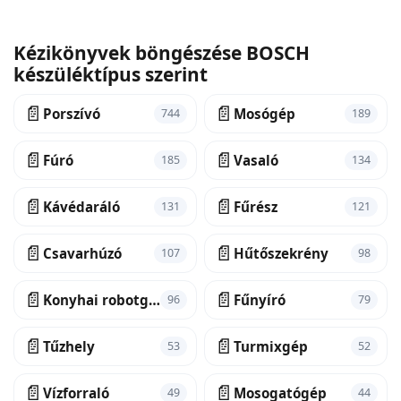
Kézikönyvek böngészése BOSCH
készüléktípus szerint
📄
📄
Porszívó
Mosógép
744
189
📄
📄
Fúró
Vasaló
185
134
📄
📄
Kávédaráló
Fűrész
131
121
📄
📄
Csavarhúzó
Hűtőszekrény
107
98
📄
📄
Konyhai robotgép
Fűnyíró
96
79
📄
📄
Tűzhely
Turmixgép
53
52
📄
📄
Vízforraló
Mosogatógép
49
44