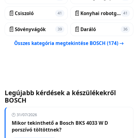
📄
📄
Csiszoló
Konyhai robotgép
41
41
📄
📄
Sövényvágók
Daráló
39
36
Összes kategória megtekintése BOSCH (174) →
Legújabb kérdések a készülékekről
BOSCH
🕐 31/07/2026
Mikor tekinthető a Bosch BKS 4033 W D
porszívó töltöttnek?