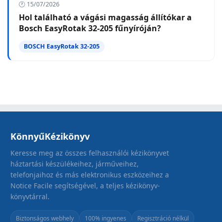
🕐 15/07/2026
Hol található a vágási magasság állítókar a
Bosch EasyRotak 32-205 fűnyíróján?
BOSCH EasyRotak 32-205
KönnyűKézikönyv
Keresse meg az összes felhasználói kézikönyvet
háztartási készülékeihez, járműveihez,
telefonjaihoz és más elektronikus eszközeihez a
Notice Facile segítségével, a teljes kézikönyv-
könyvtárral.
Biztonságos webhely
100% ingyenes
Regisztráció nélkül