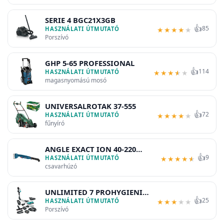
SERIE 4 BGC21X3GB
👍
85
HASZNÁLATI ÚTMUTATÓ
★
★
★
★
★
Porszívó
GHP 5-65 PROFESSIONAL
👍
114
HASZNÁLATI ÚTMUTATÓ
★
★
★
★
★
magasnyomású mosó
UNIVERSALROTAK 37-555
👍
72
HASZNÁLATI ÚTMUTATÓ
★
★
★
★
★
fűnyíró
ANGLE EXACT ION 40-220
👍
9
PROFESSIONAL
HASZNÁLATI ÚTMUTATÓ
★
★
★
★
★
csavarhúzó
UNLIMITED 7 PROHYGIENIC
👍
25
AQUA BSS712XHYG
HASZNÁLATI ÚTMUTATÓ
★
★
★
★
★
Porszívó