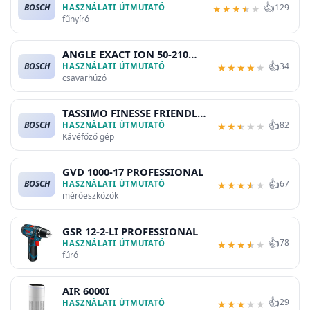
👍
BOSCH
129
HASZNÁLATI ÚTMUTATÓ
★
★
★
★
★
fűnyíró
ANGLE EXACT ION 50-210
👍
BOSCH
34
PROFESSIONAL
HASZNÁLATI ÚTMUTATÓ
★
★
★
★
★
csavarhúzó
TASSIMO FINESSE FRIENDLY
👍
BOSCH
82
TAS163E
HASZNÁLATI ÚTMUTATÓ
★
★
★
★
★
Kávéfőző gép
GVD 1000-17 PROFESSIONAL
👍
BOSCH
67
HASZNÁLATI ÚTMUTATÓ
★
★
★
★
★
mérőeszközök
GSR 12-2-LI PROFESSIONAL
👍
78
HASZNÁLATI ÚTMUTATÓ
★
★
★
★
★
fúró
AIR 6000I
👍
29
HASZNÁLATI ÚTMUTATÓ
★
★
★
★
★