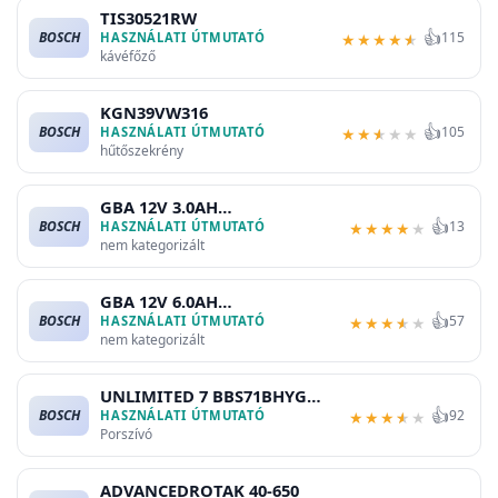
TIS30521RW
👍
BOSCH
115
HASZNÁLATI ÚTMUTATÓ
★
★
★
★
★
kávéfőző
KGN39VW316
👍
BOSCH
105
HASZNÁLATI ÚTMUTATÓ
★
★
★
★
★
hűtőszekrény
GBA 12V 3.0AH
👍
BOSCH
13
PROFESSIONAL
HASZNÁLATI ÚTMUTATÓ
★
★
★
★
★
nem kategorizált
GBA 12V 6.0AH
👍
BOSCH
57
PROFESSIONAL
HASZNÁLATI ÚTMUTATÓ
★
★
★
★
★
nem kategorizált
UNLIMITED 7 BBS71BHYG
👍
BOSCH
92
PROHYGIENIC AQUA
HASZNÁLATI ÚTMUTATÓ
★
★
★
★
★
Porszívó
ADVANCEDROTAK 40-650