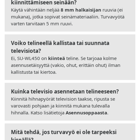
kiinnittämiseen seinään?
Käytä vähintään neljää
8 mm halkaisijan
ruuvia (ei
mukana), jotka sopivat seinämateriaaliin. Turvavyötä
varten tarvitaan 5 mm ruuvi.
Voiko telineellä kallistaa tai suunnata
televisiota?
Ei, SU-WL450 on
kiinteä
teline. Se tarjoaa kolme
asennusetäisyyttä (vakio, ohut, erittäin ohut) ilman
kallistusta tai kiertoa.
Kuinka televisio asennetaan telineeseen?
Kiinnitä hihnapyörät television taakse, ripusta se
varovasti pohjaan ja kiinnitä mukana tulevalla
hihnalla. Katso lisätietoja
Asennusoppaasta
.
Mitä tehdä, jos turvavyö ei ole tarpeeksi
kireällä?