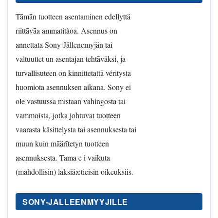
Tāmān tuotteen asentaminen edellyttä
riittāvāa ammatitàoa. Asennus on
annettata Sony-Jällenemyjän tai
valtuuttet un asentajan tehtāväksi, ja
turvallisuteen on kinnittetattā véritysta
huomiota asennuksen aikana. Sony ei
ole vastuussa mistaān vahingosta tai
vammoista, jotka johtuvat tuotteen
vaarasta kāsittelysta tai asennuksesta tai
muun kuin māärītetyn tuotteen
asennuksesta. Tama e i vaikuta
(mahdollisin) laksiäætieisin oikeuksiis.
SONY-JALLEENMYYJILLE