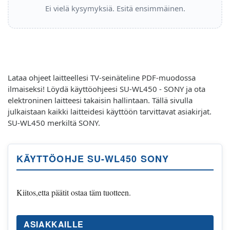
Ei vielä kysymyksiä. Esitä ensimmäinen.
Lataa ohjeet laitteellesi TV-seinäteline PDF-muodossa
ilmaiseksi! Löydä käyttöohjeesi SU-WL450 - SONY ja ota
elektroninen laitteesi takaisin hallintaan. Tällä sivulla
julkaistaan kaikki laitteidesi käyttöön tarvittavat asiakirjat.
SU-WL450 merkiltä SONY.
KÄYTTÖOHJE SU-WL450 SONY
Kiitos,etta päätit ostaa täm tuotteen.
ASIAKKAILLE