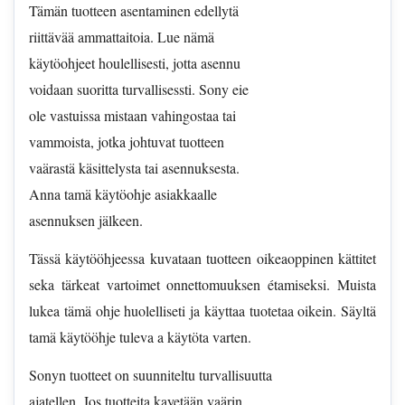
Tämän tuotteen asentaminen edellytä
riittävää ammattaitoia. Lue nämä
käytöohjeet houlellisesti, jotta asennu
voidaan suoritta turvallisessti. Sony eie
ole vastuissa mistaan vahingostaa tai
vammoista, jotka johtuvat tuotteen
vaärastä käsittelysta tai asennuksesta.
Anna tamä käytöohje asiakkaalle
asennuksen jälkeen.
Tässä käytööhjeessa kuvataan tuotteen oikeaoppinen kättitet
seka tärkeat vartoimet onnettomuuksen étamiseksi. Muista
lukea tämä ohje huolelliseti ja käyttaa tuotetaa oikein. Säyltä
tamä käytööhje tuleva a käytöta varten.
Sonyn tuotteet on suunniteltu turvallisuutta
ajatellen. Jos tuotteita kayetään vaärin,