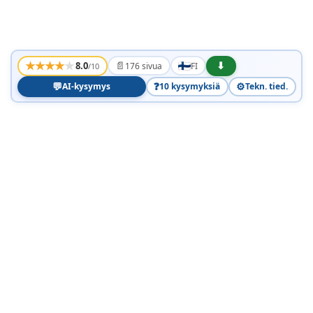
★
★
★
★
★
📄
⬇
8.0
176 sivua
FI
/10
💬
❓
⚙️
AI-kysymys
10 kysymyksiä
Tekn. tied.