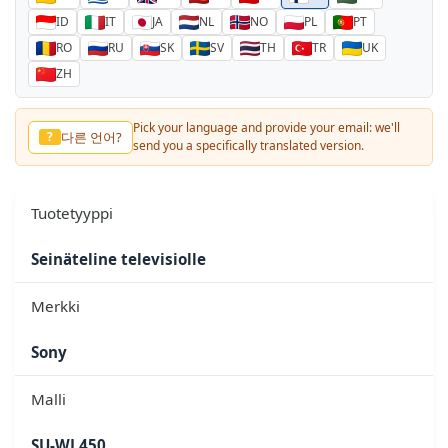
ID
IT
JA
NL
NO
PL
PT
RO
RU
SK
SV
TH
TR
UK
ZH
Pick your language and provide your email: we'll
다른 언어?
?
send you a specifically translated version.
Tuotetyyppi
Seinäteline televisiolle
Merkki
Sony
Malli
SU-WL450