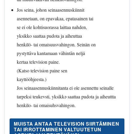
Jos seina, johon seinaasennuskiinnit
asennetaan, on epavakaa, epatasainen tai
se ei ole kohtisuorassa laittaa nahden,
yksikko saattaa pudota ja aiheuttaa
henkilö- tai omaisuusvahingon. Seinän on
pystyttāva kantamaan vāhintān neljä
kertaa television paine.
(Katso television paine sen
kayttööhjeesta.)
Jos seinaasennuskiinnitanta ei ole asennettu seinalle
tarpeksi teukevsti, yksikkə saattaa pudota ja aiheuttta
henkilo- tai omaisuhsvahingon.
MUISTA ANTAA TELEVISION SIIRTÄMINEN
TAI IRROTTAMINEN VALTUUTETUN