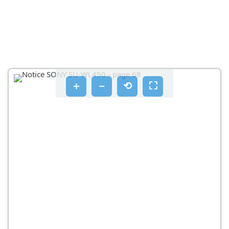
＋
－
⟲
⛶