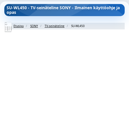
SU-WL450 - TV-seinäteline SONY - Ilmainen käyttöohje ja
opas
Etusivu
SONY
TV-seinäteline
SU-WL450