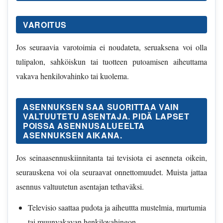
VAROITUS
Jos seuraavia varotoimia ei noudateta, seruaksena voi olla
tulipalon, sahköiskun tai tuotteen putoamisen aiheuttama
vakava henkilovahinko tai kuolema.
ASENNUKSEN SAA SUORITTAA VAIN
VALTUUTETU ASENTAJA. PIDÄ LAPSET
POISSA ASENNUSALUEELTA
ASENNUKSEN AIKANA.
Jos seinaasennuskiinnitanta tai tevisiota ei asenneta oikein,
seurauskena voi ola seuraavat onnettomuudet. Muista jattaa
asennus valtuutetun asentajan tethaväksi.
Televisio saattaa pudota ja aiheuttta mustelmia, murtumia
tai muunvakavan henkilovahingon.