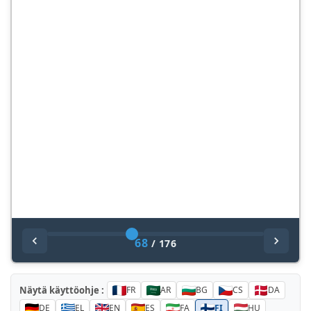
68
/
176
Näytä käyttöohje :
FR
AR
BG
CS
DA
DE
EL
EN
ES
FA
FI
HU