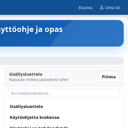
Etusivu
Oma tili
yttöohje ja opas
Sisällysluettelo
Piilota
Napsauta otsikkoa päästäksesi siihen
Sisällysluettelo
Käytöohjetta koskevaa
Käytöohjeen kohderyhmät