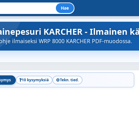
Hae
ainepesuri KARCHER - Ilmainen kä
töohje ilmaiseksi WRP 8000 KARCHER PDF-muodossa.
❓
⚙️
ysymys
10 kysymyksiä
Tekn. tied.