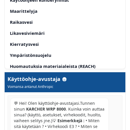
Maarittelyja
Raikasvesi
Likavesiviemäri
Kierratysvesi
Ympäristönsuojelu
Huomautuksia materiaialeista (REACH)
Varaosat
Käyttöohje-avustaja
Voimansa antanut Anthropic
Turvaohjeet
Käytöohjeessa esiintyvät symbolit
💬 Hei! Olen käyttöohje-avustajasi.Tunnen
sinun
KARCHER WRP 8000
. Kuinka voin auttaa
Vaara
sinua? (käyttö, asetukset, virhekoodit, huolto,
vaiheen selitys jne.)💡
Esimerkkejä :
• Miten
Varoitus
sitä käytetään ? • Virhekoodi E3 ? • Miten se