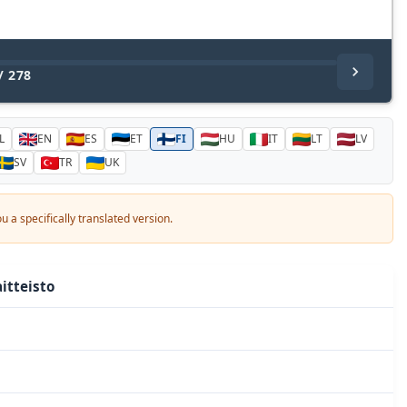
/
278
L
EN
ES
ET
FI
HU
IT
LT
LV
SV
TR
UK
 a specifically translated version.
itteisto