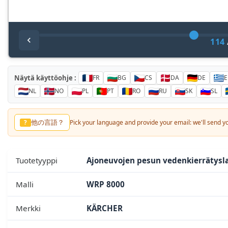
114
Näytä käyttöohje :
FR
BG
CS
DA
DE
E
NL
NO
PL
PT
RO
RU
SK
SL
他の言語？
?
Pick your language and provide your email: we'll send you
Tuotetyyppi
Ajoneuvojen pesun vedenkierrätysla
Malli
WRP 8000
Merkki
KÄRCHER