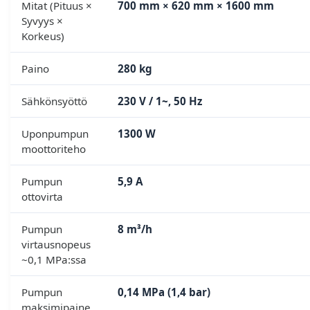
Mitat (Pituus ×
700 mm × 620 mm × 1600 mm
Syvyys ×
Korkeus)
Paino
280 kg
Sähkönsyöttö
230 V / 1~, 50 Hz
Uponpumpun
1300 W
moottoriteho
Pumpun
5,9 A
ottovirta
Pumpun
8 m³/h
virtausnopeus
~0,1 MPa:ssa
Pumpun
0,14 MPa (1,4 bar)
maksimipaine