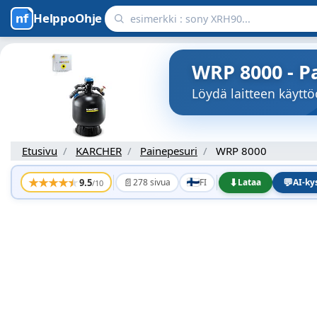
HelppoOhje
WRP 8000 - P
Löydä laitteen käyt
Etusivu
KARCHER
Painepesuri
WRP 8000
★
★
★
★
★
📄
⬇
💬
9.5
278 sivua
FI
Lataa
AI-k
/10