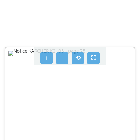
PIOPAIPETIKOS EOTNLAOOS
PPOOTEA EAPNTNATA
PIV T TH EON O AEITOUPYIA
EIKOVES BENTTE OELIDA 2
＋
－
⟲
⛶
PNOAIPETIKO
PAPOXN VEPOU
PAPOXN VEPOU ATÓ TV AYWY VEPOU
EVAPN IEITOUPYIAS
NPOOX
AETOUPYIA
KIVSDUVOS
ΣΩΛΉΝΑΣ ΣΕΚΑΣΟΜΎ ΜΕ ΑΠΛΌ ΑΚΡΟΦΎΣΙ