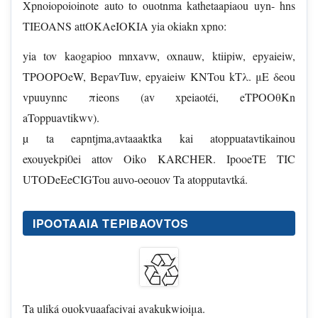
Xpnoiopoioinote auto to ouotnma kathetaapiaou uyn- hns
TIEOANS attOKAeIOKIA yia okiakn xpno:
yia tov kaogapioo mnxavw, oxnauw, ktiipiw, epyaieiw,
TPOOPOeW, BepavTuw, epyaieiw KNTou kTλ. μE δeou
vpuuynnc πieons (av xpeiaotéi, eTPOOθKn
aToppuavtikwv).
µ ta eapntjma,avtaaaktka kai atoppuatavtikainou
exouyekpi0ei attov Oiko KARCHER. IpooeTE TIC
UTODeEeCIGTou auvo-oeouov Ta atopputavtká.
IPOOTAAIA TEPIΒAOVTOS
Ta uliká ouokvuaafacivai avakukwioiμa.