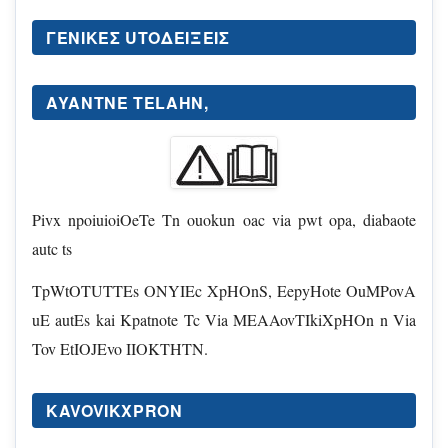
ΓΕΝΙΚΕΣ UΤΟΔΕΊΞΕΙΣ
AYANTNE TELAHN,
Pivx npoiuioiOeTe Tn ouokun oac via pwt opa, diabaote
autc ts
TpWtOTUTTEs ONYIEc XpHOnS, EepyHote OuMPovA
uE autEs kai Kpatnote Tc Via MEAAovTIkiXpHOn n Via
Tov EtIOJEvo IIOKTHTN.
KAVOVIKXPRON