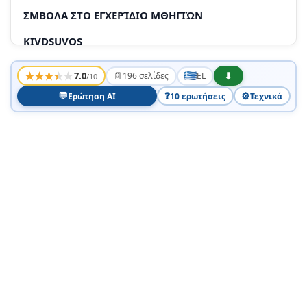
ΣΜΒΟΛΑ ΣΤΟ ΕΓΧΕΡΊΔΙΟ ΜΘΗΓΙΏΝ
KIVDSUVOS
△ NPOEIOBOIN
★
★
★
★
★
📄
⬇
7.0
196 σελίδες
EL
/10
PPOOOX
💬
❓
⚙️
Ερώτηση AI
10 ερωτήσεις
Τεχνικά
ΣΜΒΟΛΑ ΣΗΝ ΣΩΚΕΎ
BAΒIΔA UNΕΡΧΕΛΊΑΣ ΜΕ ΔΙΑΚΌΠΗΤ ΠΊΟΝΣ
IPOUTOΘEOEIS EUOTΑΘEIAS
PPOOOXN
XEIIPIOOS
SIGMAΕUΑΣΊΑ
ΠΕΡΓΑΦΗ ΣΟΥΚΕΎΣ
EIKOVEC Β AETTE OEIAA 2