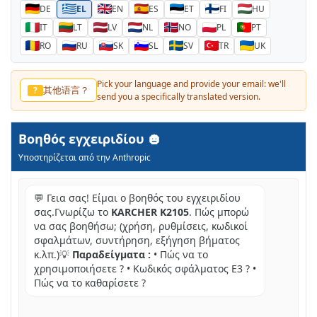
DE
EL
EN
ES
ET
FI
HU
IT
LT
LV
NL
NO
PL
PT
RO
RU
SK
SL
SV
TR
UK
Pick your language and provide your email: we'll
其他语言？
?
send you a specifically translated version.
Βοηθός εγχειριδίου
Υποστηρίζεται από την Anthropic
💬 Γεια σας! Είμαι ο βοηθός του εγχειριδίου
σας.Γνωρίζω το
KARCHER K2105
. Πώς μπορώ
να σας βοηθήσω; (χρήση, ρυθμίσεις, κωδικοί
σφαλμάτων, συντήρηση, εξήγηση βήματος
κ.λπ.)💡
Παραδείγματα :
• Πώς να το
χρησιμοποιήσετε ? • Κωδικός σφάλματος E3 ? •
Πώς να το καθαρίσετε ?