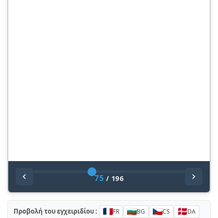
75
/
196
Προβολή του εγχειριδίου :
FR
BG
CS
DA