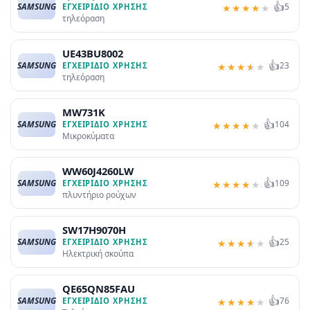
👍
SAMSUNG
5
ΕΓΧΕΙΡΊΔΙΟ ΧΡΉΣΗΣ
★
★
★
★
★
τηλεόραση
UE43BU8002
👍
SAMSUNG
23
ΕΓΧΕΙΡΊΔΙΟ ΧΡΉΣΗΣ
★
★
★
★
★
τηλεόραση
MW731K
👍
SAMSUNG
104
ΕΓΧΕΙΡΊΔΙΟ ΧΡΉΣΗΣ
★
★
★
★
★
Μικροκύματα
WW60J4260LW
👍
SAMSUNG
109
ΕΓΧΕΙΡΊΔΙΟ ΧΡΉΣΗΣ
★
★
★
★
★
πλυντήριο ρούχων
SW17H9070H
👍
SAMSUNG
25
ΕΓΧΕΙΡΊΔΙΟ ΧΡΉΣΗΣ
★
★
★
★
★
Ηλεκτρική σκούπα
QE65QN85FAU
👍
SAMSUNG
76
ΕΓΧΕΙΡΊΔΙΟ ΧΡΉΣΗΣ
★
★
★
★
★