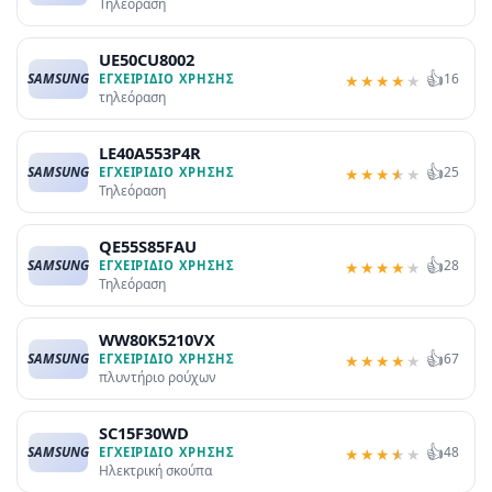
Τηλεόραση
UE50CU8002
👍
SAMSUNG
16
ΕΓΧΕΙΡΊΔΙΟ ΧΡΉΣΗΣ
★
★
★
★
★
τηλεόραση
LE40A553P4R
👍
SAMSUNG
25
ΕΓΧΕΙΡΊΔΙΟ ΧΡΉΣΗΣ
★
★
★
★
★
Τηλεόραση
QE55S85FAU
👍
SAMSUNG
28
ΕΓΧΕΙΡΊΔΙΟ ΧΡΉΣΗΣ
★
★
★
★
★
Τηλεόραση
WW80K5210VX
👍
SAMSUNG
67
ΕΓΧΕΙΡΊΔΙΟ ΧΡΉΣΗΣ
★
★
★
★
★
πλυντήριο ρούχων
SC15F30WD
👍
SAMSUNG
48
ΕΓΧΕΙΡΊΔΙΟ ΧΡΉΣΗΣ
★
★
★
★
★
Ηλεκτρική σκούπα