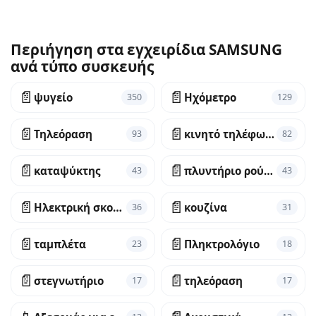
Περιήγηση στα εγχειρίδια SAMSUNG
ανά τύπο συσκευής
📄
📄
ψυγείο
Ηχόμετρο
350
129
📄
📄
Τηλεόραση
κινητό τηλέφωνο
93
82
📄
📄
καταψύκτης
πλυντήριο ρούχων
43
43
📄
📄
Ηλεκτρική σκούπα
κουζίνα
36
31
📄
📄
ταμπλέτα
Πληκτρολόγιο
23
18
📄
📄
στεγνωτήριο
τηλεόραση
17
17