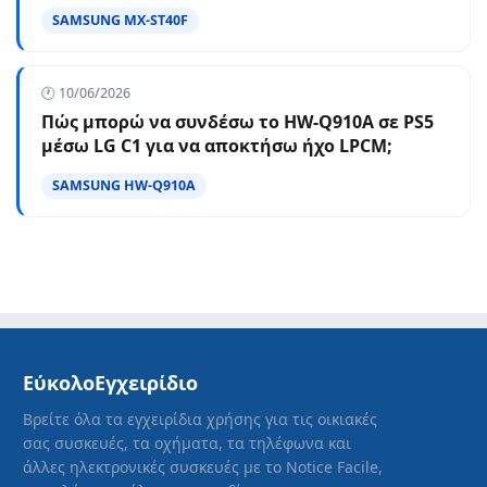
SAMSUNG MX-ST40F
🕐 10/06/2026
Πώς μπορώ να συνδέσω το HW-Q910A σε PS5
μέσω LG C1 για να αποκτήσω ήχο LPCM;
SAMSUNG HW-Q910A
ΕύκολοΕγχειρίδιο
Βρείτε όλα τα εγχειρίδια χρήσης για τις οικιακές
σας συσκευές, τα οχήματα, τα τηλέφωνα και
άλλες ηλεκτρονικές συσκευές με το Notice Facile,