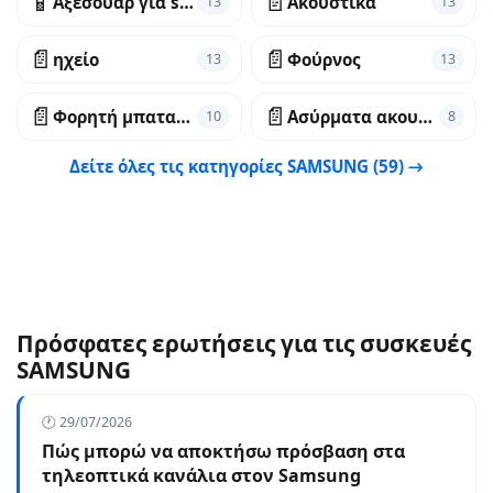
📱
📄
Αξεσουάρ για smartphone
Ακουστικά
13
13
📄
📄
ηχείο
Φούρνος
13
13
📄
📄
Φορητή μπαταρία
Ασύρματα ακουστικά
10
8
Δείτε όλες τις κατηγορίες SAMSUNG (59) →
Πρόσφατες ερωτήσεις για τις συσκευές
SAMSUNG
🕐 29/07/2026
Πώς μπορώ να αποκτήσω πρόσβαση στα
τηλεοπτικά κανάλια στον Samsung