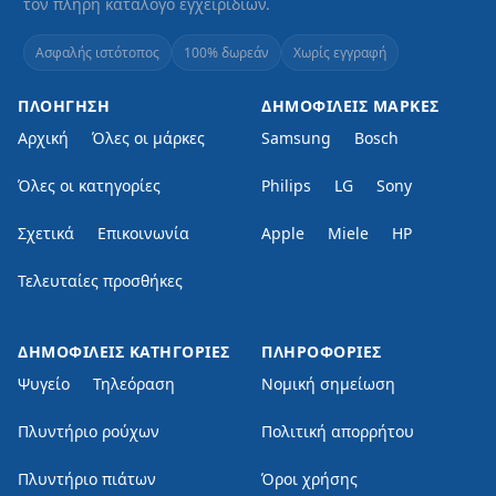
τον πλήρη κατάλογο εγχειριδίων.
Ασφαλής ιστότοπος
100% δωρεάν
Χωρίς εγγραφή
ΠΛΟΉΓΗΣΗ
ΔΗΜΟΦΙΛΕΊΣ ΜΆΡΚΕΣ
Αρχική
Όλες οι μάρκες
Samsung
Bosch
Όλες οι κατηγορίες
Philips
LG
Sony
Σχετικά
Επικοινωνία
Apple
Miele
HP
Τελευταίες προσθήκες
ΔΗΜΟΦΙΛΕΊΣ ΚΑΤΗΓΟΡΊΕΣ
ΠΛΗΡΟΦΟΡΊΕΣ
Ψυγείο
Τηλεόραση
Νομική σημείωση
Πλυντήριο ρούχων
Πολιτική απορρήτου
Πλυντήριο πιάτων
Όροι χρήσης