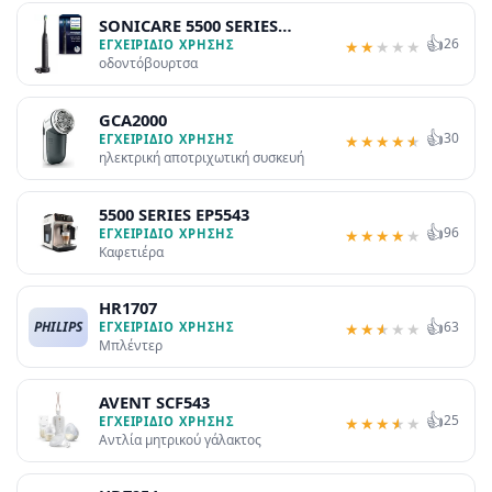
SONICARE 5500 SERIES
👍
26
HX7111
ΕΓΧΕΙΡΊΔΙΟ ΧΡΉΣΗΣ
★
★
★
★
★
οδοντόβουρτσα
GCA2000
👍
30
ΕΓΧΕΙΡΊΔΙΟ ΧΡΉΣΗΣ
★
★
★
★
★
ηλεκτρική αποτριχωτική συσκευή
5500 SERIES EP5543
👍
96
ΕΓΧΕΙΡΊΔΙΟ ΧΡΉΣΗΣ
★
★
★
★
★
Καφετιέρα
HR1707
👍
PHILIPS
63
ΕΓΧΕΙΡΊΔΙΟ ΧΡΉΣΗΣ
★
★
★
★
★
Μπλέντερ
AVENT SCF543
👍
25
ΕΓΧΕΙΡΊΔΙΟ ΧΡΉΣΗΣ
★
★
★
★
★
Αντλία μητρικού γάλακτος