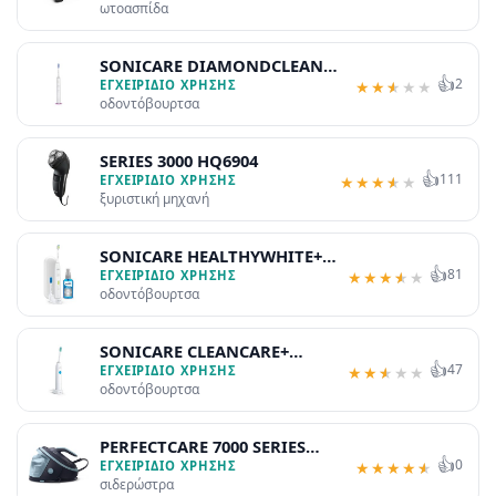
ωτοασπίδα
SONICARE DIAMONDCLEAN
👍
2
SMART 9400
ΕΓΧΕΙΡΊΔΙΟ ΧΡΉΣΗΣ
★
★
★
★
★
οδοντόβουρτσα
SERIES 3000 HQ6904
👍
111
ΕΓΧΕΙΡΊΔΙΟ ΧΡΉΣΗΣ
★
★
★
★
★
ξυριστική μηχανή
SONICARE HEALTHYWHITE+
👍
81
HX8918
ΕΓΧΕΙΡΊΔΙΟ ΧΡΉΣΗΣ
★
★
★
★
★
οδοντόβουρτσα
SONICARE CLEANCARE+
👍
47
HX3481
ΕΓΧΕΙΡΊΔΙΟ ΧΡΉΣΗΣ
★
★
★
★
★
οδοντόβουρτσα
PERFECTCARE 7000 SERIES
👍
0
PSG7200
ΕΓΧΕΙΡΊΔΙΟ ΧΡΉΣΗΣ
★
★
★
★
★
σιδερώστρα