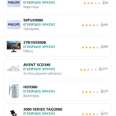
👍
PHILIPS
0
ΕΓΧΕΙΡΊΔΙΟ ΧΡΉΣΗΣ
★
★
★
★
★
Καφετιέρα
50PUS9080
👍
PHILIPS
66
ΕΓΧΕΙΡΊΔΙΟ ΧΡΉΣΗΣ
★
★
★
★
★
Τηλεόραση
27B1N5500B
👍
88
ΕΓΧΕΙΡΊΔΙΟ ΧΡΉΣΗΣ
★
★
★
★
★
Οθόνη
AVENT SCD340
👍
101
ΕΓΧΕΙΡΊΔΙΟ ΧΡΉΣΗΣ
★
★
★
★
★
Αντλία μητρικού γάλακτος
HD9360
👍
33
ΕΓΧΕΙΡΊΔΙΟ ΧΡΉΣΗΣ
★
★
★
★
★
βραστήρας
2000 SERIES TAQ2000
👍
52
ΕΓΧΕΙΡΊΔΙΟ ΧΡΉΣΗΣ
★
★
★
★
★