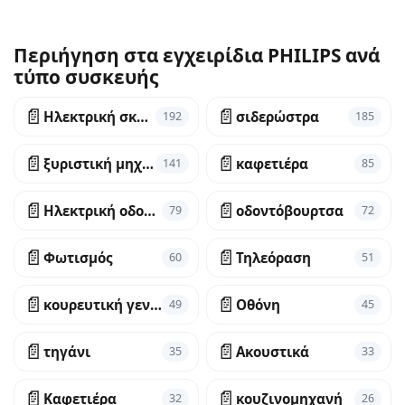
Περιήγηση στα εγχειρίδια PHILIPS ανά
τύπο συσκευής
📄
📄
Ηλεκτρική σκούπα
σιδερώστρα
192
185
📄
📄
ξυριστική μηχανή
καφετιέρα
141
85
📄
📄
Ηλεκτρική οδοντόβουρτσα
οδοντόβουρτσα
79
72
📄
📄
Φωτισμός
Τηλεόραση
60
51
📄
📄
κουρευτική γενειάδας
Οθόνη
49
45
📄
📄
τηγάνι
Ακουστικά
35
33
📄
📄
Καφετιέρα
κουζινομηχανή
32
26