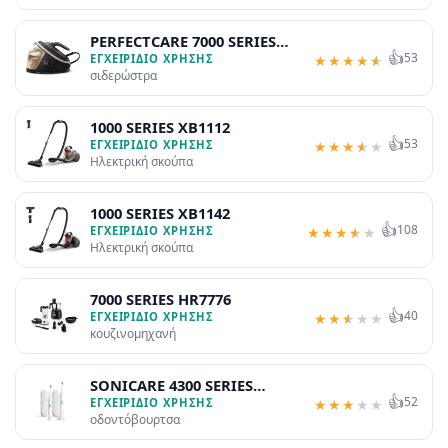
PERFECTCARE 7000 SERIES
👍
53
PSG7300
ΕΓΧΕΙΡΊΔΙΟ ΧΡΉΣΗΣ
★
★
★
★
★
σιδερώστρα
1000 SERIES XB1112
👍
53
ΕΓΧΕΙΡΊΔΙΟ ΧΡΉΣΗΣ
★
★
★
★
★
Ηλεκτρική σκούπα
1000 SERIES XB1142
👍
108
ΕΓΧΕΙΡΊΔΙΟ ΧΡΉΣΗΣ
★
★
★
★
★
Ηλεκτρική σκούπα
7000 SERIES HR7776
👍
40
ΕΓΧΕΙΡΊΔΙΟ ΧΡΉΣΗΣ
★
★
★
★
★
κουζινομηχανή
SONICARE 4300 SERIES
👍
52
HX6809
ΕΓΧΕΙΡΊΔΙΟ ΧΡΉΣΗΣ
★
★
★
★
★
οδοντόβουρτσα