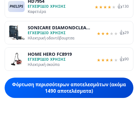
HD7954
👍
PHILIPS
130
ΕΓΧΕΙΡΊΔΙΟ ΧΡΉΣΗΣ
★
★
★
★
★
Καφετιέρα
SONICARE DIAMONDCLEAN
👍
29
PRESTIGE 9900 HX9992
ΕΓΧΕΙΡΊΔΙΟ ΧΡΉΣΗΣ
★
★
★
★
★
Ηλεκτρική οδοντόβουρτσα
HOME HERO FC8919
👍
90
ΕΓΧΕΙΡΊΔΙΟ ΧΡΉΣΗΣ
★
★
★
★
★
Ηλεκτρική σκούπα
Φόρτωση περισσότερων αποτελεσμάτων (ακόμα
1490 αποτελέσματα)