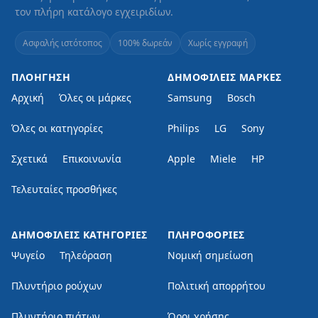
τον πλήρη κατάλογο εγχειριδίων.
Ασφαλής ιστότοπος
100% δωρεάν
Χωρίς εγγραφή
ΠΛΟΉΓΗΣΗ
ΔΗΜΟΦΙΛΕΊΣ ΜΆΡΚΕΣ
Αρχική
Όλες οι μάρκες
Samsung
Bosch
Όλες οι κατηγορίες
Philips
LG
Sony
Σχετικά
Επικοινωνία
Apple
Miele
HP
Τελευταίες προσθήκες
ΔΗΜΟΦΙΛΕΊΣ ΚΑΤΗΓΟΡΊΕΣ
ΠΛΗΡΟΦΟΡΊΕΣ
Ψυγείο
Τηλεόραση
Νομική σημείωση
Πλυντήριο ρούχων
Πολιτική απορρήτου
Πλυντήριο πιάτων
Όροι χρήσης