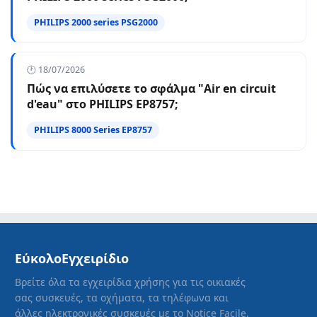
PHILIPS 2000 series PSG2000
🕐 18/07/2026
Πώς να επιλύσετε το σφάλμα "Air en circuit
d'eau" στο PHILIPS EP8757;
PHILIPS 8000 Series EP8757
ΕύκολοΕγχειρίδιο
Βρείτε όλα τα εγχειρίδια χρήσης για τις οικιακές
σας συσκευές, τα οχήματα, τα τηλέφωνα και
άλλες ηλεκτρονικές συσκευές με το Notice Facile,