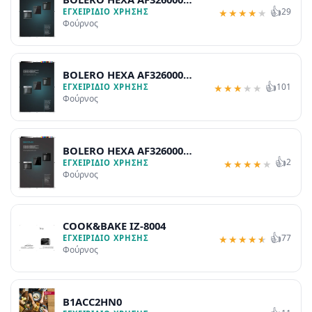
👍
29
MATT A
ΕΓΧΕΙΡΊΔΙΟ ΧΡΉΣΗΣ
★
★
★
★
★
Φούρνος
BOLERO HEXA AF326000
👍
101
LINE A
ΕΓΧΕΙΡΊΔΙΟ ΧΡΉΣΗΣ
★
★
★
★
★
Φούρνος
BOLERO HEXA AF326000
👍
2
GLASS A
ΕΓΧΕΙΡΊΔΙΟ ΧΡΉΣΗΣ
★
★
★
★
★
Φούρνος
COOK&BAKE IZ-8004
👍
77
ΕΓΧΕΙΡΊΔΙΟ ΧΡΉΣΗΣ
★
★
★
★
★
Φούρνος
B1ACC2HN0