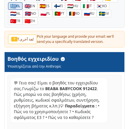
EL
EN
ES
FI
HU
IT
KO
NL
NO
PL
PT
RO
RU
SV
TR
ZH
Pick your language and provide your email: we'll
لغة أخرى؟
?
send you a specifically translated version.
Βοηθός εγχειριδίου
Υποστηρίζεται από την Anthropic
💬 Γεια σας! Είμαι ο βοηθός του εγχειριδίου
σας.Γνωρίζω το
BEABA BABYCOOK 912422
.
Πώς μπορώ να σας βοηθήσω; (χρήση,
ρυθμίσεις, κωδικοί σφαλμάτων, συντήρηση,
εξήγηση βήματος κ.λπ.)💡
Παραδείγματα :
•
Πώς να το χρησιμοποιήσετε ? • Κωδικός
σφάλματος E3 ? • Πώς να το καθαρίσετε ?