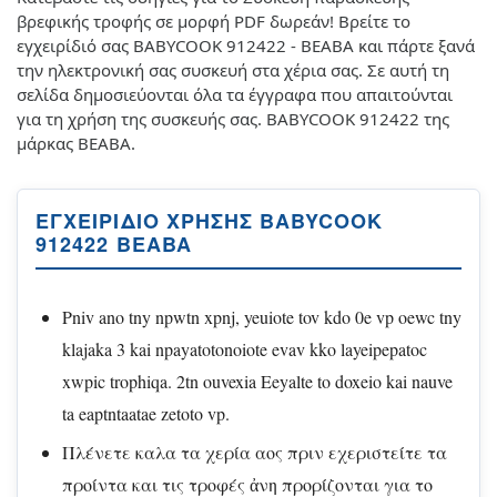
βρεφικής τροφής σε μορφή PDF δωρεάν! Βρείτε το
εγχειρίδιό σας BABYCOOK 912422 - BEABA και πάρτε ξανά
την ηλεκτρονική σας συσκευή στα χέρια σας. Σε αυτή τη
σελίδα δημοσιεύονται όλα τα έγγραφα που απαιτούνται
για τη χρήση της συσκευής σας. BABYCOOK 912422 της
μάρκας BEABA.
ΕΓΧΕΙΡΊΔΙΟ ΧΡΉΣΗΣ BABYCOOK
912422 BEABA
Pniv ano tny npwtn xpnj, yeuiote tov kdo 0e vp oewc tny
klajaka 3 kai npayatotonoiote evav kko layeipepatoc
xwpic trophiqa. 2tn ouvexia Eeyalte to doxeio kai nauve
ta eaptntaatae zetoto vp.
Πλένετε καλα τα χερία αος πριν εχεριστείτε τα
προίντα και τις τροφές ἀνη προρίζονται για το