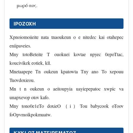
μωρό αος.
IPOZOXH
Xpnoiomoiieite nata tnaoukeun o e nitedec kai otahepec
eniipaveies.
Mny totoBeteite T ouokuei kovtae npyec 0epoTtac,
koucivikek eotiek, kll.
Mnetaapepe Tn oukeun kpatowta Tny ano To xepouu
Tuovdoxieou.
Mn t n oukeun o aeitoupyia uayiepepatoc xwpic va
unapxevop otov kafo.
Mny tono0e1eTo doxieO（i）Tou babycook oToov
foOpvmoikpokmuatw.
KYKLOZ MATEIPEMATOZ