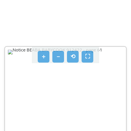
＋
－
⟲
⛶