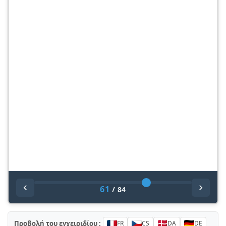
61
/
84
Προβολή του εγχειριδίου :
FR
CS
DA
DE