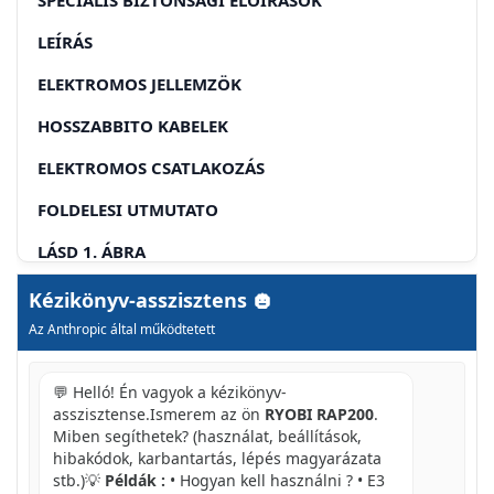
LEÍRÁS
ELEKTROMOS JELLEMZÖK
HOSSZABBITO KABELEK
ELEKTROMOS CSATLAKOZÁS
FOLDELESI UTMUTATO
LÁSD 1. ÁBRA
FIGYELEM
Kézikönyv-asszisztens
Az Anthropic által működtetett
MIELÖTT ELKEZDI A MUNKÁT
SZUKSEGES SZERSZAMOK
💬 Helló! Én vagyok a kézikönyv-
asszisztense.Ismerem az ön
RYOBI RAP200
.
A KEREKEK FELSZERELESE
Miben segíthetek? (használat, beállítások,
hibakódok, karbantartás, lépés magyarázata
A FOGANTYU FEL-ES LEHAJTASA
stb.)💡
Példák :
• Hogyan kell használni ? • E3