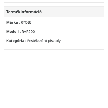
A TULNYOMÁS MEGSZÜNTETÉSE
Termékinformáció
A FESTÖALLOMÁS ATÖBLITÉSE
Márka :
RYOBI
ELOKESZITÉS ES FELSZIVÁS
Modell :
RAP200
LÁSD 9-11. ÁBRA
Kategória :
Festékszóró pisztoly
A SZOROFEJ KIVALASZTASA
FESTÉKSZÖRÁS
TIPPEKA FESTESHEZ
FESTÉS A FESTÖHENGER TARTOZÉKKAL
TÁROLÁS ÉJSZAKÁRA (LEGFELJEBB 12 ORÁRA)
A FESTO'ALLOMÁS TISZTITASA
VIGYAZAT