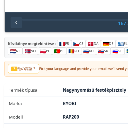
167
Kézikönyv megtekintése :
FR
CS
DA
DE
EL
NL
NO
PL
PT
RO
RU
SK
SL
他の言語？
?
Pick your language and provide your email: we'll send you
Termék típusa
Nagynyomású festékpisztoly
Márka
RYOBI
Modell
RAP200