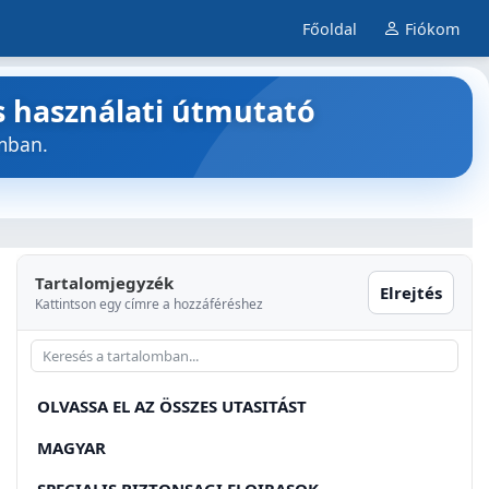
Főoldal
Fiókom
s használati útmutató
mban.
Tartalomjegyzék
Elrejtés
Kattintson egy címre a hozzáféréshez
OLVASSA EL AZ ÖSSZES UTASITÁST
MAGYAR
SPECIALIS BIZTONSAGI ELOIRASOK