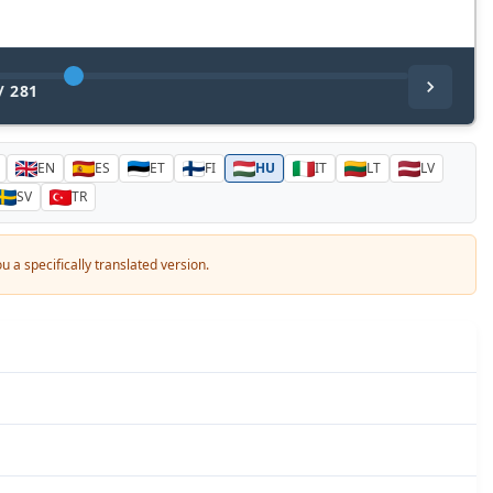
/
281
EN
ES
ET
FI
HU
IT
LT
LV
SV
TR
 a specifically translated version.