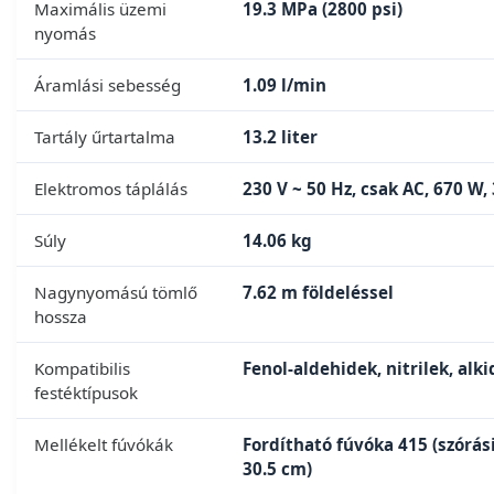
Maximális üzemi
19.3 MPa (2800 psi)
nyomás
Áramlási sebesség
1.09 l/min
Tartály űrtartalma
13.2 liter
Elektromos táplálás
230 V ~ 50 Hz, csak AC, 670 W, 
Súly
14.06 kg
Nagynyomású tömlő
7.62 m földeléssel
hossza
Kompatibilis
Fenol-aldehidek, nitrilek, alki
festéktípusok
Mellékelt fúvókák
Fordítható fúvóka 415 (szórási
30.5 cm)