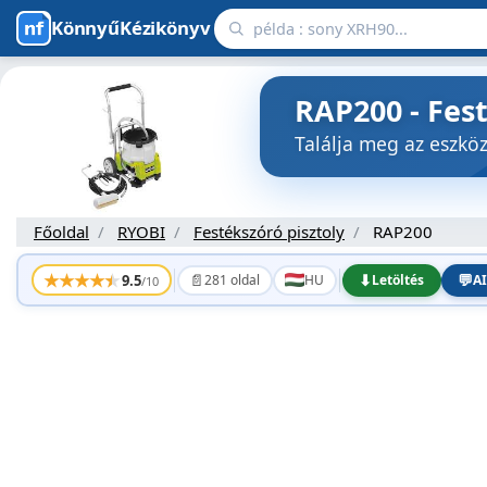
KönnyűKézikönyv
RAP200 - Fes
Találja meg az eszk
Főoldal
RYOBI
Festékszóró pisztoly
RAP200
★
★
★
★
★
📄
⬇
💬
9.5
281 oldal
HU
Letöltés
AI
/10