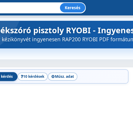
Keresés
tékszóró pisztoly RYOBI - Ingyene
öz kézikönyvét ingyenesen RAP200 RYOBI PDF formátu
❓
⚙️
 kérdés
10 kérdések
Műsz. adat