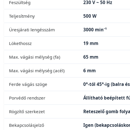
Feszültség
230 V ~ 50 Hz
Teljesítmény
500 W
Üresjárati lengésszám
3000 min⁻¹
Lökethossz
19 mm
Max. vágási mélység (fa)
65 mm
Max. vágási mélység (acél)
6 mm
Ferde vágás szöge
0°-tól 45°-ig (balra é
Porvédő rendszer
Állítható beépített f
Rögzítő szerkezet
Reteszelő gomb fol
Bekapcsolásjelző
Igen (bekapcsoláskor 