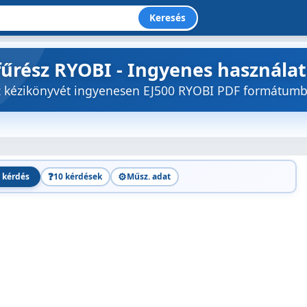
Keresés
ófűrész RYOBI - Ingyenes használa
öz kézikönyvét ingyenesen EJ500 RYOBI PDF formátum
❓
⚙️
 kérdés
10 kérdések
Műsz. adat