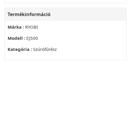
KÖRNYEZETVEDELEM
Termékinformáció
SZIMBOLUM
Márka :
RYOBI
BIZTONSÁGI FIGYELMEZTETÉS
Modell :
EJ500
ROMÂNA
Kategória :
Szúrófűrész
DESCRIBE
RO
GARANTIE - CONDITII
AVERTISMENT
GB