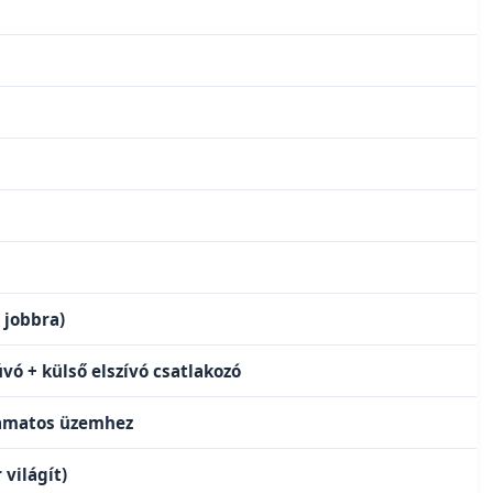
s jobbra)
úvó + külső elszívó csatlakozó
yamatos üzemhez
világít)