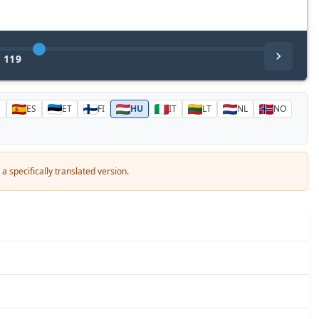
/
119
N
ES
ET
FI
HU
IT
LT
NL
NO
a specifically translated version.