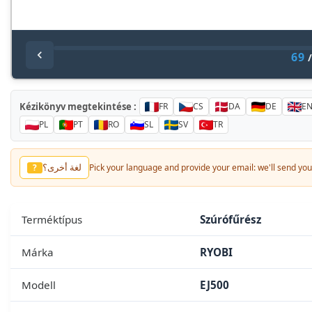
69
Kézikönyv megtekintése :
FR
CS
DA
DE
E
PL
PT
RO
SL
SV
TR
لغة أخرى؟
?
Pick your language and provide your email: we'll send you 
Terméktípus
Szúrófűrész
Márka
RYOBI
Modell
EJ500