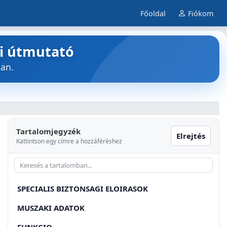
Főoldal
Fiókom
ti útmutató
ban.
Tartalomjegyzék
Elrejtés
Kattintson egy címre a hozzáféréshez
SPECIALIS BIZTONSAGI ELOIRASOK
MUSZAKI ADATOK
FUNKCIO