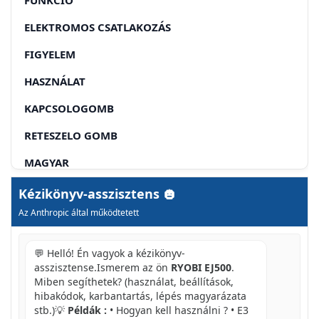
ELEKTROMOS CSATLAKOZÁS
FIGYELEM
HASZNÁLAT
KAPCSOLOGOMB
RETESZELO GOMB
MAGYAR
A FÜRÉSZLAPOK FELSZERELESE
Kézikönyv-asszisztens
Az Anthropic által működtetett
ALTALANOS VAGAS
KACSKARINGOS VAGAS
💬 Helló! Én vagyok a kézikönyv-
asszisztense.Ismerem az ön
RYOBI EJ500
.
VAGAS SZOG ALATT (FERDEVAGAS)
Miben segíthetek? (használat, beállítások,
hibakódok, karbantartás, lépés magyarázata
A SZÖG BEÁLLITÁSA
stb.)💡
Példák :
• Hogyan kell használni ? • E3