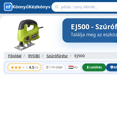
KönnyűKézikönyv
EJ500 - Szúr
Találja meg az eszk
Főoldal
RYOBI
Szúrófűrész
EJ500
★
★
★
★
★
📄
⬇
💬
6.5
119 oldal
HU
Letöltés
AI
/10