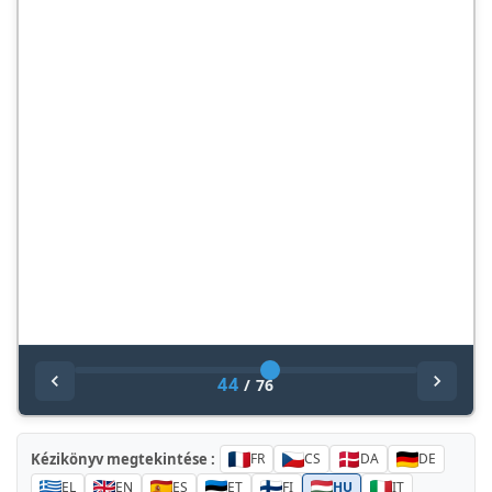
44
/
76
Kézikönyv megtekintése :
FR
CS
DA
DE
EL
EN
ES
ET
FI
HU
IT