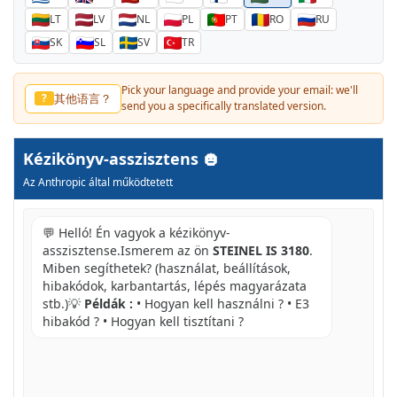
LT
LV
NL
PL
PT
RO
RU
SK
SL
SV
TR
Pick your language and provide your email: we'll
其他语言？
?
send you a specifically translated version.
Kézikönyv-asszisztens
Az Anthropic által működtetett
💬 Helló! Én vagyok a kézikönyv-
asszisztense.Ismerem az ön
STEINEL IS 3180
.
Miben segíthetek? (használat, beállítások,
hibakódok, karbantartás, lépés magyarázata
stb.)💡
Példák :
• Hogyan kell használni ? • E3
hibakód ? • Hogyan kell tisztítani ?