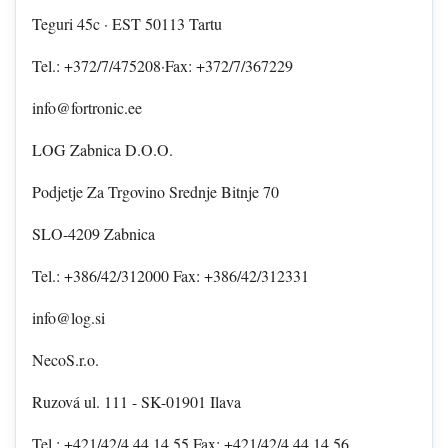
Teguri 45c · EST 50113 Tartu
Tel.: +372/7/475208·Fax: +372/7/367229
info@fortronic.ee
LOG Zabnica D.O.O.
Podjetje Za Trgovino Srednje Bitnje 70
SLO-4209 Zabnica
Tel.: +386/42/312000 Fax: +386/42/312331
info@log.si
NecoS.r.o.
Ruzová ul. 111 - SK-01901 Ilava
Tel.: +421/42/4 44 14 55 Fax: +421/42/4 44 14 56