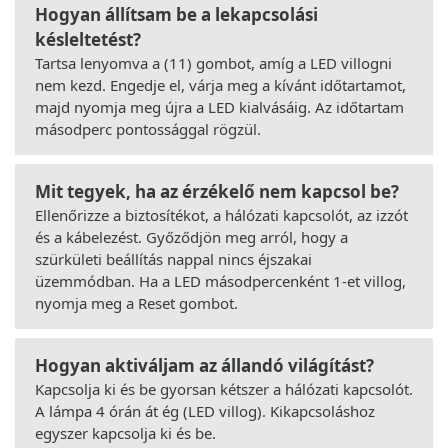
Hogyan állítsam be a lekapcsolási
késleltetést?
Tartsa lenyomva a (11) gombot, amíg a LED villogni
nem kezd. Engedje el, várja meg a kívánt időtartamot,
majd nyomja meg újra a LED kialvásáig. Az időtartam
másodperc pontossággal rögzül.
Mit tegyek, ha az érzékelő nem kapcsol be?
Ellenőrizze a biztosítékot, a hálózati kapcsolót, az izzót
és a kábelezést. Győződjön meg arról, hogy a
szürkületi beállítás nappal nincs éjszakai
üzemmódban. Ha a LED másodpercenként 1-et villog,
nyomja meg a Reset gombot.
Hogyan aktiváljam az állandó világítást?
Kapcsolja ki és be gyorsan kétszer a hálózati kapcsolót.
A lámpa 4 órán át ég (LED villog). Kikapcsoláshoz
egyszer kapcsolja ki és be.