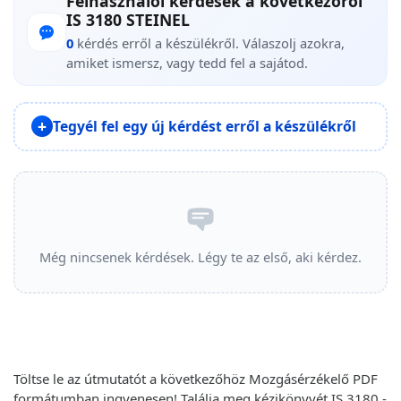
Felhasználói kérdések a következőről
IS 3180 STEINEL
0
kérdés erről a készülékről. Válaszolj azokra,
amiket ismersz, vagy tedd fel a sajátod.
Tegyél fel egy új kérdést erről a készülékről
Még nincsenek kérdések. Légy te az első, aki kérdez.
Töltse le az útmutatót a következőhöz Mozgásérzékelő PDF
formátumban ingyenesen! Találja meg kézikönyvét IS 3180 -