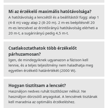
Mi az érzékelő maximális hatótávolsága?
A hatótávolság a lencsétől és a beállítástól függ: alap 1
(4-8 m) vagy alap 2 (8-20 m). 2 m-es beépítésnél 20
m-es lencsével az érintőirányú hatótávolság elérheti a
20 m-t, a sugárirányú pedig 4,5 m-t.
Csatlakoztathatok több érzékelőt
párhuzamosan?
Igen, de mindegyiknek ugyanazon a fázison kell
lennie, és a teljes teljesítmény nem haladhatja meg
egyetlen érzékelő határértékét (2000 W).
Hogyan tisztítsam a lencsét?
Használjon nedves ruhát tisztítószer nélkül. Ne
használjon dörzsölő anyagokat. A lencsének tisztának
kell maradnia az optimális érzékeléshez.