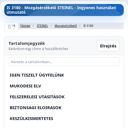
IS 3180 - Mozgásérzékelő STEINEL - Ingyenes használati
útmutató
Főoldal
STEINEL
Mozgásérzékelő
IS 3180
Tartalomjegyzék
Elrejtés
Kattintson egy címre a hozzáféréshez
IGEN TISZELT ÜGYFELÜNK
MUKODESI ELV
FELSZERELESI UTASITASOK
BIZTONSAGI ELOIRASOK
KESZÜLKISMERTETES