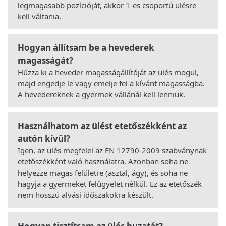
legmagasabb pozícióját, akkor 1-es csoportú ülésre
kell váltania.
Hogyan állítsam be a hevederek
magasságát?
Húzza ki a heveder magasságállítóját az ülés mögül,
majd engedje le vagy emelje fel a kívánt magasságba.
A hevedereknek a gyermek vállánál kell lenniük.
Használhatom az ülést etetőszékként az
autón kívül?
Igen, az ülés megfelel az EN 12790-2009 szabványnak
etetőszékként való használatra. Azonban soha ne
helyezze magas felületre (asztal, ágy), és soha ne
hagyja a gyermeket felügyelet nélkül. Ez az etetőszék
nem hosszú alvási időszakokra készült.