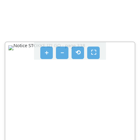
VÁSÁRLÓI TÁJÉKOZTATÓ
TAJEKOZTATÓ MENETIRÁNYAK HÄTTAL VEGZENDǑ
BEKÖTESHEZ
INSTRUKCJA OBSLUGI
＋
－
⟲
⛶