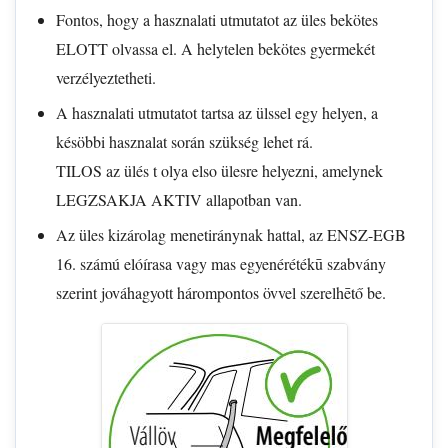
Fontos, hogy a hasznalati utmutatot az üles bekötes
ELOTT olvassa el. A helytelen bekötes gyermekét
verzélyeztetheti.
A hasznalati utmutatot tartsa az ülssel egy helyen, a
késöbbi hasznalat során szükség lehet rá.
TILOS az ülés t olya elso ülesre helyezni, amelynek
LEGZSAKJA AKTIV allapotban van.
Az üles kizárolag menetiránynak hattal, az ENSZ-EGB
16. számú elóírasa vagy mas egyenérétékū szabvány
szerint jováhagyott hárompontos övvel szerelhētő be.