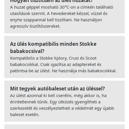
Hogyan tisztítsam az ülés huzatát?
A huzat géppel mosható 30°C-on a címkén található
utasítások szerint. A hevedereket kézzel, vízzel és
enyhe szappannal kell tisztítani. Ne használjon
agresszív tisztítószereket.
Az ülés kompatibilis minden Stokke
babakocsival?
Kompatibilis a Stokke Xplory, Crusi és Scoot
babakocsikkal. Csak igazítsa az adaptereket és
pattintsa be az ülést. Ne használja más babakocsikkal.
Mit tegyek autóbaleset után az üléssel?
Az ülést azonnal ki kell cserélni, még akkor is, ha
érintetlennek tűnik. Egy ütközés gyengítheti a
szerkezetét és veszélyeztetheti a védelmét egy újabb
baleset esetén.