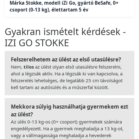
Márka Stokke, modell iZi Go, gyártó BeSafe, 0+
csoport (0-13 kg), élettartam 5 év
Gyakran ismételt kérdések -
IZI GO STOKKE
Felszerelhetem az ülést az első utasülésre?
Nem,
tilos
az ülést olyan első utasülésre felszerelni,
ahol a légzsák aktív. Ha a légzsák ki van kapcsolva, a
felszerelés lehetséges, de legalább 25 cm távolságot
kell tartani az autósülés és a műszerfal között.
Mekkora súlyig használhatja gyermekem ezt
az ülést?
Az ülés 0-13 kg-os (0+ csoport) gyermekek számára
engedélyezett. Ha a gyermek meghaladja a 13 kg-ot,
vagy a vállmagassága meghaladja a hevederek