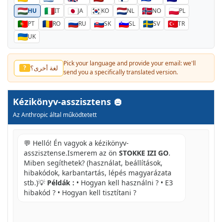
HU
IT
JA
KO
NL
NO
PL
PT
RO
RU
SK
SL
SV
TR
UK
Pick your language and provide your email: we'll
لغة أخرى؟
?
send you a specifically translated version.
Kézikönyv-asszisztens
Az Anthropic által működtetett
💬 Helló! Én vagyok a kézikönyv-
asszisztense.Ismerem az ön
STOKKE IZI GO
.
Miben segíthetek? (használat, beállítások,
hibakódok, karbantartás, lépés magyarázata
stb.)💡
Példák :
• Hogyan kell használni ? • E3
hibakód ? • Hogyan kell tisztítani ?