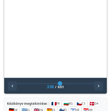
338
/
601
Kézikönyv megtekintése :
FR
BG
CS
DA
DE
EL
EN
ES
FI
HE
HR