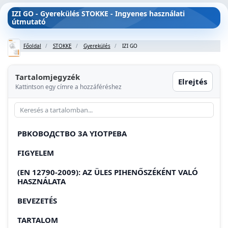
IZI GO - Gyerekülés STOKKE - Ingyenes használati
útmutató
Főoldal
STOKKE
Gyerekülés
IZI GO
Tartalomjegyzék
Elrejtés
Kattintson egy címre a hozzáféréshez
PBKOBOДCTBO 3A YIOTPEBA
FIGYELEM
(EN 12790-2009): AZ ÜLES PIHENŐSZÉKÉNT VALÓ
HASZNÁLATA
BEVEZETÉS
TARTALOM