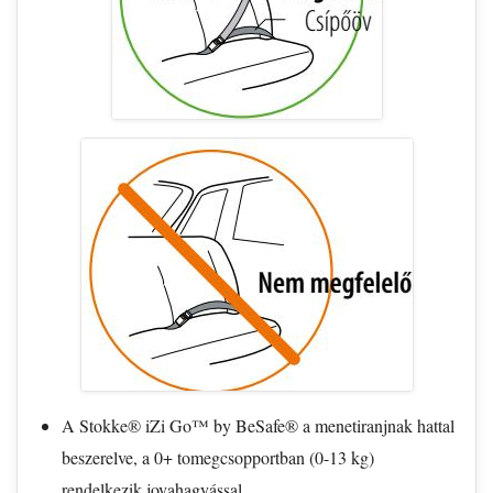
A Stokke® iZi Go™ by BeSafe® a menetiranjnak hattal
beszerelve, a 0+ tomegcsopportban (0-13 kg)
rendelkezik jovahagyással.