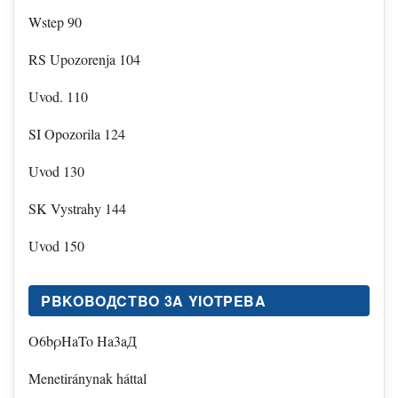
Wstep 90
RS Upozorenja 104
Uvod. 110
SI Opozorila 124
Uvod 130
SK Vystrahy 144
Uvod 150
PBKOBOДCTBO 3A YIOTPEBA
O6bρHaTo Ha3aД
Menetiránynak háttal