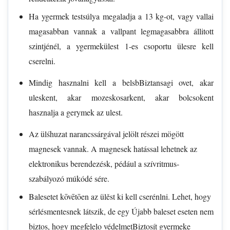
Ha ygermek testsúlya megaladja a 13 kg-ot, vagy vallai
magasabban vannak a vallpant legmagasabbra állitott
szintjénél, a ygermekülest 1-es csoportu ülesre kell
cserelni.
Mindig hasznalni kell a belsbBiztansagi ovet, akar
uleskent, akar mozeskosarkent, akar bolcsokent
hasznalja a gerymek az ulest.
Az ülśhuzat narancssárgával jelölt részei mögött
magnesek vannak. A magnesek hatással lehetnek az
elektronikus berendezésk, pédául a szívritmus-
szabályozó múkódé sére.
Balesetet kōvētōen az ülěst ki kell cserénlni. Lehet, hogy
sérlésmentesnek látszik, de egy Újabb baleset eseten nem
biztos, hogy megfelelo védelmetBiztosít gyermeke