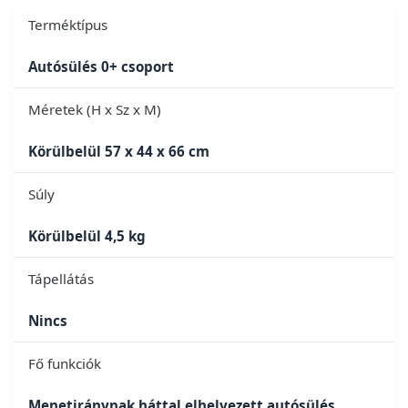
Terméktípus
Autósülés 0+ csoport
Méretek (H x Sz x M)
Körülbelül 57 x 44 x 66 cm
Súly
Körülbelül 4,5 kg
Tápellátás
Nincs
Fő funkciók
Menetiránynak háttal elhelyezett autósülés,