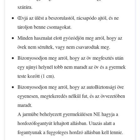
szárára.
Œvjá az ülěst a beszorulastól, rácsapódo ajtól, és ne
tároljon benne csomagokat.
Minden hasznalat elott gyózódjön meg arról, hogy az
övek nem sérultek, vagy nem csavarodtak meg.
Bizonyosodjon meg arról, hogy az öv megfesztés után
egy ujinyi helynél tobb nem maradt az öv és a gyermek
teste kozött (1 cm).
Bizonyosodjon meg arról, hogy az autoBiztonsági öve
egyenesen, megtekeredés nélkūl fut, és az övvezetöben
maradt.
A jarmübe behelyezett gyermekülésen NE hagyja a
hordozófogantyút lehajtott allásban. Utazás alatt a
fogantyunak a fuggoleges hordzó allásban kell lennie.