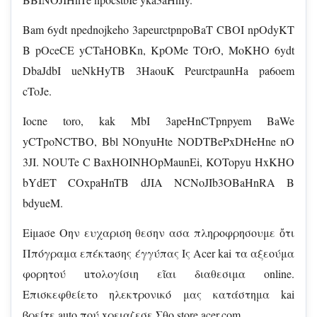
Bam 6ydt npednojkeho 3apeurctpnpoBaT CBOI npOdyKT
B pOceCE yCTaHOBKn, KpOMe TOrO, MoKHO 6ydt
DbaJdbI ueNkHyTB 3HaouK PeurctpaunHa pa6oem
cToJe.
Iocne toro, kak MbI 3apeHnCTpnpyem BaWe
yCTpoNCTBO, Bbl NOnyuHte NODTBePxDHeHne nO
3JI. NOUTe C BaxHOINHOpMaunEi, KOTopyu HxKHO
bYdET COxpaHnTB dJIA NCNoJIb3OBaHnRA B
bdyueM.
Eiμaσe Οην ευχαριση θεσην ασα πληροφρησουμε ὄτι
Ππόγραμα επέκτaσης έγγύπας Ις Acer kai τα αξεούμα
φορητού uτολογίσιη εῖαι διαθεσιμα online.
Eπισκεφθείετο ηλεκτρονικό μας κατάστημα kai
βρείτε auto πού xρειαζεσε Σθo store.acer.com.