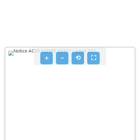
＋
－
⟲
⛶