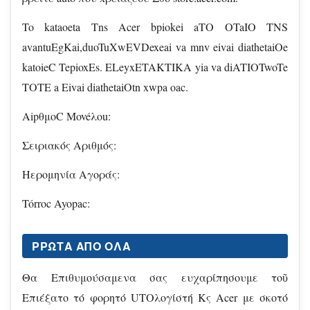
To kataoeta Tns Acer bpiokei aTO OTaIO TNS
avantuEgKai,duoTuXwEVDexeai va mnv eivai diathetaiOe
katoieC TepioxEs. ELeyxETAKTIKA yia va diATIOTwoTe
TOTE a Eivai diathetaiOtn xwpa oac.
AipθμoC Movéλou:
Σειριακός Αριθμός:
Hερομηνία Αγοράς:
Tórroc Ayopac:
PPΩΤΑ ΑΠΌ ὌΛΑ
Θα Επιθυμούσαμενα σας ευχαρίπησουμε τοῦ
Επιέξατο τό φορητό UTΟλογίστή Κς Acer με σκοτό