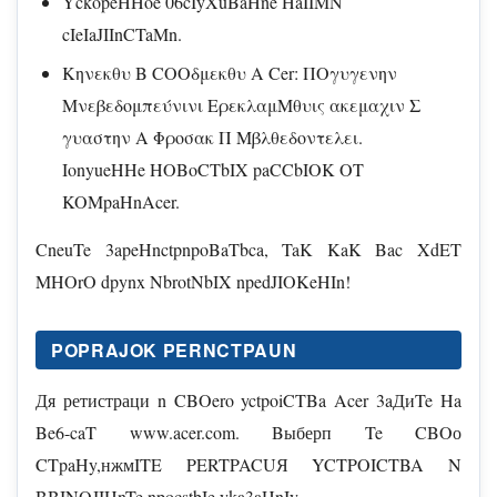
YckopeHHoe 06cIyXuBaHne HaIIMN
cIeIaJIInCTaMn.
Κηνεκθυ B COOδμεκθυ A Cer: ΠΟγυγενην
Μνεβεδομπεύνινι ΕρεκλαμΜθυις ακεμαχιν Σ
γυαστην Α Φροσακ Π Μβλθεδοντελει.
IonyueHHe HOBoCTbIX paCCbIOK OT
KOMpaHnAcer.
CneuTe 3apeHnctpnpoBaTbca, TaK KaK Bac XdET
MHOrO dpynx NbrotNbIX npedJIOKeHIn!
POPRAJOK PERNCTPAUN
Дя ретистраци n CBOero yctpoiCTBa Acer 3aДиTe Ha
Be6-caT www.acer.com. Bыберп Te CBOо
CTpaHy,нжмITE PERTPACUЯ YCTPOICTBA N
BBINOJIHnTe npocstbIe yka3aHnIy.