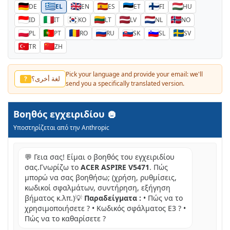
DE
EL
EN
ES
ET
FI
HU
ID
IT
KO
LT
LV
NL
NO
PL
PT
RO
RU
SK
SL
SV
TR
ZH
Pick your language and provide your email: we'll
لغة أخرى؟
?
send you a specifically translated version.
Βοηθός εγχειριδίου
Υποστηρίζεται από την Anthropic
💬 Γεια σας! Είμαι ο βοηθός του εγχειριδίου
σας.Γνωρίζω το
ACER ASPIRE V5471
. Πώς
μπορώ να σας βοηθήσω; (χρήση, ρυθμίσεις,
κωδικοί σφαλμάτων, συντήρηση, εξήγηση
βήματος κ.λπ.)💡
Παραδείγματα :
• Πώς να το
χρησιμοποιήσετε ? • Κωδικός σφάλματος E3 ? •
Πώς να το καθαρίσετε ?