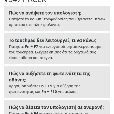
Πώς να ανάψετε τον υπολογιστή;
Πατήστε το κουμπί τροφοδοσίας που βρίσκεται πάνω
αριστερά στο πληκτρολόγιο.
Το touchpad δεν λειτουργεί, τι να κάνω;
Πατήστε
Fn + F7
για ενεργοποίηση/απενεργοποίηση
του touchpad. Ελέγξτε επίσης ότι τα δάχτυλά σας
είναι καθαρά και στεγνά.
Πώς να αυξήσετε τη φωτεινότητα της
οθόνης;
Χρησιμοποιήστε
Fn + F9
για αύξηση της
φωτεινότητας και
Fn + F10
για μείωση.
Πώς να θέσετε τον υπολογιστή σε αναμονή;
Πατήστε
Fn + F4
για να μπείτε σε κατάσταση