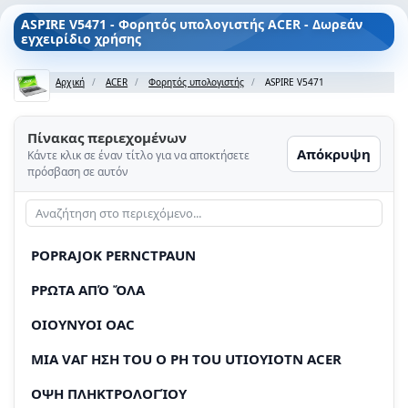
ASPIRE V5471 - Φορητός υπολογιστής ACER - Δωρεάν
εγχειρίδιο χρήσης
Αρχική
ACER
Φορητός υπολογιστής
ASPIRE V5471
Πίνακας περιεχομένων
Απόκρυψη
Κάντε κλικ σε έναν τίτλο για να αποκτήσετε
πρόσβαση σε αυτόν
POPRAJOK PERNCTPAUN
PPΩΤΑ ΑΠΌ ὌΛΑ
OIOYNYOI OAC
MIA VΑΓ ΗΣΗ TOU O PΗ TOU UTIOYIOTN ACER
OΨΗ ΠΛΗΚΤΡΟΛΟΓΊΟΥ