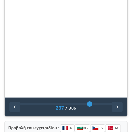
237
/
306
Προβολή του εγχειριδίου :
FR
BG
CS
DA