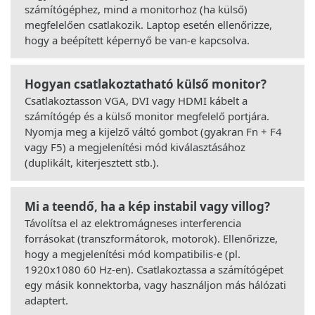
számítógéphez, mind a monitorhoz (ha külső)
megfelelően csatlakozik. Laptop esetén ellenőrizze,
hogy a beépített képernyő be van-e kapcsolva.
Hogyan csatlakoztatható külső monitor?
Csatlakoztasson VGA, DVI vagy HDMI kábelt a
számítógép és a külső monitor megfelelő portjára.
Nyomja meg a kijelző váltó gombot (gyakran Fn + F4
vagy F5) a megjelenítési mód kiválasztásához
(duplikált, kiterjesztett stb.).
Mi a teendő, ha a kép instabil vagy villog?
Távolítsa el az elektromágneses interferencia
forrásokat (transzformátorok, motorok). Ellenőrizze,
hogy a megjelenítési mód kompatibilis-e (pl.
1920x1080 60 Hz-en). Csatlakoztassa a számítógépet
egy másik konnektorba, vagy használjon más hálózati
adaptert.