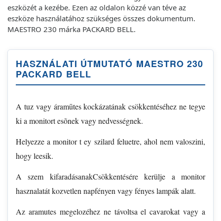
eszközét a kezébe. Ezen az oldalon közzé van téve az
eszköze használatához szükséges összes dokumentum.
MAESTRO 230 márka PACKARD BELL.
HASZNÁLATI ÚTMUTATÓ MAESTRO 230
PACKARD BELL
A tuz vagy áramūtes kockázatának csökkentéséhez ne tegye
ki a monitort esõnek vagy nedvességnek.
Helyezze a monitor t ey szilard feluetre, ahol nem valoszini,
hogy leesik.
A szem kifaradásanakCsökkentésére kerülje a monitor
hasznalatát kozvetlen napfényen vagy fényes lampák alatt.
Az aramutes megelozéhez ne távoltsa el cavarokat vagy a