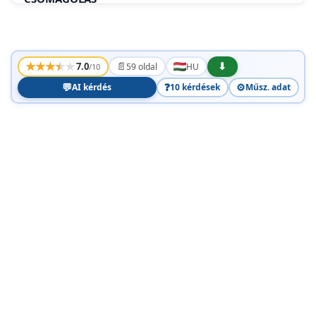
MONITOR PACKARD BELL -STRUČNÁ PRÍRUČKA
BEZPECNOSTNI POKNYA POKNY PRO UDRZBU
★
★
★
★
★
📄
⬇
7.0
59 oldal
HU
/10
💬
❓
⚙️
AI kérdés
10 kérdések
Műsz. adat