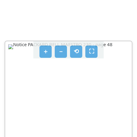
＋
－
⟲
⛶