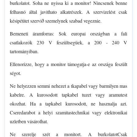
burkolatot. Soha ne nyissa ki a monitor! Nincsenek benne
felhasnó által javithato alkatrészek. A szervizelést csak
késipétitet szervið szemelynek szabad vegeznie.
Bemeneti áramforras: Sok europai országban a fali
csatlakozók 230 V feszültsegüek, a 200 - 240 V
tartományiban.
Ellenorizze, hogy a monitor támogatja-e az országa feszült
ségot.
Ne helyezzen semmi nehezet a tkapabel vagy barmilyen mas
kabelre. A kurosodott tapkabel tuzet vagy aramutest
okozhat. Ha a tapkabel kurosodott, ne hasznalja azt.
Cseredarabot a helyi szamitastechnikai vagy elektronikai
uzletben vásárolhat.
Ne szerelje szét a monitort. A burkolatotCsak