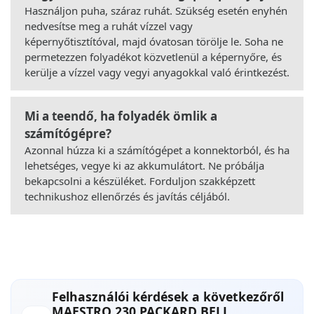
Használjon puha, száraz ruhát. Szükség esetén enyhén
nedvesítse meg a ruhát vízzel vagy
képernyőtisztítóval, majd óvatosan törölje le. Soha ne
permetezzen folyadékot közvetlenül a képernyőre, és
kerülje a vízzel vagy vegyi anyagokkal való érintkezést.
Mi a teendő, ha folyadék ömlik a
számítógépre?
Azonnal húzza ki a számítógépet a konnektorból, és ha
lehetséges, vegye ki az akkumulátort. Ne próbálja
bekapcsolni a készüléket. Forduljon szakképzett
technikushoz ellenőrzés és javítás céljából.
Felhasználói kérdések a következőről
MAESTRO 230 PACKARD BELL