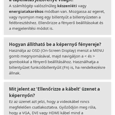
A számítógép valószínűleg
készenléti
vagy
energiatakarékos
módban van. Mozgassa az egeret,
vagy nyomjon meg egy billentyűt a billentyűzeten a
felébresztéshez. Ellenőrizze a fényerő beállításokat és
a megjelenítési módot is.
Hogyan állítható be a képernyő fényereje?
Használja az OSD (On-Screen Display) menüt a MENU
gomb megnyomásával, majd navigáljon a < és >
gombokkal a fényerő beállításához. Használhatja a
billentyűzet funkcióbillentyűit (Fn) is, ha rendelkezésre
állnak.
Mit jelent az 'Ellenőrizze a kábelt' üzenet a
képernyőn?
Ez az üzenet azt jelzi, hogy a videokábel nincs
megfelelően csatlakoztatva. Győződjön meg róla,
hogy a VGA, DVI vagy HDMI kábel mind a