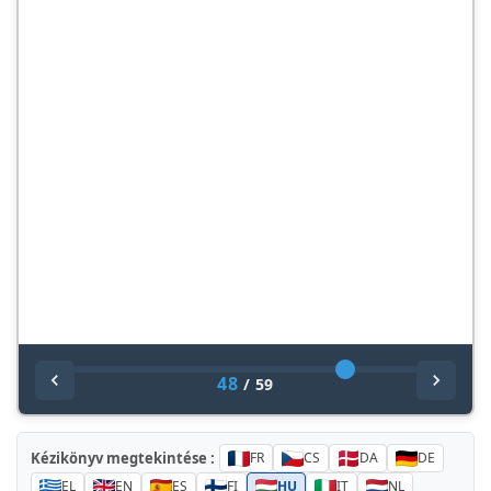
48
/
59
Kézikönyv megtekintése :
FR
CS
DA
DE
EL
EN
ES
FI
HU
IT
NL