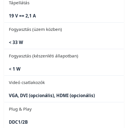
Tápellátás
19 V == 2,1 A
Fogyasztás (üzem közben)
< 33 W
Fogyasztás (készenléti állapotban)
< 1 W
Videó csatlakozók
VGA, DVI (opcionális), HDMI (opcionális)
Plug & Play
DDC1/2B