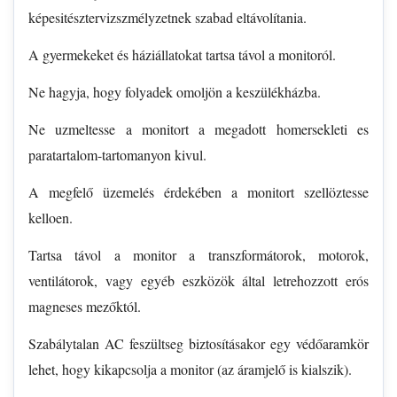
képesitésztervizszmélyzetnek szabad eltávolítania.
A gyermekeket és háziállatokat tartsa távol a monitoról.
Ne hagyja, hogy folyadek omoljön a keszülékházba.
Ne uzmeltesse a monitort a megadott homersekleti es
paratartalom-tartomanyon kivul.
A megfelő üzemelés érdekében a monitort szellöztesse
kelloen.
Tartsa távol a monitor a transzformátorok, motorok,
ventilátorok, vagy egyéb eszközök által letrehozzott erós
magneses mezőktól.
Szabálytalan AC feszültseg biztosításakor egy védőaramkör
lehet, hogy kikapcsolja a monitor (az áramjelő is kialszik).