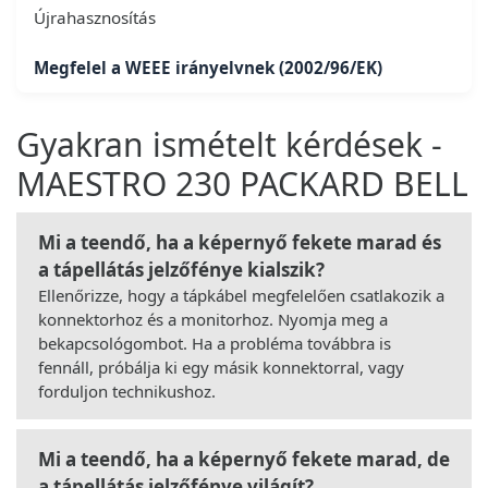
Újrahasznosítás
Megfelel a WEEE irányelvnek (2002/96/EK)
Gyakran ismételt kérdések -
MAESTRO 230 PACKARD BELL
Mi a teendő, ha a képernyő fekete marad és
a tápellátás jelzőfénye kialszik?
Ellenőrizze, hogy a tápkábel megfelelően csatlakozik a
konnektorhoz és a monitorhoz. Nyomja meg a
bekapcsológombot. Ha a probléma továbbra is
fennáll, próbálja ki egy másik konnektorral, vagy
forduljon technikushoz.
Mi a teendő, ha a képernyő fekete marad, de
a tápellátás jelzőfénye világít?