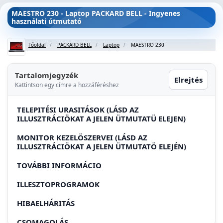
MAESTRO 230 - Laptop PACKARD BELL - Ingyenes
használati útmutató
Főoldal
PACKARD BELL
Laptop
MAESTRO 230
Tartalomjegyzék
Elrejtés
Kattintson egy címre a hozzáféréshez
TELEPITÉSI URASITÁSOK (LÁSD AZ
ILLUSZTRÁCIÖKAT A JELEN ÜTMUTATÜ ELEJEN)
MONITOR KEZELÖSZERVEI (LÁSD AZ
ILLUSZTRÁCIÖKAT A JELEN ÜTMUTATÖ ELEJÉN)
TOVÁBBI INFORMÁCIO
ILLESZTOPROGRAMOK
HIBAELHÁRITÁS
CSOMAGOLÁS