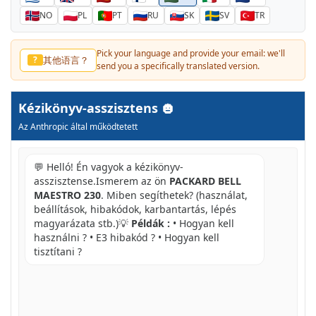
NO
PL
PT
RU
SK
SV
TR
Pick your language and provide your email: we'll
其他语言？
?
send you a specifically translated version.
Kézikönyv-asszisztens
Az Anthropic által működtetett
💬 Helló! Én vagyok a kézikönyv-
asszisztense.Ismerem az ön
PACKARD BELL
MAESTRO 230
. Miben segíthetek? (használat,
beállítások, hibakódok, karbantartás, lépés
magyarázata stb.)💡
Példák :
• Hogyan kell
használni ? • E3 hibakód ? • Hogyan kell
tisztítani ?