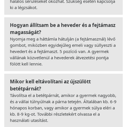
halálos sérüléseket okozhat. Szükség esetén kapcsolja
ki a légzsákot.
Hogyan állítsam be a heveder és a fejtámasz
magasságát?
Nyomja meg a háttámla hátulján (a fejtámasznál) lévő
gombot, miközben egyidejűleg emeli vagy süllyeszti a
hevedert és a fejtámaszt. 5 pozíció van. A gyermek
vállának közvetlenül a hevederek átvezetési pontja
fölött kell lennie.
Mikor kell eltávolítani az újszülött
betétpárnát?
Távolítsa el a betétpárnát, amikor a gyermek nagyobb,
és a vállai túlnyúlnak a párna tetején. Általában kb. 6-9
hónapos korban, vagy amikor a gyermek súlya eléri a
kb. 8-9 kg-ot. További részletekért olvassa el a
használati utasítást.