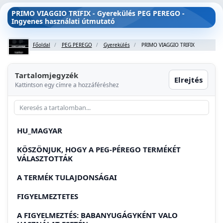
PRIMO VIAGGIO TRIFIX - Gyerekülés PEG PEREGO -
Ingyenes használati útmutató
Főoldal
PEG PEREGO
Gyerekülés
PRIMO VIAGGIO TRIFIX
Tartalomjegyzék
Elrejtés
Kattintson egy címre a hozzáféréshez
HU_MAGYAR
KÖSZÖNJUK, HOGY A PEG-PÉREGO TERMÉKÉT
VÁLASZTOTTÁK
A TERMÉK TULAJDONSÁGAI
FIGYELMEZTETES
A FIGYELMEZTÉS: BABANYUGÁGYKÉNT VALO