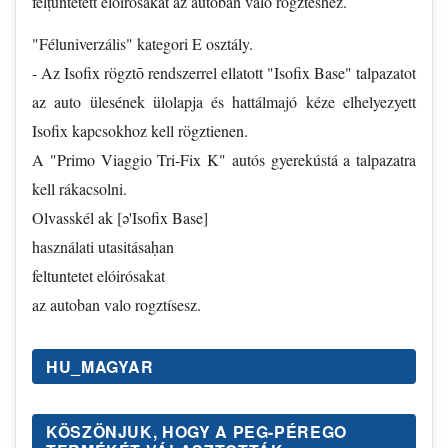
felṭuntetett elóirósakat az autóban valo rogztéshez.
"Féluniverzális" kategori E osztály.
- Az Isofix rögztō rendszerrel ellatott "Isofix Base" talpazatot
az auto ülesének ülolapja és hattálmajó kéze elhelyezyett
Isofix kapcsokhoz kell rögztienen.
A "Primo Viaggio Tri-Fix K" autós gyerekústá a talpazatra
kell rákacsolni.
Olvasskél ak [ə'Isofix Base]
használati utasitásaḥan
feltuntetet elóirósakat
az autoban valo rogztísesz.
HU_MAGYAR
KÖSZÖNJUK, HOGY A PEG-PÉREGO