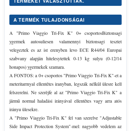
TERMÉKÉT VÁLASZTOTTÁK.
A TERMÉK TULAJDONSÁGAI
A "Primo Viaggio Tri-Fix K" 0+ csoportosBiztonsagi
ygermek autosuliesen valamennyi biztonsagi tesztet
velegeztek es az ist erenyben levo ECE R44/04 Europai
szabvany alapjän hitelesytettek 0-13 kg sulyu (0-12/14
honapos) ygermekek szamara.
A FONTOS: a 0+ csoportos "Primo Viaggio Tri-Fix K"-et a
meteritarrnyal ellentêtes iranyban, legszák nélkūl ülesre kell
felszerelni. Ne szerèjfe al az "Primo Viaggio Tri-Fix K" a
järmū normal haladási irányával ellentêtes vagy arra atós
irányu ülesekre.
A "Primo Viaggio Tri-Fix K" fel van szerelve "Adjustable
Side Impact Protection System"-mel: nagyobb vedelem az