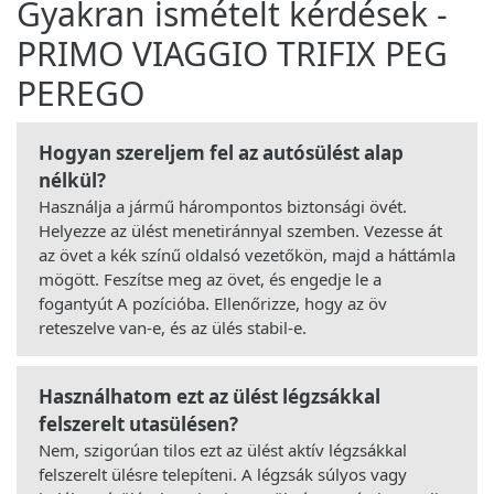
Gyakran ismételt kérdések -
PRIMO VIAGGIO TRIFIX PEG
PEREGO
Hogyan szereljem fel az autósülést alap
nélkül?
Használja a jármű hárompontos biztonsági övét.
Helyezze az ülést menetiránnyal szemben. Vezesse át
az övet a kék színű oldalsó vezetőkön, majd a háttámla
mögött. Feszítse meg az övet, és engedje le a
fogantyút A pozícióba. Ellenőrizze, hogy az öv
reteszelve van-e, és az ülés stabil-e.
Használhatom ezt az ülést légzsákkal
felszerelt utasülésen?
Nem, szigorúan tilos ezt az ülést aktív légzsákkal
felszerelt ülésre telepíteni. A légzsák súlyos vagy