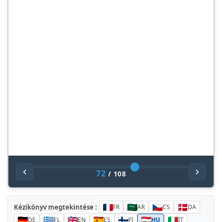
72
/
108
Kézikönyv megtekintése :
FR
AR
CS
DA
DE
EL
EN
ES
FI
HU
IT