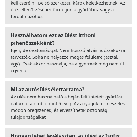
kell cserélni. Belső szerkezeti károk keletkezhetnek. Az
ülés ellenőrzéséhez forduljon a gyártóhoz vagy a
forgalmazóhoz.
Használhatom ezt az ülést itthoni
pihenőszékként?
Igen, de óvatossággal. Nem hosszú alvási időszakokra
tervezték. Soha ne helyezze magas felületre (asztal,
ágy). Csak akkor használja, ha a gyermek még nem ül
egyedül.
Mi az autósülés élettartama?
Az ülés nem használható a héján feltüntetett gyártási
dátum után több mint 5 évig. Az anyagok természetes
módon öregszenek, és elveszíthetik biztonsági
tulajdonságaikat.
Hogyan lehet leválasztani az ülést az Isofix