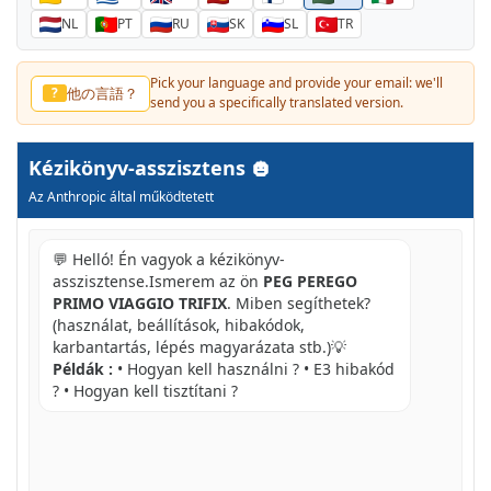
NL
PT
RU
SK
SL
TR
Pick your language and provide your email: we'll
他の言語？
?
send you a specifically translated version.
Kézikönyv-asszisztens
Az Anthropic által működtetett
💬 Helló! Én vagyok a kézikönyv-
asszisztense.Ismerem az ön
PEG PEREGO
PRIMO VIAGGIO TRIFIX
. Miben segíthetek?
(használat, beállítások, hibakódok,
karbantartás, lépés magyarázata stb.)💡
Példák :
• Hogyan kell használni ? • E3 hibakód
? • Hogyan kell tisztítani ?