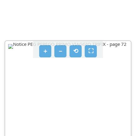
SL_SLOVENSCINA
＋
－
⟲
⛶