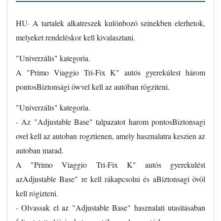
HU· A tartalek alkatreszek kulönbozó szinekben elerhetok,
melyeket rendeléskor kell kivalasztani.
"Univerzális" kategoria.
A "Primo Viaggio Tri-Fix K" autós gyerekúlest három
pontosBiztonsági öwvel kell az autóban rögziteni.
"Univerzális" kategoria.
- Az "Adjustable Base" talpazatot harom pontosBiztonsagi
ovel kell az autoban rogztienen, amely hasznalatra keszien az
autoban marad.
A "Primo Viaggio Tri-Fix K" autós gyerekulést
azAdjustable Base" re kell rákapcsolni és aBiztonsagi övöl
kell rógizteni.
- Olvassak el az "Adjustable Base" hasznalati utasitásaban