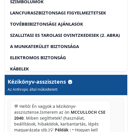
SZIMBÓLUMOK
LANCFURASZBIZTONSAGI FIGYELMEZTETSEK
TOVÉBBIBIZTONSÁGI AJÁNLASOK
SZALLITASI ES TAROLASI OVINTZKEDESEK (2. ABRA)
A MUNKATERÜLET BIZTONSÁGA
ELEKTROMOS BIZTONSÁG
KÁBELEK
LANCFEK AZ INDITOGOMB ELENGEDSEKOR
Kézikönyv-asszisztens
Az Anthropic által működtetett
LANCFEK/ELULSO KEZVEDO
A KAPPA'SLENYOMASA KOZBEN A LANCFEK
💬 Helló! Én vagyok a kézikönyv-
KOLDASA ELINDFITA A GEPET
asszisztense.Ismerem az ön
MCCULLOCH CSE
2040
. Miben segíthetek? (használat,
LANCLEALLITO
beállítások, hibakódok, karbantartás, lépés
JOBB KEZ HATSO VEDJE
magyarázata stb.)💡
Példák :
• Hogyan kell