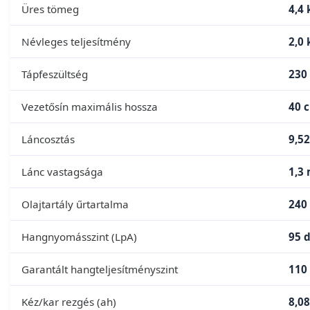
Üres tömeg
4,4 
Névleges teljesítmény
2,0
Tápfeszültség
230 
Vezetősín maximális hossza
40 
Láncosztás
9,5
Lánc vastagsága
1,3
Olajtartály űrtartalma
240
Hangnyomásszint (LpA)
95 d
Garantált hangteljesítményszint
110
Kéz/kar rezgés (ah)
8,0