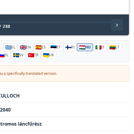
/
288
E
EL
EN
ES
ET
FI
HU
IT
LT
SL
SV
TR
UK
 a specifically translated version.
CULLOCH
 2040
ktromos láncfűrész