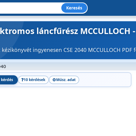
Keresés
lektromos láncfűrész MCCULLOCH -
öz kézikönyvét ingyenesen CSE 2040 MCCULLOCH PDF
040
❓
⚙️
 kérdés
10 kérdések
Műsz. adat