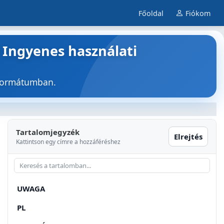
Főoldal
Fiókom
 Ingyenes használati
 formátumban.
Tartalomjegyzék
Elrejtés
Kattintson egy címre a hozzáféréshez
UWAGA
PL