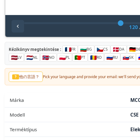
120
Kézikönyv megtekintése :
FR
BG
CS
DA
D
LV
NL
NO
PL
PT
RO
RU
SK
他の言語？
?
Pick your language and provide your email: we'll send you
Márka
MC
Modell
CSE
Terméktípus
Ele