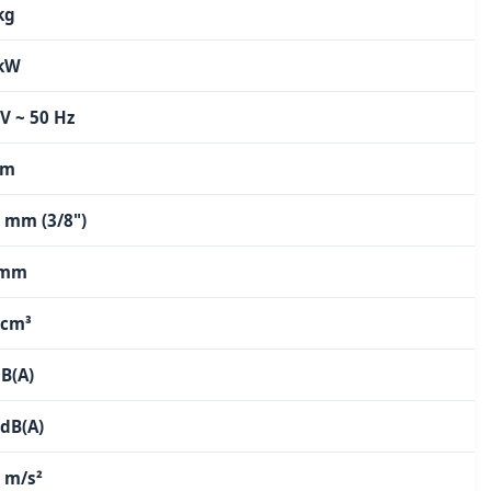
kg
 kW
V ~ 50 Hz
cm
2 mm (3/8")
 mm
 cm³
B(A)
 dB(A)
8 m/s²