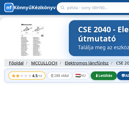
KönnyűKézikönyv
CSE 2040 - E
útmutató
Találja meg az eszk
Főoldal
MCCULLOCH
Elektromos láncfűrész
CSE 2
★
★
★
★
★
📄
⬇
💬
4.5
288 oldal
HU
Letöltés
AI
/10