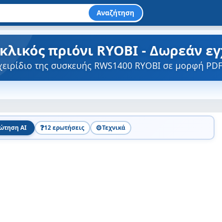
Αναζήτηση
κλικός πριόνι RYOBI - Δωρεάν ε
χειρίδιο της συσκευής RWS1400 RYOBI σε μορφή PDF
❓
⚙️
ώτηση AI
12 ερωτήσεις
Τεχνικά