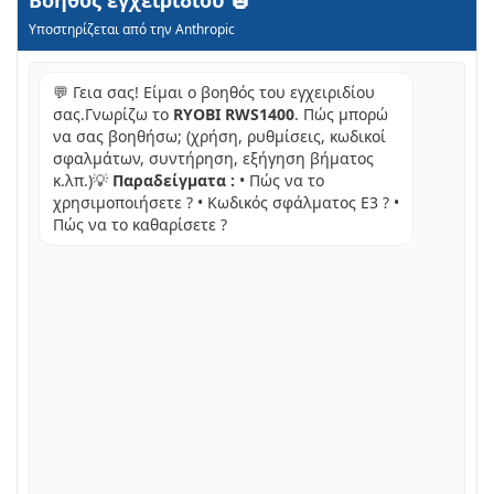
Βοηθός εγχειριδίου
Υποστηρίζεται από την Anthropic
💬 Γεια σας! Είμαι ο βοηθός του εγχειριδίου
σας.Γνωρίζω το
RYOBI RWS1400
. Πώς μπορώ
να σας βοηθήσω; (χρήση, ρυθμίσεις, κωδικοί
σφαλμάτων, συντήρηση, εξήγηση βήματος
κ.λπ.)💡
Παραδείγματα :
• Πώς να το
χρησιμοποιήσετε ? • Κωδικός σφάλματος E3 ? •
Πώς να το καθαρίσετε ?