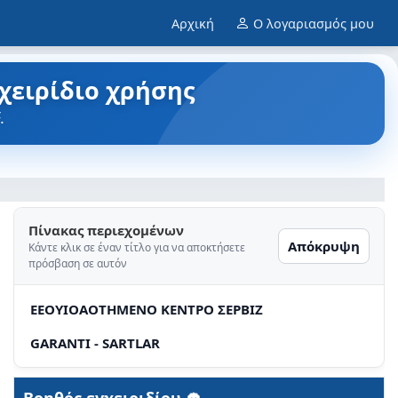
Αρχική
Ο λογαριασμός μου
γχειρίδιο χρήσης
.
Πίνακας περιεχομένων
Απόκρυψη
Κάντε κλικ σε έναν τίτλο για να αποκτήσετε
πρόσβαση σε αυτόν
EEOYIOAOTHMENO KENTPO ΣEPBIZ
GARANTI - SARTLAR