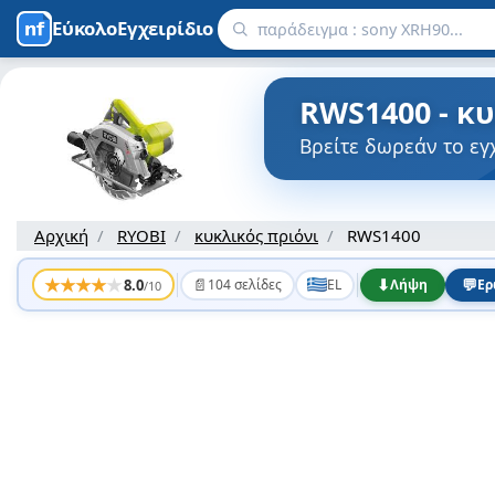
ΕύκολοΕγχειρίδιο
RWS1400 - κυ
Βρείτε δωρεάν το εγ
Αρχική
RYOBI
κυκλικός πριόνι
RWS1400
★
★
★
★
★
📄
⬇
💬
8.0
104 σελίδες
EL
Λήψη
Ερ
/10