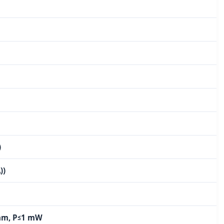
)
))
 nm, P≤1 mW