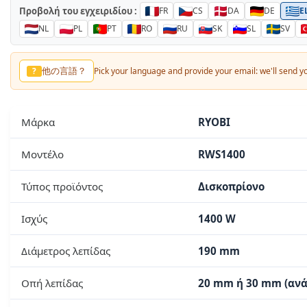
Προβολή του εγχειριδίου :
FR
CS
DA
DE
E
NL
PL
PT
RO
RU
SK
SL
SV
其他语言？
?
Pick your language and provide your email: we'll send you
Μάρκα
RYOBI
Μοντέλο
RWS1400
Τύπος προϊόντος
Δισκοπρίονο
Ισχύς
1400 W
Διάμετρος λεπίδας
190 mm
Οπή λεπίδας
20 mm ή 30 mm (ανά