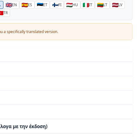
L
EN
ES
ET
FI
HU
IT
LT
LV
TR
 a specifically translated version.
λογα με την έκδοση)