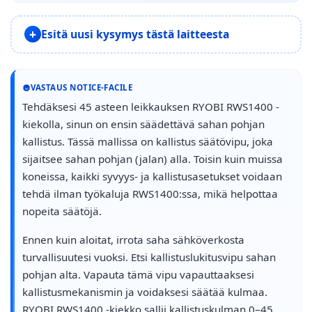
Esitä uusi kysymys tästä laitteesta
VASTAUS NOTICE-FACILE
Tehdäksesi 45 asteen leikkauksen RYOBI RWS1400 -
kiekolla, sinun on ensin säädettävä sahan pohjan
kallistus. Tässä mallissa on kallistus säätövipu, joka
sijaitsee sahan pohjan (jalan) alla. Toisin kuin muissa
koneissa, kaikki syvyys- ja kallistusasetukset voidaan
tehdä ilman työkaluja RWS1400:ssa, mikä helpottaa
nopeita säätöjä.
Ennen kuin aloitat, irrota saha sähköverkosta
turvallisuutesi vuoksi. Etsi kallistuslukitusvipu sahan
pohjan alta. Vapauta tämä vipu vapauttaaksesi
kallistusmekanismin ja voidaksesi säätää kulmaa.
RYOBI RWS1400 -kiekko sallii kallistuskulman 0–45