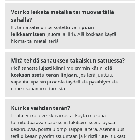
Voinko leikata metallia tai muovia tällä
sahalla?
Ei, tämä saha on tarkoitettu vain
puun
leikkaamiseen
(suora ja jiiri). Älä koskaan käytä
hioma- tai metalliteriä.
Mitä tehdä sahauksen takaiskun sattuessa?
Pidä sahasta lujasti kiinni molemmin käsin,
älä
koskaan asetu terän linjaan
. Jos terä juuttuu,
vapauta liipaisin ja odota täydellistä pysähtymistä
ennen sahan irrottamista.
Kuinka vaihdan terän?
Irrota työkalu verkkovirrasta. Käytä mukana
toimitettua avainta akselin lukitsemiseen, löysää
keskiruuvia, poista ulompi laippa ja terä. Asenna uusi
terä oikeaan pyörimissuuntaan ja kiristä ruuvi tiukasti.