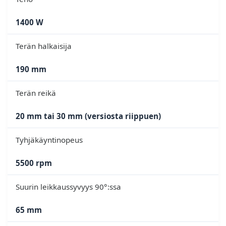
1400 W
Terän halkaisija
190 mm
Terän reikä
20 mm tai 30 mm (versiosta riippuen)
Tyhjäkäyntinopeus
5500 rpm
Suurin leikkaussyvyys 90°:ssa
65 mm