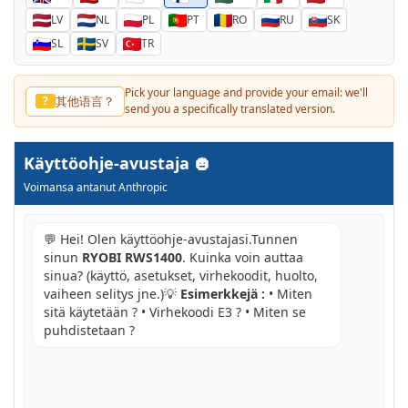
LV
NL
PL
PT
RO
RU
SK
SL
SV
TR
Pick your language and provide your email: we'll
其他语言？
?
send you a specifically translated version.
Käyttöohje-avustaja
Voimansa antanut Anthropic
💬 Hei! Olen käyttöohje-avustajasi.Tunnen
sinun
RYOBI RWS1400
. Kuinka voin auttaa
sinua? (käyttö, asetukset, virhekoodit, huolto,
vaiheen selitys jne.)💡
Esimerkkejä :
• Miten
sitä käytetään ? • Virhekoodi E3 ? • Miten se
puhdistetaan ?