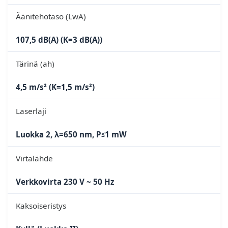
Äänitehotaso (LwA)
107,5 dB(A) (K=3 dB(A))
Tärinä (ah)
4,5 m/s² (K=1,5 m/s²)
Laserlaji
Luokka 2, λ=650 nm, P≤1 mW
Virtalähde
Verkkovirta 230 V ~ 50 Hz
Kaksoiseristys