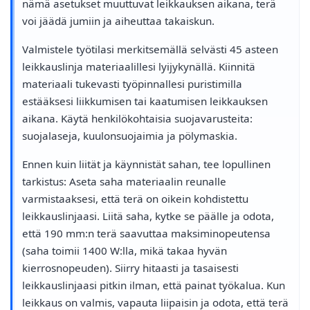
nämä asetukset muuttuvat leikkauksen aikana, terä
voi jäädä jumiin ja aiheuttaa takaiskun.
Valmistele työtilasi merkitsemällä selvästi 45 asteen
leikkauslinja materiaalillesi lyijykynällä. Kiinnitä
materiaali tukevasti työpinnallesi puristimilla
estääksesi liikkumisen tai kaatumisen leikkauksen
aikana. Käytä henkilökohtaisia suojavarusteita:
suojalaseja, kuulonsuojaimia ja pölymaskia.
Ennen kuin liität ja käynnistät sahan, tee lopullinen
tarkistus: Aseta saha materiaalin reunalle
varmistaaksesi, että terä on oikein kohdistettu
leikkauslinjaasi. Liitä saha, kytke se päälle ja odota,
että 190 mm:n terä saavuttaa maksiminopeutensa
(saha toimii 1400 W:lla, mikä takaa hyvän
kierrosnopeuden). Siirry hitaasti ja tasaisesti
leikkauslinjaasi pitkin ilman, että painat työkalua. Kun
leikkaus on valmis, vapauta liipaisin ja odota, että terä