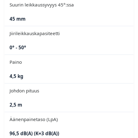
Suurin leikkaussyvyys 45°:ssa
45 mm
Jiirileikkauskapasiteetti
0° - 50°
Paino
4,5 kg
Johdon pituus
2,5 m
Äänenpainetaso (LpA)
96,5 dB(A) (K=3 dB(A))