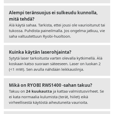
Alempi teränsuojus ei sulkeudu kunnolla,
mitä tehdä?
Älä käytä sahaa. Tarkista, ettei jousi ole vaurioitunut tai
tukossa. Puhdista paineilmalla. Jos ongelma jatkuu, vie
saha valtuutettuun Ryobi-huoltoon.
Kuinka käytän laserohjainta?
Sytytä laser tarkoitusta varten olevalla kytkimellä. Älä
koskaan katso suoraan säteeseen. Laser on luokan 2
(<1 mW). Sen avulla nähdään leikkauslinja.
Mikä on RYOBI RWS1400 -sahan takuu?
Takuu on
24 kuukautta
ja kattaa valmistusvirheet. Se
ei kata normaalia kulumista (terät, hiilet) eikä
virheellisestä käytöstä aiheutuneita vaurioita.