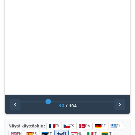
30
/
104
Näytä käyttöohje :
FR
CS
DA
DE
EL
EN
ES
ET
FI
HU
IT
LT