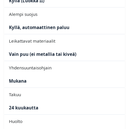
Kyllä (Luokka II)
Alempi suojus
Kyllä, automaattinen paluu
Leikattavat materiaalit
Vain puu (ei metallia tai kiveä)
Yhdensuuntaisohjain
Mukana
Takuu
24 kuukautta
Huolto