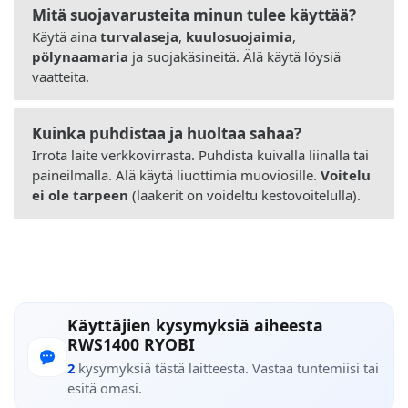
Mitä suojavarusteita minun tulee käyttää?
Käytä aina
turvalaseja
,
kuulosuojaimia
,
pölynaamaria
ja suojakäsineitä. Älä käytä löysiä
vaatteita.
Kuinka puhdistaa ja huoltaa sahaa?
Irrota laite verkkovirrasta. Puhdista kuivalla liinalla tai
paineilmalla. Älä käytä liuottimia muoviosille.
Voitelu
ei ole tarpeen
(laakerit on voideltu kestovoitelulla).
Käyttäjien kysymyksiä aiheesta
RWS1400 RYOBI
2
kysymyksiä tästä laitteesta. Vastaa tuntemiisi tai
esitä omasi.