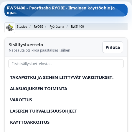
RWS1400 - Pyörösaha RYOBI - Ilmainen käyttöohje ja
opas
Etusivu
RYOBI
Pyörösaha
RWS1400
Sisällysluettelo
Piilota
Napsauta otsikkoa päästäksesi siihen
TAKAPOTKU JA SIIHEN LIITTYVÄT VAROITUKSET:
ALASUOJUKSEN TOIMINTA
VAROITUS
LASERIN TURVALLISUUSOHJEET
KÄYTTOARKOITUS