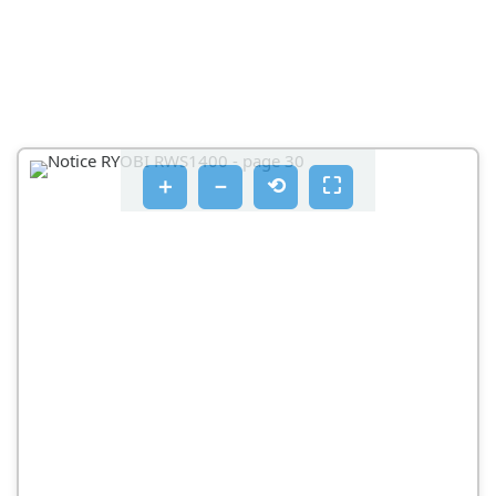
＋
－
⟲
⛶