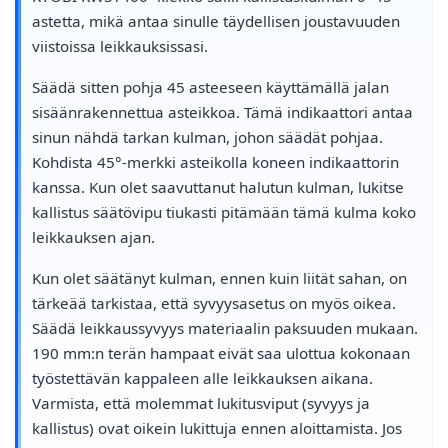
astetta, mikä antaa sinulle täydellisen joustavuuden
viistoissa leikkauksissasi.
Säädä sitten pohja 45 asteeseen käyttämällä jalan
sisäänrakennettua asteikkoa. Tämä indikaattori antaa
sinun nähdä tarkan kulman, johon säädät pohjaa.
Kohdista 45°-merkki asteikolla koneen indikaattorin
kanssa. Kun olet saavuttanut halutun kulman, lukitse
kallistus säätövipu tiukasti pitämään tämä kulma koko
leikkauksen ajan.
Kun olet säätänyt kulman, ennen kuin liität sahan, on
tärkeää tarkistaa, että syvyysasetus on myös oikea.
Säädä leikkaussyvyys materiaalin paksuuden mukaan.
190 mm:n terän hampaat eivät saa ulottua kokonaan
työstettävän kappaleen alle leikkauksen aikana.
Varmista, että molemmat lukitusviput (syvyys ja
kallistus) ovat oikein lukittuja ennen aloittamista. Jos