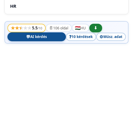
HR
IDENTIFIKACIJSKA PLOCICA I SASTAVNI DIJELOVI
STROJA
★
★
★
★
★
📄
⬇
5.5
106 oldal
HU
/10
MUNKAVEGZES ELOTTI MUVELETEK
💬
❓
⚙️
AI kérdés
10 kérdések
Műsz. adat
HASZNÁLAT KÖZBEN
KARBANTARTÁS ES TÁROLÁS
SZALLITAS ES MOZGATAS
HU HASZNÁLATI SZABÁLYOK
AZ OSSZESZERELEŠ BEFEJEZÉSE
A VEZERLOK LEIRASA
2.1 GÁZKAR GEZÉRLÓ
2.2 VÁGOKÉS FÉK KAR