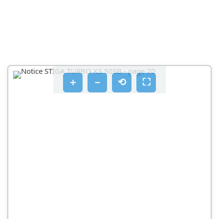
2.3 MEGHAJÓ KAPCSOLÓKAR
2.4 VAGASI MAGASSAG BEALLITASA
2.5 CSADML MODELLEKNEL: AZ URITETS
VALASZTOKAR
FUNYIRAS
＋
－
⟲
⛶
CSAK A DML MODELLEKNÉL
3.1A A GÉP ELOKÉSZTÉSE A FUNYIRASHOZ É A
FUYUYJTOZSÁKBA VALO BEGYUJTESHEZ
3.1B A GÉP ELOKÉSZÍTESE A FÜNYÍRÁSHOZ ÉS A FÚ
HATSÓ URITÉSÉHEZ
3.1C A GÉP ELOKÉSZÍTESE A FÜNYIRÁSHOZ ÉS A FÜ
APRÍTÁSÁHOZ ("MULCSOZO" FUNKCIÓ)
3.1D A GÉP ELÖKÉSZTÉSE A FUNYIRÁSHOZ ÉS A FÜ
OLDÁSÓ URÍTÉSÉHZ (HA VAN)
CSA CAK A DM MODELLEKNEL