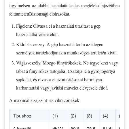
figyimelsen az alabbi hasnālatiutasitas megfelelo fejezétiben
felttuntetettBiztonsagi eloirasokat.
Figelem: Olvassa el a hasznalati utasitast a gep
hasznalatba vetele elott.
Kidobás veszey. A gép használa torán az idegen
személyek tartózkodjanak a munkavégzs területén kivül.
Vágásveszély. Mozgo fünyírókekek. Ne tegye kezt vagy
lábát a fünyirókés tartójába! Csatolja le a gyrojtógertya
sapkajat, és olvassa el az utasitásokat barmilyen
karbantartási vagy javitási muvelet elévçesele étlo!.
A maximális zajszint- és vibrácórtékek
Tipushoz:
(1)
(2)
(3)
(4)
(5)
A kezelōi
db(A)
80,6
78,5
81,6
83,7