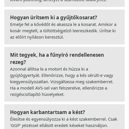
Hogyan ürítsem ki a gyűjtőkosarat?
Emelje fel a kővédőt és akassza le a kosarat. Amikor a
kosár megtelt, a töltöttségjelző leereszkedik. Ürítse ki
az előírt nyíláson keresztül.
Mit tegyek, ha a fűnyíró rendellenesen
rezeg?
Azonnal állítsa le a motort és húzza ki a
gyújtógyertyát. Ellenőrizze, hogy a kés sérült-e vagy
kiegyensúlyozatlan. Vizsgáltassa meg szakemberrel.
Ha a modell AVS-sel van felszerelve, ellenőrizze a
rezgéscsillapító hüvelyeket.
Hogyan karbantartsam a kést?
Élesítse és egyensúlyozza ki a kést szakemberrel. Csak
'GGP' jelzéssel ellátott eredeti késeket használjon.