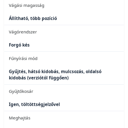
Vágási magasság
Állítható, több pozíció
Vágórendszer
Forgó kés
Fűnyírási mód
Gyűjtés, hátsó kidobás, mulcsozás, oldalsó
kidobás (verziótól függően)
Gyűjtőkosár
Igen, töltöttségjelzővel
Meghajtás