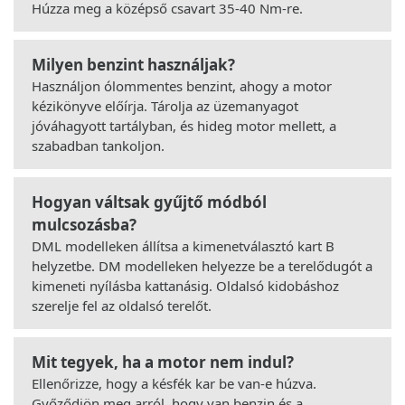
Húzza meg a középső csavart 35-40 Nm-re.
Milyen benzint használjak?
Használjon ólommentes benzint, ahogy a motor
kézikönyve előírja. Tárolja az üzemanyagot
jóváhagyott tartályban, és hideg motor mellett, a
szabadban tankoljon.
Hogyan váltsak gyűjtő módból
mulcsozásba?
DML modelleken állítsa a kimenetválasztó kart B
helyzetbe. DM modelleken helyezze be a terelődugót a
kimeneti nyílásba kattanásig. Oldalsó kidobáshoz
szerelje fel az oldalsó terelőt.
Mit tegyek, ha a motor nem indul?
Ellenőrizze, hogy a késfék kar be van-e húzva.
Győződjön meg arról, hogy van benzin és a