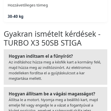
Hozzávetőleges tömeg
30-40 kg
Gyakran ismételt kérdések -
TURBO X3 50SB STIGA
Hogyan indítsam el a fűnyírót?
Az indításhoz húzza meg a késfék kart a kormány felé,
majd húzza meg az indítózsinórt. Az elektromos
modelleken fordítsa el a gyújtáskulcsot a kar
megtartása mellett.
Hogyan állítsam be a vágási magasságot?
Állítsa le a motort. Nyomja meg a beállító kart, majd
emelje fel vagy engedje le a vázat a fogantyúval a
kívánt pozícióig, amelyet a számozott skála jelez.