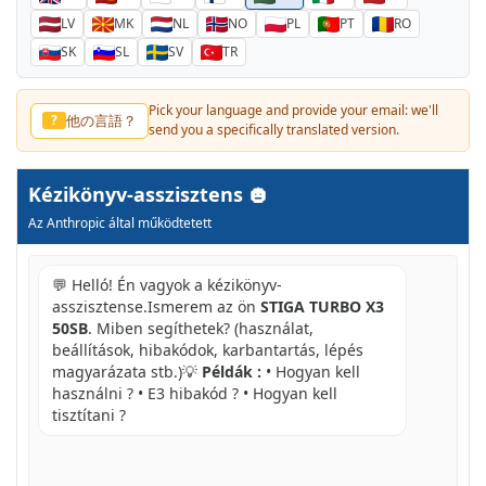
LV
MK
NL
NO
PL
PT
RO
SK
SL
SV
TR
Pick your language and provide your email: we'll
他の言語？
?
send you a specifically translated version.
Kézikönyv-asszisztens
Az Anthropic által működtetett
💬 Helló! Én vagyok a kézikönyv-
asszisztense.Ismerem az ön
STIGA TURBO X3
50SB
. Miben segíthetek? (használat,
beállítások, hibakódok, karbantartás, lépés
magyarázata stb.)💡
Példák :
• Hogyan kell
használni ? • E3 hibakód ? • Hogyan kell
tisztítani ?