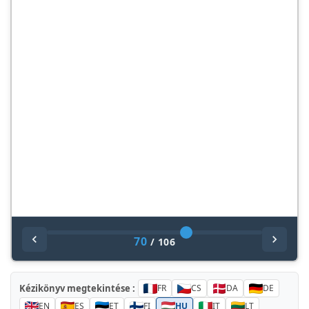
70
/
106
Kézikönyv megtekintése :
FR
CS
DA
DE
EN
ES
ET
FI
HU
IT
LT