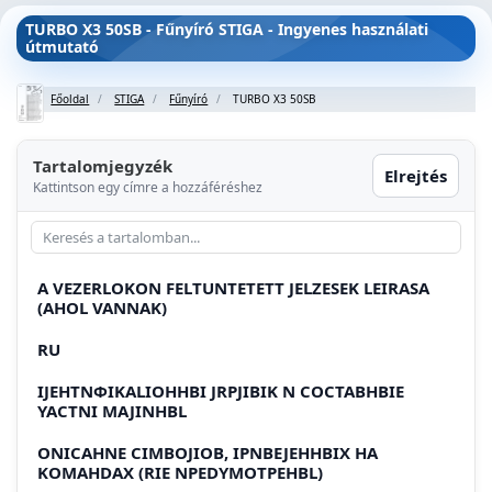
TURBO X3 50SB - Fűnyíró STIGA - Ingyenes használati
útmutató
Főoldal
STIGA
Fűnyíró
TURBO X3 50SB
Tartalomjegyzék
Elrejtés
Kattintson egy címre a hozzáféréshez
A VEZERLOKON FELTUNTETETT JELZESEK LEIRASA
(AHOL VANNAK)
RU
IJEHTNΦIKALIOHHBI JRPJIBIK N COCTABHBIE
YACTNI MAJINHBL
ONICAHNE CIMBOJIOB, IPNBEJEHHBIX HA
KOMAHDAX (RIE NPEDYMOTPEHBL)