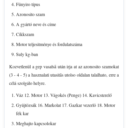
Fünyiro típus
Azonosito szam
A gyártó neve és címe
Cikkszam
Motor teljesitménye és fordulatszáma
Suly kg-ban
Kozvetlenül a gep vasałsā után irja at az azonosito szamokat
(3 - 4 - 5) a hasznalati utasitās utolso oldalan talalhato, erre a
célá szolgálo helyre.
Váz 12. Motor 13. Vágokés (Penge) 14. Kavicsterelő
Gyüjtözsák 16. Markolat 17. Gazkar vezerlö 18. Motor
fék kar
Meghajto kapcsolokar