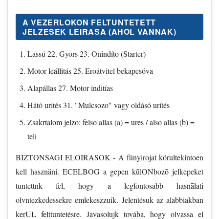
A VEZERLOKON FELTUNTETETT
JELZESEK LEIRASA (AHOL VANNAK)
Lassú 22. Gyors 23. Onindíto (Starter)
Motor leállitás 25. Eroátvitel bekapcsóva
Alapállas 27. Motor inditías
Hátó urités 31. "Mulcsozo" vagy oldásó urítés
Zsakrtalom jelzo: felso allas (a) = ures / also allas (b) =
teli
BIZTONSAGI ELOIRASOK - A fünyirojat körultekintoen
kell hasznäni. ECELBOG a gepen kūlONbozō jelkepeket
tuntettnk fel, hogy a legfontosabb hasnālati
olvntezkedessekre emlekeszzuik. Jelentésuk az alabbiakban
kerUL felttuntetésre. Javasolujk továba, hogy olvassa el