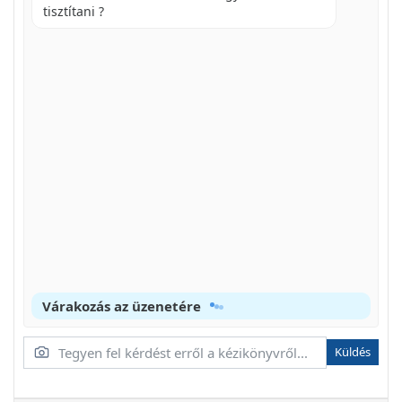
tisztítani ?
FONTOS BIZTONSÁGIRENDELKEZÉSEK
VIGYAZAT! AZ EGESI SERULESEK, ARAMUTES, ES
EGYEB SZEMELY SERULESEK, VALAMINT A
TÜZVESZÉLY ELKERULESE ERDEKÉBEN
HIBAKERESÉS
VEDJE KÖRNYEZETÉT
AZ AKKUMULÁTOROK ELTÁVOLITÁSA
VIGYAZAT
SZERVIZ ÉS JOTÁLLÁS
PYCCKH
Várakozás az üzenetére
BHHMAHNE
Küldés
ONHCAHNE