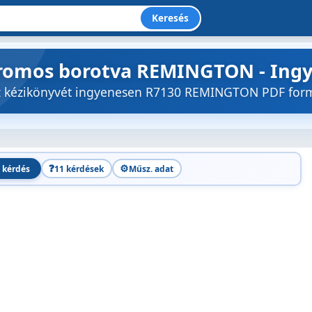
Keresés
tromos borotva REMINGTON - Ingy
öz kézikönyvét ingyenesen R7130 REMINGTON PDF fo
❓
⚙️
 kérdés
11 kérdések
Műsz. adat