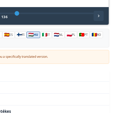
/
136
N
ES
FI
HU
IT
NL
PL
PT
RO
 a specifically translated version.
etékes