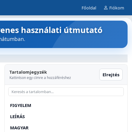
Főoldal
Fiókom
enes használati útmutató
rmátumban.
Tartalomjegyzék
Elrejtés
Kattintson egy címre a hozzáféréshez
FIGYELEM
LEÍRÁS
MAGYAR