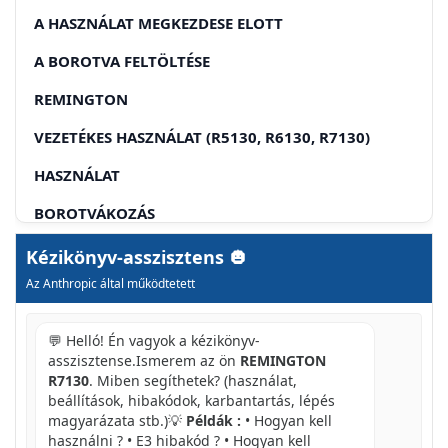
A HASZNÁLAT MEGKEZDESE ELOTT
A BOROTVA FELTÖLTÉSE
REMINGTON
VEZETÉKES HASZNÁLAT (R5130, R6130, R7130)
HASZNÁLAT
BOROTVÁKOZÁS
SZAKALLNYIRAS
Kézikönyv-asszisztens
Az Anthropic által működtetett
TANACSOKA LEGJOBB EREDMENY ELERSEHEZ
A BOROTVA KARBANTARTÁSA
💬 Helló! Én vagyok a kézikönyv-
asszisztense.Ismerem az ön
REMINGTON
TISZITÁS NAPONTA
R7130
. Miben segíthetek? (használat,
beállítások, hibakódok, karbantartás, lépés
HETENTE ELVEGZENDO TISZTITAS
magyarázata stb.)💡
Példák :
• Hogyan kell
A BOROTVA TISZTITÁSA
használni ? • E3 hibakód ? • Hogyan kell