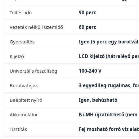
Töltési idő
90 perc
Vezeték nélküli üzemidő
60 perc
Gyorstöltés
Igen (5 perc egy borotvá
Kijelző
LCD kijelző (hátralévő pe
Univerzális feszültség
100-240 V
Borotvafejek
3 egyedileg rugalmas, fo
Beépített nyíró
Igen, behúzható
Akkumulátor
Ni-MH újratölthető (nem c
Tisztítás
Fej mosható forró víz alat