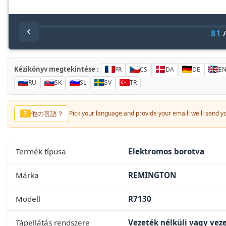
81
Kézikönyv megtekintése :
FR
CS
DA
DE
E
RU
SK
SL
SV
TR
他の言語？
?
Pick your language and provide your email: we'll send you
Termék típusa
Elektromos borotva
Márka
REMINGTON
Modell
R7130
Tápellátás rendszere
Vezeték nélküli vagy vez