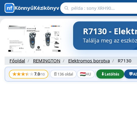
KönnyűKézikönyv
R7130 - Elek
Találja meg az eszk
Főoldal
REMINGTON
Elektromos borotva
R7130
★
★
★
★
★
📄
⬇
💬
7.0
136 oldal
HU
Letöltés
AI
/10