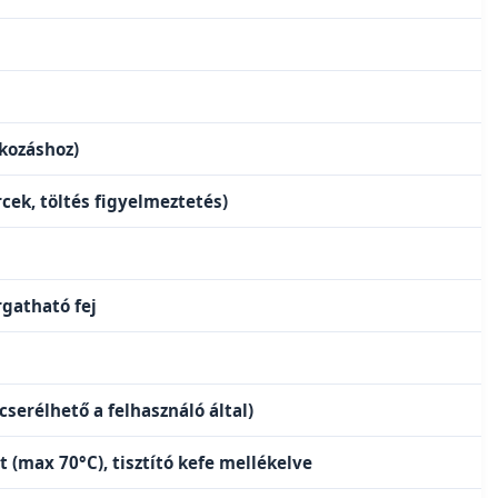
lkozáshoz)
rcek, töltés figyelmeztetés)
rgatható fej
serélhető a felhasználó által)
t (max 70°C), tisztító kefe mellékelve