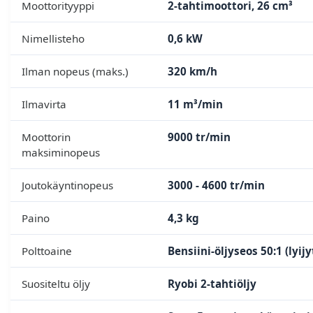
Moottorityyppi
2-tahtimoottori, 26 cm³
Nimellisteho
0,6 kW
Ilman nopeus (maks.)
320 km/h
Ilmavirta
11 m³/min
Moottorin
9000 tr/min
maksiminopeus
Joutokäyntinopeus
3000 - 4600 tr/min
Paino
4,3 kg
Polttoaine
Bensiini-öljyseos 50:1 (lyij
Suositeltu öljy
Ryobi 2-tahtiöljy