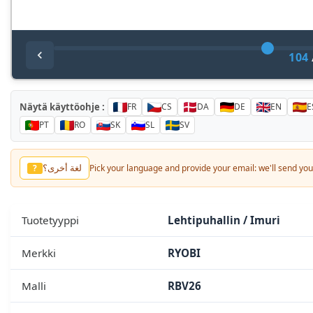
104
Näytä käyttöohje :
FR
CS
DA
DE
EN
E
PT
RO
SK
SL
SV
Baska dil?
?
Pick your language and provide your email: we'll send you 
Tuotetyyppi
Lehtipuhallin / Imuri
Merkki
RYOBI
Malli
RBV26