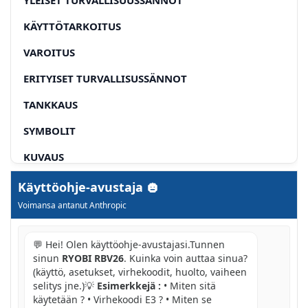
KÄYTTÖTARKOITUS
VAROITUS
ERITYISET TURVALLISUSSÄNNOT
TANKKAUS
SYMBOLIT
KUVAUS
KUVA 1A
Käyttöohje-avustaja
Voimansa antanut Anthropic
KUVA 1B
KUVA 2
💬 Hei! Olen käyttöohje-avustajasi.Tunnen
sinun
RYOBI RBV26
. Kuinka voin auttaa sinua?
KUVA 3
(käyttö, asetukset, virhekoodit, huolto, vaiheen
selitys jne.)💡
Esimerkkejä :
• Miten sitä
KUVA 4
käytetään ? • Virhekoodi E3 ? • Miten se