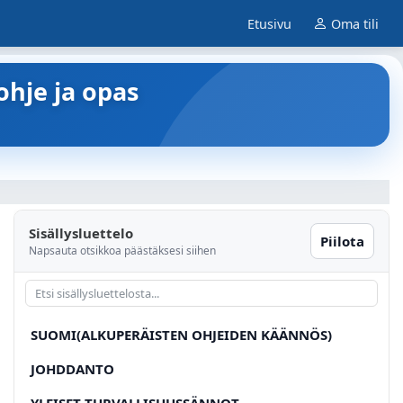
Etusivu
Oma tili
ohje ja opas
Sisällysluettelo
Piilota
Napsauta otsikkoa päästäksesi siihen
SUOMI(ALKUPERÄISTEN OHJEIDEN KÄÄNNÖS)
JOHDDANTO
YLEISET TURVALLISUUSSÄNNOT