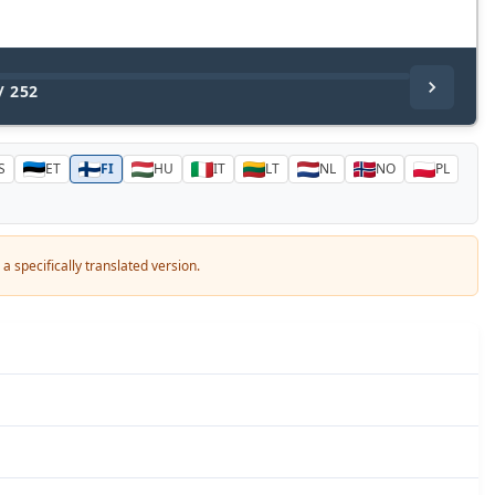
/
252
S
ET
FI
HU
IT
LT
NL
NO
PL
a specifically translated version.