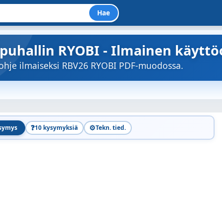
Hae
ipuhallin RYOBI - Ilmainen käyttö
öohje ilmaiseksi RBV26 RYOBI PDF-muodossa.
❓
⚙️
ysymys
10 kysymyksiä
Tekn. tied.