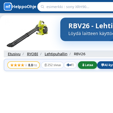
HelppoOhje
RBV26 - Leht
Löydä laitteen käytt
Etusivu
RYOBI
Lehtipuhallin
RBV26
★
★
★
★
★
📄
⬇
💬
8.0
252 sivua
FI
Lataa
AI-k
/10