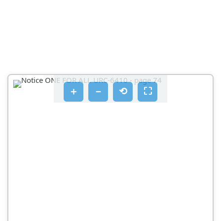
HET
PEXMM ONE FOR ALL SIMPLESET
BAUE YCTPOCTBO HE BBLKJIIOUAETCR
BAUE YCTPOCTBO HE BKJIIOUCAETC
FOTOBO！
＋
－
⟲
⛶
YDANEHNE CKOPNPOBAHHOF YHKN