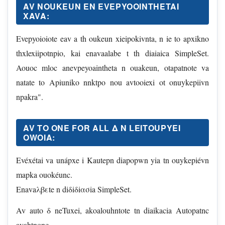
AV NOUKEUN EN EVEPYOOINTHETAI
XAVA:
Evepyoioiote eav a th oukeun xieipokivnta, n ie to apxikno
thxlexiipotnpio, kai enavaalabe t th diaiaica SimpleSet.
Aouoc mloc anevpeyoaintheta n ouakeun, otapatnote va
natate to Apiuniko nnktpo nou avtooiexi ot onuykepiivn
npakra".
AV TO ONE FOR ALL Δ Ν LEITOUPYEI
OWOIA:
Evéxétai va unápxe i Kautepn diapopwn yia tn ouykepiévn
mapka ouokéunc.
Enavaλβεte n diδiδiασia SimpleSet.
Av auto δ neTuxei, akoalouhntote tn diaikacia Autopatnc
avahtnonc.