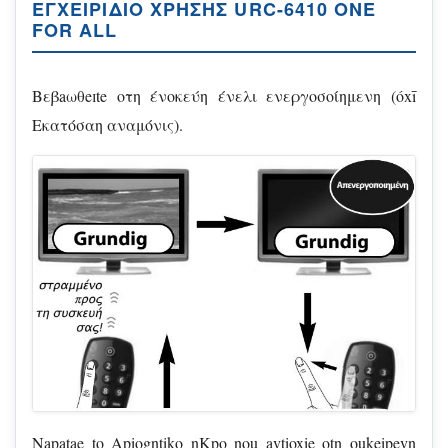
ΕΓΧΕΙΡΊΔΙΟ ΧΡΉΣΗΣ URC-6410 ONE
FOR ALL
Bεβaωθeɪte οτη ένοκεύη ένελι ενεργοσοίημενη (óxī
Εκατόσαη αναμόνις).
Napatae to Apiogntiko nKpo nou avtioxie otn oukeipevn