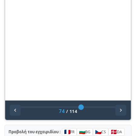
74
/
114
Προβολή του εγχειριδίου :
FR
BG
CS
DA