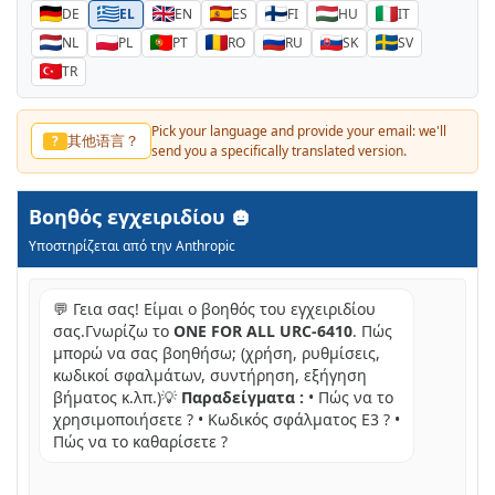
DE
EL
EN
ES
FI
HU
IT
NL
PL
PT
RO
RU
SK
SV
TR
Pick your language and provide your email: we'll
其他语言？
?
send you a specifically translated version.
Βοηθός εγχειριδίου
Υποστηρίζεται από την Anthropic
💬 Γεια σας! Είμαι ο βοηθός του εγχειριδίου
σας.Γνωρίζω το
ONE FOR ALL URC-6410
. Πώς
μπορώ να σας βοηθήσω; (χρήση, ρυθμίσεις,
κωδικοί σφαλμάτων, συντήρηση, εξήγηση
βήματος κ.λπ.)💡
Παραδείγματα :
• Πώς να το
χρησιμοποιήσετε ? • Κωδικός σφάλματος E3 ? •
Πώς να το καθαρίσετε ?