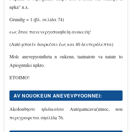
npka" n.x.
Grundig = 1 (βλ. σελiδα 74)
εως ὄτου πανενεργοποιηθείη συσκεύη!
(Autó μπoείν διαρκέσει ἐως και 40 δευτερόλεπτα)
Molc anevepyointheta n oukeun, taatnatote va natate to
Apiogntuko npkto.
ETOIMO!
AV NOUOKEUN ANEVEVPYOONNEI:
AkoIouθηοτε ηδιδικαίσα Αutóμatncavaζntnoc, nou
περιγραφεται σησλίδa 76.