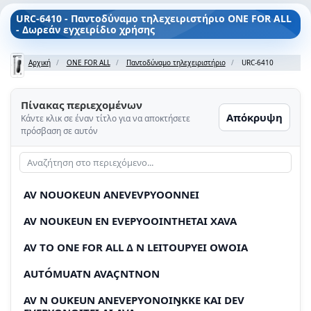
URC-6410 - Παντοδύναμο τηλεχειριστήριο ONE FOR ALL
- Δωρεάν εγχειρίδιο χρήσης
Αρχική
ONE FOR ALL
Παντοδύναμο τηλεχειριστήριο
URC-6410
Πίνακας περιεχομένων
Απόκρυψη
Κάντε κλικ σε έναν τίτλο για να αποκτήσετε
πρόσβαση σε αυτόν
AV NOUOKEUN ANEVEVPYOONNEI
AV NOUKEUN EN EVEPYOOINTHETAI XAVA
AV TO ONE FOR ALL Δ Ν LEITOUPYEI OWOIA
AUTÓMUATN AVAÇNTNON
AV N OUKEUN ANEVEPYONOIŊKKE KAI DEV