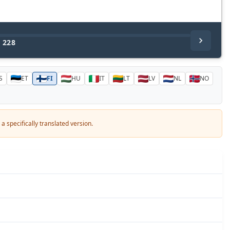
/
228
S
ET
FI
HU
IT
LT
LV
NL
NO
a specifically translated version.