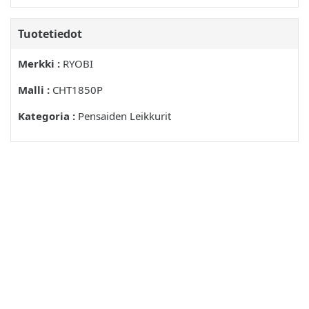
TERÄN IRROITTAMINEN (KUVAT 6 JA 7)
Tuotetiedot
TERÄN ASENTAMINEN (KUVAT 6 JA 7)
Merkki :
RYOBI
PENSASLEIKKURIN TERÄN KUNNOSSAPITO
Malli :
CHT1850P
TERÄN HUOLTO
Kategoria :
Pensaiden Leikkurit
TERÄN VOITELU
TERÄNTEROITTAMINEN
PENSASLEIKKURIN VOITELU
PENSASLEIKKURIN HUOLTO
PENSASLEIKKURIN VARASTOINTI
HAVITYS
EΛΛΗΝΙΚΌ