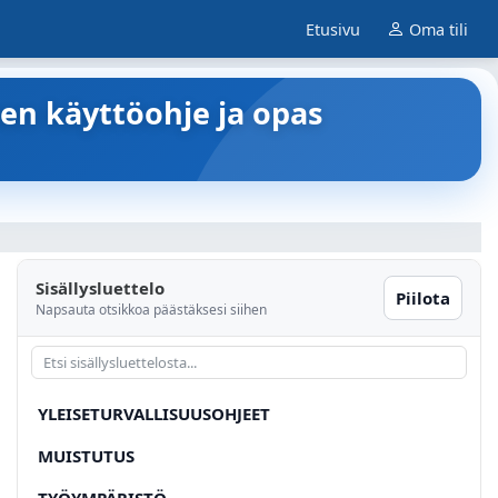
Etusivu
Oma tili
en käyttöohje ja opas
Sisällysluettelo
Piilota
Napsauta otsikkoa päästäksesi siihen
YLEISETURVALLISUUSOHJEET
MUISTUTUS
TYÖYMPÄRISTÖ