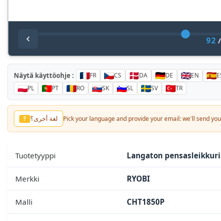
92
Näytä käyttöohje :
FR
CS
DA
DE
EN
E
PL
PT
RO
SK
SL
SV
TR
لغة أخرى؟
?
Pick your language and provide your email: we'll send you 
Tuotetyyppi
Langaton pensasleikkuri
Merkki
RYOBI
Malli
CHT1850P