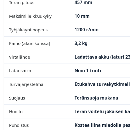
Terän pituus
457 mm
Maksimi leikkuukyky
10 mm
Tyhjäkäyntinopeus
1200 r/min
Paino (akun kanssa)
3,2 kg
Virtalähde
Ladattava akku (laturi 23
Latausaika
Noin 1 tunti
Turvajärjestelmä
Etukahva turvakytkimellä
Suojaus
Teränsuoja mukana
Huolto
Terän voitelu jokaisen kä
Puhdistus
Kostea liina miedolla pes