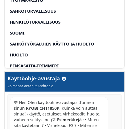
SAHKÖTURVALLISUUS
HENKILÖTURVALLISUUS
SUOMI
SAHKÖTYÖKALUJEN KÄYTTO JA HUOLTO
HUOLTO
PENSASAITA-TRIMMERI
TURVALLISUUSVAROITUKSET
Käyttöohje-avustaja
LISÄYS
Voimansa antanut Anthropic
LUE KAIKKI TURVALLISUUSOHJEET ENNEN TAMAN
TYOKALUN KAYTTOA
💬 Hei! Olen käyttöohje-avustajasi.Tunnen
sinun
RYOBI CHT1850P
. Kuinka voin auttaa
PENSASLEIKKURIN KÄYTTOÖN LIITTYVIÖ AHJEITA
sinua? (käyttö, asetukset, virhekoodit, huolto,
KORJAUKSET
vaiheen selitys jne.)💡
Esimerkkejä :
• Miten
sitä käytetään ? • Virhekoodi E3 ? • Miten se