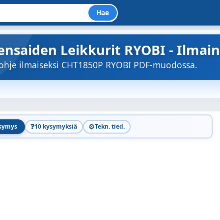
Hae
ensaiden Leikkurit RYOBI - Ilmain
töohje ilmaiseksi CHT1850P RYOBI PDF-muodossa.
❓
⚙️
ysymys
10 kysymyksiä
Tekn. tied.