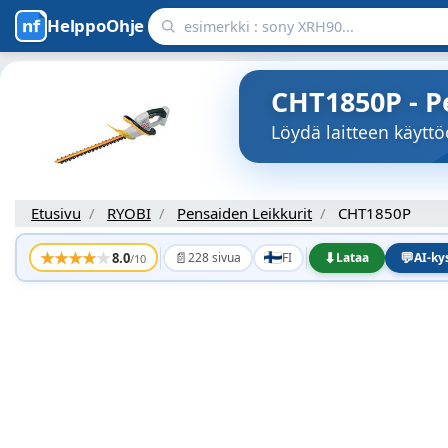
HelppoOhje
CHT1850P - P
Löydä laitteen käyt
Etusivu
RYOBI
Pensaiden Leikkurit
CHT1850P
★
★
★
★
★
📄
⬇
💬
8.0
228 sivua
FI
Lataa
AI-k
/10