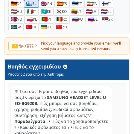
DE
EL
EN
ES
ET
FA
FI
HU
IT
KK
KO
LT
LV
NL
NO
PL
PT
RO
RU
SL
SR
SV
TR
UK
ZH
Pick your language and provide your email: we'll
他の言語？
?
send you a specifically translated version.
Βοηθός εγχειριδίου
Υποστηρίζεται από την Anthropic
💬 Γεια σας! Είμαι ο βοηθός του εγχειριδίου
σας.Γνωρίζω το
SAMSUNG HEADSET LEVEL U
EO-BG920B
. Πώς μπορώ να σας βοηθήσω;
(χρήση, ρυθμίσεις, κωδικοί σφαλμάτων,
συντήρηση, εξήγηση βήματος κ.λπ.)💡
Παραδείγματα :
• Πώς να το χρησιμοποιήσετε
? • Κωδικός σφάλματος E3 ? • Πώς να το
καθαρίσετε ?