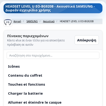
HEADSET LEVEL U EO-BG920B - Ακουστικά SAMSUNG -
Δωρεάν εγχειρίδιο χρήσης
Αρχική
SAMSUNG
Ακουστικά
HEADSET LEVEL U EO-BG920B
Πίνακας περιεχομένων
Απόκρυψη
Κάντε κλικ σε έναν τίτλο για να αποκτήσετε
πρόσβαση σε αυτόν
Icônes
Contenu du coffret
Touches et fonctions
Charger la batterie
Allumer et éteindre le casque