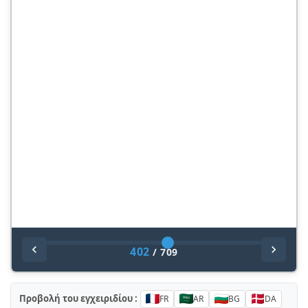
402
/
709
Προβολή του εγχειριδίου :
FR
AR
BG
DA