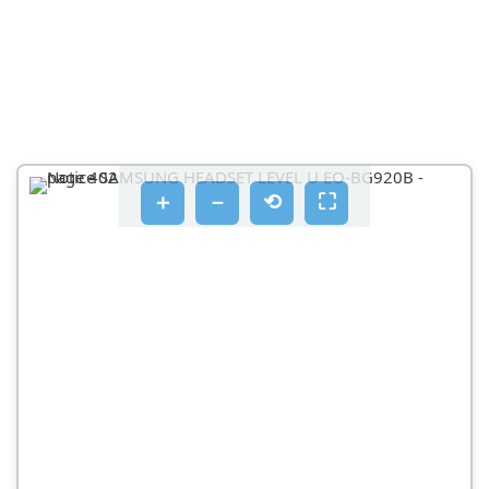
Rejeter un appel
Régler le volume
Basculer la sortie audio
Mettre fin à un appel
Lire des fichiers multimédia
＋
－
⟲
⛶
Lire un fichier multimédia et arrêter la lecture
Passer au fichier multimédia suivant
Revenir au fichier multimédia précédent
Lancer s voice
Utiliser samsung level
Dépannage
Votre casque ne s'allume pas