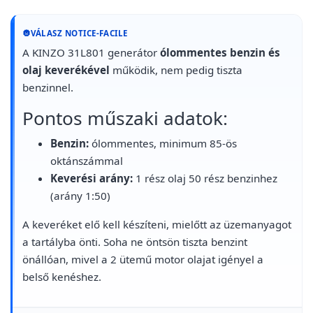
VÁLASZ NOTICE-FACILE
A KINZO 31L801 generátor
ólommentes benzin és
olaj keverékével
működik, nem pedig tiszta
benzinnel.
Pontos műszaki adatok:
Benzin:
ólommentes, minimum 85-ös
oktánszámmal
Keverési arány:
1 rész olaj 50 rész benzinhez
(arány 1:50)
A keveréket elő kell készíteni, mielőtt az üzemanyagot
a tartályba önti. Soha ne öntsön tiszta benzint
önállóan, mivel a 2 ütemű motor olajat igényel a
belső kenéshez.