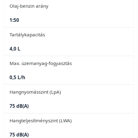
Olaj-benzin arány
1:50
Tartálykapacitás
4,0 L
Max. üzemanyag-fogyasztás
0,5 L/h
Hangnyomásszint (LpA)
75 dB(A)
Hangteljesítményszint (LWA)
75 dB(A)