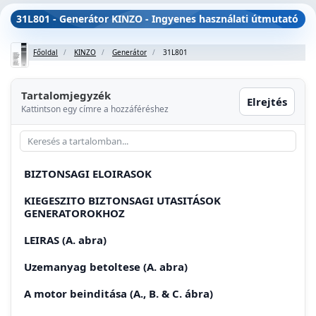
31L801 - Generátor KINZO - Ingyenes használati útmutató
Főoldal
KINZO
Generátor
31L801
Tartalomjegyzék
Elrejtés
Kattintson egy címre a hozzáféréshez
BIZTONSAGI ELOIRASOK
KIEGESZITO BIZTONSAGI UTASITÁSOK
GENERATOROKHOZ
LEIRAS (A. abra)
Uzemanyag betoltese (A. abra)
A motor beinditása (A., B. & C. ábra)