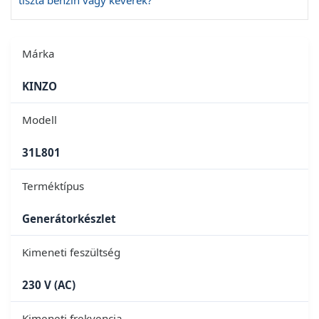
Márka
KINZO
Modell
31L801
Terméktípus
Generátorkészlet
Kimeneti feszültség
230 V (AC)
Kimeneti frekvencia