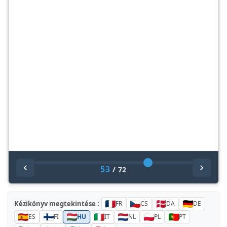
53
/
72
Kézikönyv megtekintése :
FR
CS
DA
DE
ES
FI
HU
IT
NL
PL
PT