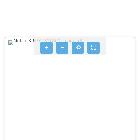
MEGFELEOSEGI NYILATKOZAT
GENERATOR
31L801
UPOZORNÉNÍ
＋
－
⟲
⛶
Použivanie generatóra