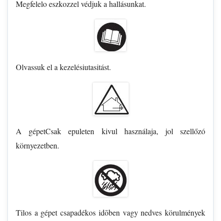
Megfelelo eszkozzel védjuk a hallásunkat.
Olvassuk el a kezelésiutasitást.
A gépetCsak epuleten kivul használaja, jol szellőzó
környezetben.
Tilos a gépet csapadékos idōben vagy nedves körulmények