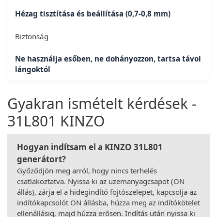
Hézag tisztítása és beállítása (0,7-0,8 mm)
Biztonság
Ne használja esőben, ne dohányozzon, tartsa távol
lángoktól
Gyakran ismételt kérdések -
31L801 KINZO
Hogyan indítsam el a KINZO 31L801
generátort?
Győződjön meg arról, hogy nincs terhelés
csatlakoztatva. Nyissa ki az üzemanyagcsapot (ON
állás), zárja el a hidegindító fojtószelepet, kapcsolja az
indítókapcsolót ON állásba, húzza meg az indítókötelet
ellenállásig, majd húzza erősen. Indítás után nyissa ki