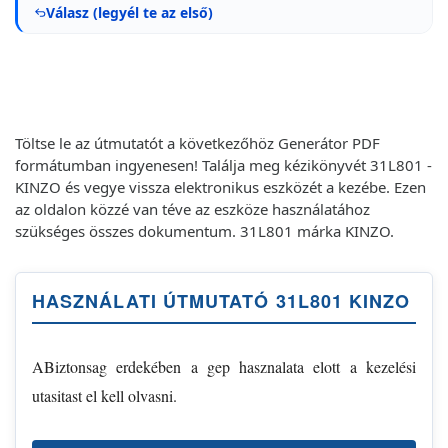
Válasz (legyél te az első)
Töltse le az útmutatót a következőhöz Generátor PDF
formátumban ingyenesen! Találja meg kézikönyvét 31L801 -
KINZO és vegye vissza elektronikus eszközét a kezébe. Ezen
az oldalon közzé van téve az eszköze használatához
szükséges összes dokumentum. 31L801 márka KINZO.
HASZNÁLATI ÚTMUTATÓ 31L801 KINZO
ABiztonsag erdekében a gep hasznalata elott a kezelési
utasitast el kell olvasni.