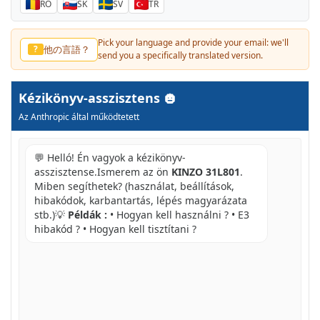
RO
SK
SV
TR
Pick your language and provide your email: we'll
他の言語？
?
send you a specifically translated version.
Kézikönyv-asszisztens
Az Anthropic által működtetett
💬 Helló! Én vagyok a kézikönyv-
asszisztense.Ismerem az ön
KINZO 31L801
.
Miben segíthetek? (használat, beállítások,
hibakódok, karbantartás, lépés magyarázata
stb.)💡
Példák :
• Hogyan kell használni ? • E3
hibakód ? • Hogyan kell tisztítani ?