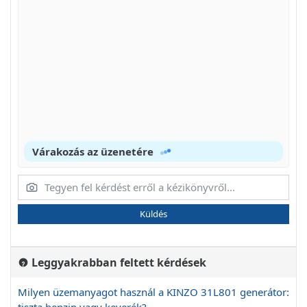
Várakozás az üzenetére
Küldés
Leggyakrabban feltett kérdések
Milyen üzemanyagot használ a KINZO 31L801 generátor:
tiszta benzin vagy keverék?