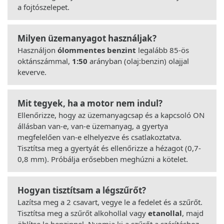
a fojtószelepet.
Milyen üzemanyagot használjak?
Használjon
ólommentes benzint
legalább 85-ös
oktánszámmal,
1:50
arányban (olaj:benzin) olajjal
keverve.
Mit tegyek, ha a motor nem indul?
Ellenőrizze, hogy az üzemanyagcsap és a kapcsoló ON
állásban van-e, van-e üzemanyag, a gyertya
megfelelően van-e elhelyezve és csatlakoztatva.
Tisztítsa meg a gyertyát és ellenőrizze a hézagot (0,7-
0,8 mm). Próbálja erősebben meghúzni a kötelet.
Hogyan tisztítsam a légszűrőt?
Lazítsa meg a 2 csavart, vegye le a fedelet és a szűrőt.
Tisztítsa meg a szűrőt alkohollal vagy
etanollal
, majd
öblítse le benzinnel. Nyomja ki a szűrőt a szárításhoz