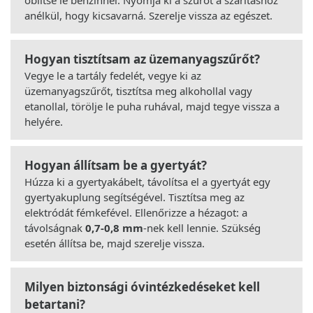
anélkül, hogy kicsavarná. Szerelje vissza az egészet.
Hogyan tisztítsam az üzemanyagszűrőt?
Vegye le a tartály fedelét, vegye ki az
üzemanyagszűrőt, tisztítsa meg alkohollal vagy
etanollal, törölje le puha ruhával, majd tegye vissza a
helyére.
Hogyan állítsam be a gyertyát?
Húzza ki a gyertyakábelt, távolítsa el a gyertyát egy
gyertyakuplung segítségével. Tisztítsa meg az
elektródát fémkefével. Ellenőrizze a hézagot: a
távolságnak
0,7-0,8 mm
-nek kell lennie. Szükség
esetén állítsa be, majd szerelje vissza.
Milyen biztonsági óvintézkedéseket kell
betartani?