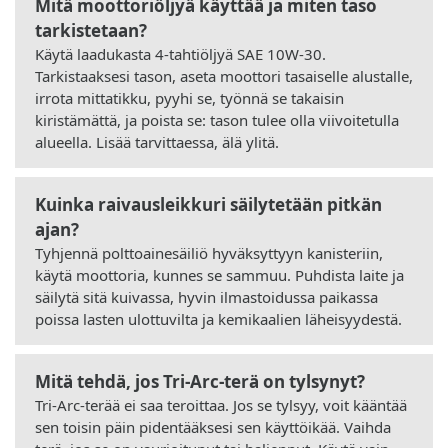
Mitä moottoriöljyä käyttää ja miten taso
tarkistetaan?
Käytä laadukasta 4-tahtiöljyä SAE 10W-30.
Tarkistaaksesi tason, aseta moottori tasaiselle alustalle,
irrota mittatikku, pyyhi se, työnnä se takaisin
kiristämättä, ja poista se: tason tulee olla viivoitetulla
alueella. Lisää tarvittaessa, älä ylitä.
Kuinka raivausleikkuri säilytetään pitkän
ajan?
Tyhjennä polttoainesäiliö hyväksyttyyn kanisteriin,
käytä moottoria, kunnes se sammuu. Puhdista laite ja
säilytä sitä kuivassa, hyvin ilmastoidussa paikassa
poissa lasten ulottuvilta ja kemikaalien läheisyydestä.
Mitä tehdä, jos Tri-Arc-terä on tylsynyt?
Tri-Arc-terää ei saa teroittaa. Jos se tylsyy, voit kääntää
sen toisin päin pidentääksesi sen käyttöikää. Vaihda