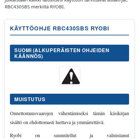
RBC430SBS merkiltä RYOBI.
KÄYTTÖOHJE RBC430SBS RYOBI
SUOMI (ALKUPERÄISTEN OHJEIDEN
KÄÄNNÖS)
MUISTUTUS
Onnettomuusvaarojen vähentämiseksi tämän käsikirjan
sisältö on ehdottomasti luettava ja ymmärrettävä.
Ryobi on suunnitellut ja valmistanut