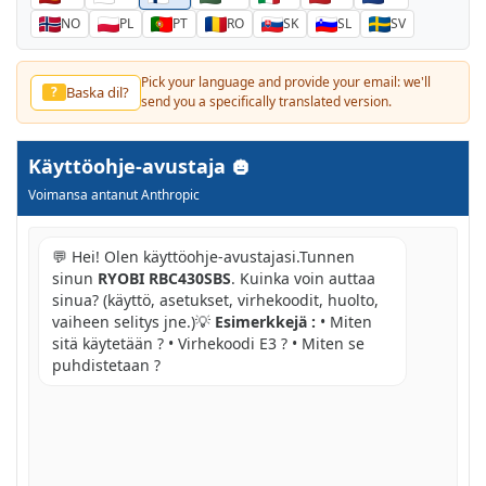
NO
PL
PT
RO
SK
SL
SV
Pick your language and provide your email: we'll
Baska dil?
?
send you a specifically translated version.
Käyttöohje-avustaja
Voimansa antanut Anthropic
💬 Hei! Olen käyttöohje-avustajasi.Tunnen
sinun
RYOBI RBC430SBS
. Kuinka voin auttaa
sinua? (käyttö, asetukset, virhekoodit, huolto,
vaiheen selitys jne.)💡
Esimerkkejä :
• Miten
sitä käytetään ? • Virhekoodi E3 ? • Miten se
puhdistetaan ?