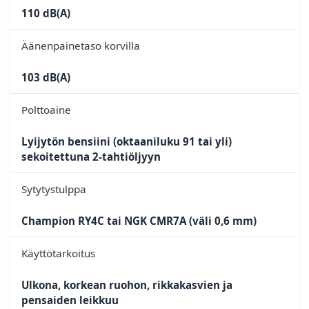
110 dB(A)
Äänenpainetaso korvilla
103 dB(A)
Polttoaine
Lyijytön bensiini (oktaaniluku 91 tai yli)
sekoitettuna 2-tahtiöljyyn
Sytytystulppa
Champion RY4C tai NGK CMR7A (väli 0,6 mm)
Käyttötarkoitus
Ulkona, korkean ruohon, rikkakasvien ja
pensaiden leikkuu