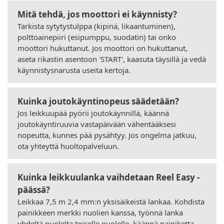
Mitä tehdä, jos moottori ei käynnisty?
Tarkista sytytystulppa (kipinä, likaantuminen),
polttoainepiiri (esipumppu, suodatin) tai onko
moottori hukuttanut. Jos moottori on hukuttanut,
aseta rikastin asentoon 'START', kaasuta täysillä ja vedä
käynnistysnarusta useita kertoja.
Kuinka joutokäyntinopeus säädetään?
Jos leikkuupää pyörii joutokäynnillä, käännä
joutokäyntiruuvia vastapäivään vähentääksesi
nopeutta, kunnes pää pysähtyy. Jos ongelma jatkuu,
ota yhteyttä huoltopalveluun.
Kuinka leikkuulanka vaihdetaan Reel Easy -
päässä?
Leikkaa 7,5 m 2,4 mm:n yksisäikeistä lankaa. Kohdista
painikkeen merkki nuolien kanssa, työnnä lanka
yhdeltä puolelta toiselle puolelle, käännä painiketta