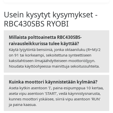
Usein kysytyt kysymykset -
RBC430SBS RYOBI
Millaista polttoainetta RBC430SBS-
raivausleikkurissa tulee käyttää?
Käytä lyijytöntä bensiiniä, jonka oktaaniluku (R+M)/2
on 91 tai korkeampi, sekoitettuna synteettiseen
kaksitahtiseen ilmajäähdytteiseen moottoriöljyyn.
Noudata käyttöohjeessa mainittuja sekoitussuhteita.
Kuinka moottori käynnistetään kylmänä?
Aseta kytkin asentoon 'I', paina esipumppua 10 kertaa,
aseta vipu asentoon 'START', vedä käynnistysnarusta,
kunnes moottori yskäisee, siirrä vipu asentoon 'RUN'
ja paina kaasua.