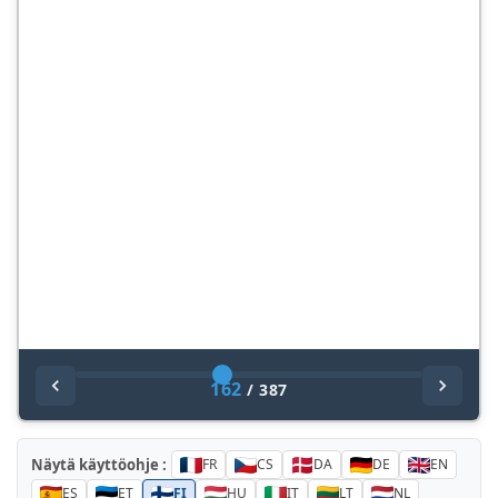
162
/
387
Näytä käyttöohje :
FR
CS
DA
DE
EN
ES
ET
FI
HU
IT
LT
NL