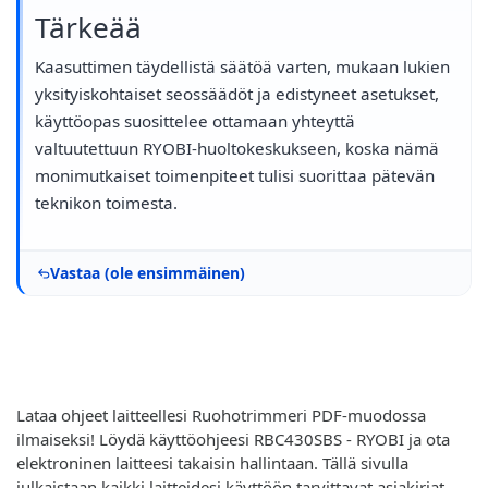
Tärkeää
Kaasuttimen täydellistä säätöä varten, mukaan lukien
yksityiskohtaiset seossäädöt ja edistyneet asetukset,
käyttöopas suosittelee ottamaan yhteyttä
valtuutettuun RYOBI-huoltokeskukseen, koska nämä
monimutkaiset toimenpiteet tulisi suorittaa pätevän
teknikon toimesta.
Vastaa (ole ensimmäinen)
Lataa ohjeet laitteellesi Ruohotrimmeri PDF-muodossa
ilmaiseksi! Löydä käyttöohjeesi RBC430SBS - RYOBI ja ota
elektroninen laitteesi takaisin hallintaan. Tällä sivulla
julkaistaan kaikki laitteidesi käyttöön tarvittavat asiakirjat.