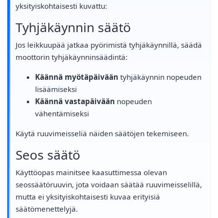
yksityiskohtaisesti kuvattu:
Tyhjäkäynnin säätö
Jos leikkuupää jatkaa pyörimistä tyhjäkäynnillä, säädä
moottorin tyhjäkäynninsäädintä:
Käännä myötäpäivään
tyhjäkäynnin nopeuden
lisäämiseksi
Käännä vastapäivään
nopeuden
vähentämiseksi
Käytä ruuvimeisseliä näiden säätöjen tekemiseen.
Seos säätö
Käyttöopas mainitsee kaasuttimessa olevan
seossäätöruuvin, jota voidaan säätää ruuvimeisselillä,
mutta ei yksityiskohtaisesti kuvaa erityisiä
säätömenettelyjä.