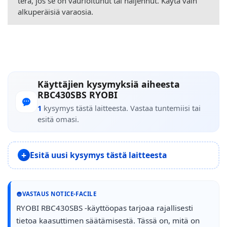
terä, jos se on vaurioitunut tai haljennut. Käytä vain
alkuperäisiä varaosia.
Käyttäjien kysymyksiä aiheesta
RBC430SBS RYOBI
1
kysymys tästä laitteesta. Vastaa tuntemiisi tai
esitä omasi.
Esitä uusi kysymys tästä laitteesta
VASTAUS NOTICE-FACILE
RYOBI RBC430SBS -käyttöopas tarjoaa rajallisesti
tietoa kaasuttimen säätämisestä. Tässä on, mitä on