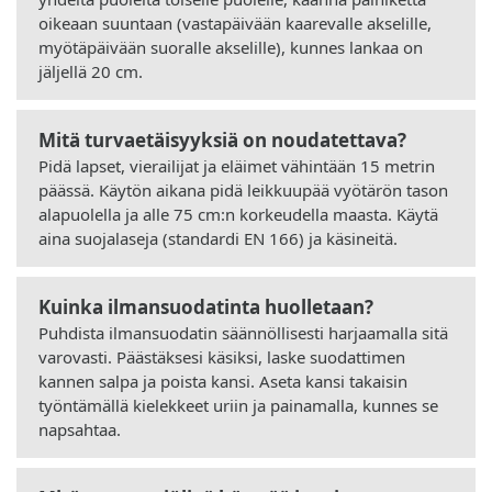
oikeaan suuntaan (vastapäivään kaarevalle akselille,
myötäpäivään suoralle akselille), kunnes lankaa on
jäljellä 20 cm.
Mitä turvaetäisyyksiä on noudatettava?
Pidä lapset, vierailijat ja eläimet vähintään 15 metrin
päässä. Käytön aikana pidä leikkuupää vyötärön tason
alapuolella ja alle 75 cm:n korkeudella maasta. Käytä
aina suojalaseja (standardi EN 166) ja käsineitä.
Kuinka ilmansuodatinta huolletaan?
Puhdista ilmansuodatin säännöllisesti harjaamalla sitä
varovasti. Päästäksesi käsiksi, laske suodattimen
kannen salpa ja poista kansi. Aseta kansi takaisin
työntämällä kielekkeet uriin ja painamalla, kunnes se
napsahtaa.