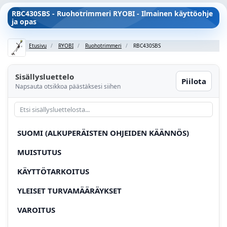
RBC430SBS - Ruohotrimmeri RYOBI - Ilmainen käyttöohje
ja opas
Etusivu
RYOBI
Ruohotrimmeri
RBC430SBS
Sisällysluettelo
Piilota
Napsauta otsikkoa päästäksesi siihen
SUOMI (ALKUPERÄISTEN OHJEIDEN KÄÄNNÖS)
MUISTUTUS
KÄYTTÖTARKOITUS
YLEISET TURVAMÄÄRÄYKSET
VAROITUS