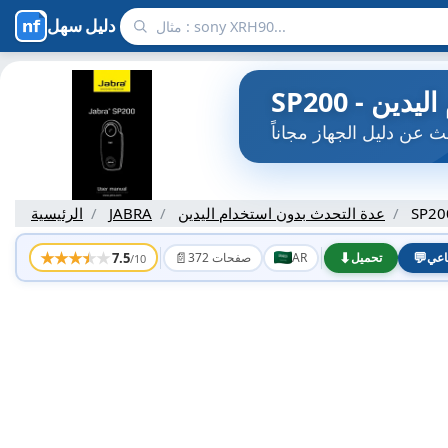
دليل سهل
SP20
عدة التحدث بدون استخدام اليدين
JABRA
الرئيسية
★
★
★
★
★
📄
⬇
💬
7.5
اعي
تحميل
AR
372 صفحات
/10