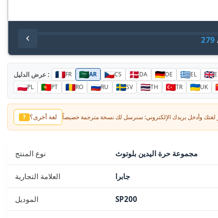
279
عرض الدليل :
FR
AR
CS
DA
DE
EL
E
PL
PT
RO
RU
SV
TH
TR
UK
لغة أخرى؟
?
مجموعة حرة اليدين بلوتوث
نوع المنتج
جابرا
العلامة التجارية
SP200
الموديل