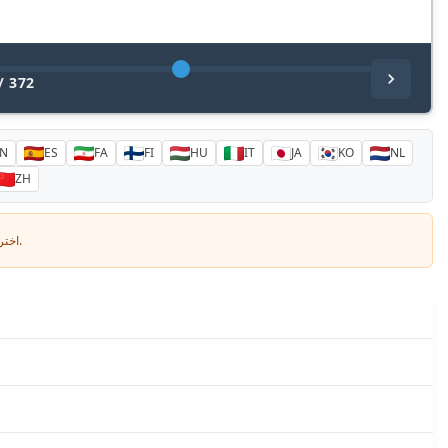
/
372
N
ES
FA
FI
HU
IT
JA
KO
NL
ZH
اختر لغتك وأدخل بريدك الإلكتروني: سنرسل لك نسخة مترجمة خصيصاً.