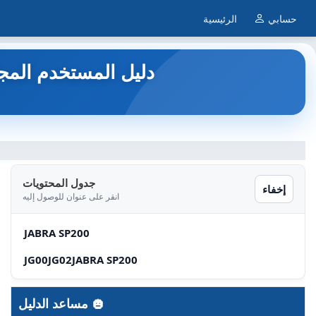
حسابي
الرئيسية
SP200 - عدة التحدث بدون استخدام اليدين JABRA - دليل المست
جدول المحتويات
إخفاء
انقر على عنوان للوصول إليه
JABRA SP200
JG00JG02JABRA SP200
مساعد الدليل