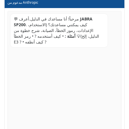
مدعوم من Anthropic
JABRA
💬 مرحباً! أنا مساعدك في الدليل.أعرف
. كيف يمكنني مساعدتك؟ (الاستخدام،
SP200
الإعدادات، رموز الخطأ، الصيانة، شرح خطوة من
الدليل، إلخ)💡
أمثلة :
• كيف أستخدمه ? • رمز الخطأ
E3 ? • كيف أنظفه ?