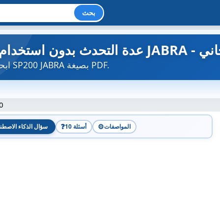
بحث
خدم المجاني
ابحث عن دليل الجهاز مجاناً SP200 JABRA بصيغة PDF.
0
❓
⚙️
المواصفات
10 أسئلة
سؤال الذكاء الاصطن