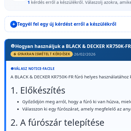
1
kérdés erről a készülékről. Válaszolj azokra, amike
Tegyél fel egy új kérdést erről a készülékről
Hogyan használjuk a BLACK & DECKER KR750K-FR
-
26/02/2026
GYAKRAN ISMÉTELT KÉRDÉSEK
VÁLASZ NOTICE-FACILE
A BLACK & DECKER KR750K-FR fúró helyes használatához k
1. Előkészítés
Győződjön meg arról, hogy a fúró ki van húzva, mie
Válasszon ki egy fúrószárat, amely megfelelő az any
2. A fúrószár telepítése