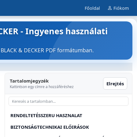
Főoldal
Fiókom
KER - Ingyenes használati
FR BLACK & DECKER PDF formátumban.
Tartalomjegyzék
Elrejtés
Kattintson egy címre a hozzáféréshez
RENDELTETÉSSZERU HASZNALAT
BIZTONSÁGTECHNIKAI ELŐIRÁSOK