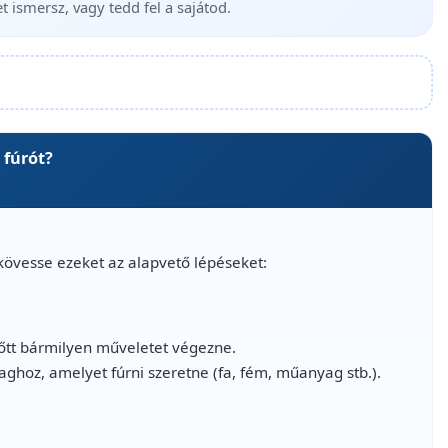
t ismersz, vagy tedd fel a sajátod.
 fúrót?
övesse ezeket az alapvető lépéseket:
lőtt bármilyen műveletet végezne.
aghoz, amelyet fúrni szeretne (fa, fém, műanyag stb.).