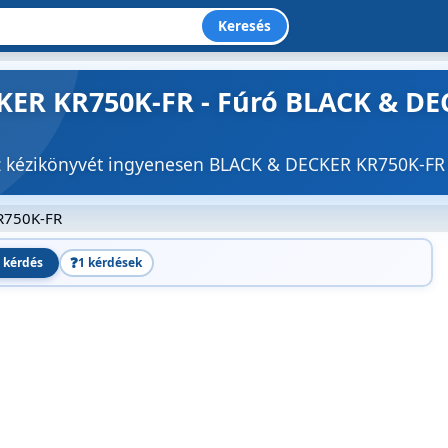
Keresés
ER KR750K-FR - Fúró BLACK & DEC
öz kézikönyvét ingyenesen BLACK & DECKER KR750K-
R750K-FR
❓
 kérdés
1 kérdések