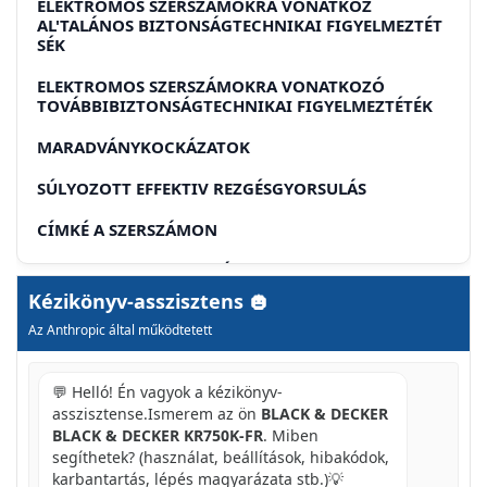
ELEKTROMOS SZERSZÁMOKRA VONATKOŹ
AL'TALÁNOS BIZTONSÁGTECHNIKAI FIGYELMEZTÉT
SÉK
ELEKTROMOS SZERSZÁMOKRA VONATKOZÓ
TOVÁBBIBIZTONSÁGTECHNIKAI FIGYELMEZTÉTÉK
MARADVÁNYKOCKÁZATOK
SÚLYOZOTT EFFEKTIV REZGÉSGYORSULÁS
CÍMKÉ A SZERSZÁMON
ELEKTROMOS BIZTONSÁG
Kézikönyv-asszisztens
RÉSZEGYSÉGEK
Az Anthropic által működtetett
BÁBRA
💬 Helló! Én vagyok a kézikönyv-
ÖSSZESZERELÉS
asszisztense.Ismerem az ön
BLACK & DECKER
AZ OLDALFOGANTYU ÉS A MÉLYSÉGÜTKÖZŐ
BLACK & DECKER KR750K-FR
. Miben
FELSZERELÉSE (A ÉS E ÁBRA)
segíthetek? (használat, beállítások, hibakódok,
karbantartás, lépés magyarázata stb.)💡