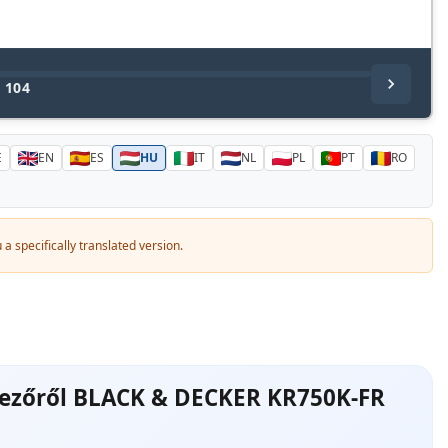
/
104
E
EN
ES
HU
IT
NL
PL
PT
RO
a specifically translated version.
kezőről BLACK & DECKER KR750K-FR