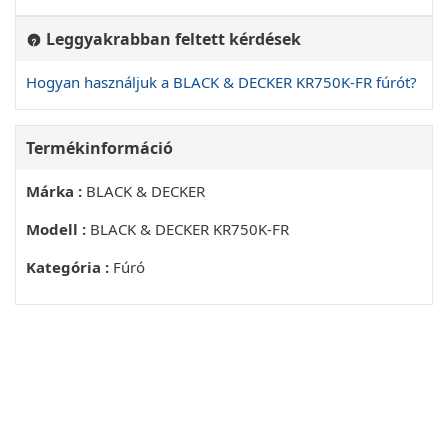
SÚLYOZOTT EFFEKTIV REZGÉSGYORSULAS
Leggyakrabban feltett kérdések
ÖSSZERTEKE
Hogyan használjuk a BLACK & DECKER KR750K-FR fúrót?
CE MEGFELELOSÉGINYILATKOZAT
BLACK & DECKER JOTÁLLÁSI JEGY ES JOTÁLLÁSI
FELTÉTELEK
Termékinformáció
A TERMEK IPARSZERU HASZNALATRA NEM
Márka :
BLACK & DECKER
ALKALMAS
Modell :
BLACK & DECKER KR750K-FR
USO PREVISTO
Kategória :
Fúró