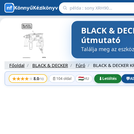
KönnyűKézikönyv
BLACK & DECK
útmutató
Találja meg az eszk
Főoldal
BLACK & DECKER
Fúró
BLACK & DECKER K
★
★
★
★
★
📄
⬇
💬
8.0
104 oldal
HU
Letöltés
AI
/10