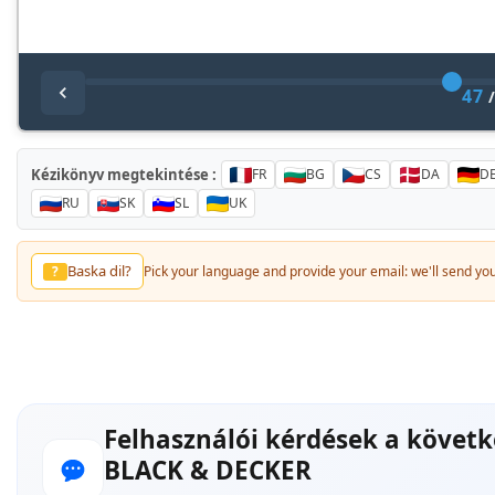
47
Kézikönyv megtekintése :
FR
BG
CS
DA
D
RU
SK
SL
UK
Baska dil?
?
Pick your language and provide your email: we'll send you 
Felhasználói kérdések a követ
BLACK & DECKER