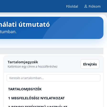
Főoldal
Fiókom
nálati útmutató
átumban.
Tartalomjegyzék
Elrejtés
Kattintson egy címre a hozzáféréshez
TARTALOMJEGYZÉK
1 MEGFELELŐSÉGI NYILATKOZAT
2 RENDELTETÉSSZERŰ HASZNÁLAT