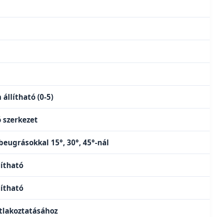
 állítható (0-5)
 szerkezet
 beugrásokkal 15°, 30°, 45°-nál
lítható
lítható
atlakoztatásához