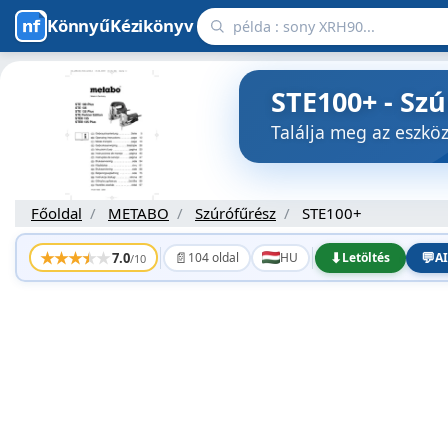
KönnyűKézikönyv
STE100+ - Sz
Találja meg az eszk
Főoldal
METABO
Szúrófűrész
STE100+
★
★
★
★
★
📄
⬇
💬
7.0
104 oldal
HU
Letöltés
AI
/10