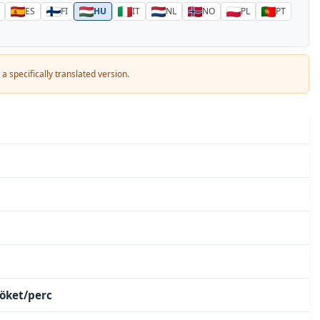
ES
FI
HU
IT
NL
NO
PL
PT
a specifically translated version.
löket/perc