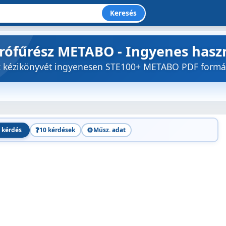
Keresés
úrófűrész METABO - Ingyenes hasz
öz kézikönyvét ingyenesen STE100+ METABO PDF form
❓
⚙️
 kérdés
10 kérdések
Műsz. adat