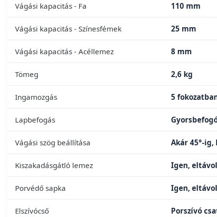
Vágási kapacitás - Fa
110 mm
Vágási kapacitás - Színesfémek
25 mm
Vágási kapacitás - Acéllemez
8 mm
Tömeg
2,6 kg
Ingamozgás
5 fokozatban
Lapbefogás
Gyorsbefogó
Vágási szög beállítása
Akár 45°-ig,
Kiszakadásgátló lemez
Igen, eltávo
Porvédő sapka
Igen, eltávo
Elszívócső
Porszívó cs