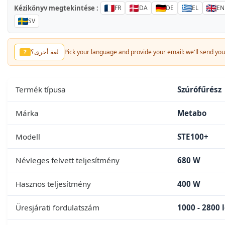
Kézikönyv megtekintése :
FR
DA
DE
EL
EN
SV
Baska dil?
?
Pick your language and provide your email: we'll send you 
Termék típusa
Szúrófűrész
Márka
Metabo
Modell
STE100+
Névleges felvett teljesítmény
680 W
Hasznos teljesítmény
400 W
Üresjárati fordulatszám
1000 - 2800 