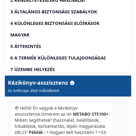
3 ÁLTALÁNOS BIZTONSÁGI SZABÁLYOK
4 KÜLÖNLEGES BIZTONSÁGI ELŐÍRÁSOK
MAGYAR
5 ÁTTEKINTÉS
6 A TERMÉK KÜLÖNLEGES TULAJDONSÁGAI
7 ÜZEMBE HELYEZÉS
LYUKFÜRÉSZ-LAP BEHELYEZÉSE
Kézikönyv-asszisztens
Az Anthropic által működtetett
8 HASZNÁLAT
STE 100 PLUS, STE 135, STE 135 PLUS, STE PARTNER
💬 Helló! Én vagyok a kézikönyv-
EDITION
asszisztense.Ismerem az ön
METABO STE100+
.
Miben segíthetek? (használat, beállítások,
BEKAPCSOLÁS
hibakódok, karbantartás, lépés magyarázata
KIKAPCSOLÁS
stb.)💡
Példák :
• Hogyan kell használni ? • E3