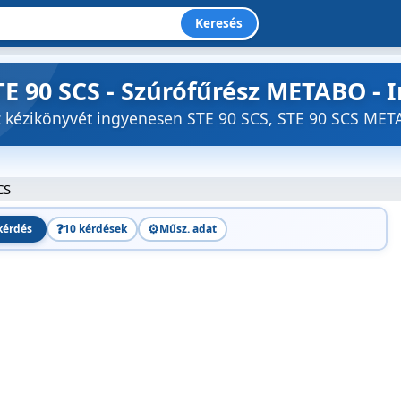
Keresés
STE 90 SCS - Szúrófűrész METABO -
öz kézikönyvét ingyenesen STE 90 SCS, STE 90 SCS M
CS
❓
⚙️
kérdés
10 kérdések
Műsz. adat