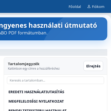
Főoldal
Fiókom
 Ingyenes használati útmutató
ETABO PDF formátumban.
Tartalomjegyzék
Elrejtés
Kattintson egy címre a hozzáféréshez
EREDETI HASZNÁLATIUTASÍTÁS
MEGFELELOSÉGI NYILATKOZAT
RENDELTETESSZERU HASZNALAT