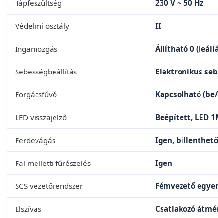
Tápfeszültség
230 V ~ 50 Hz
Védelmi osztály
II
Ingamozgás
Állítható 0 (leáll
Sebességbeállítás
Elektronikus seb
Forgácsfúvó
Kapcsolható (be/
LED visszajelző
Beépített, LED 1
Ferdevágás
Igen, billenthet
Fal melletti fűrészelés
Igen
SCS vezetőrendszer
Fémvezető egye
Elszívás
Csatlakozó átm