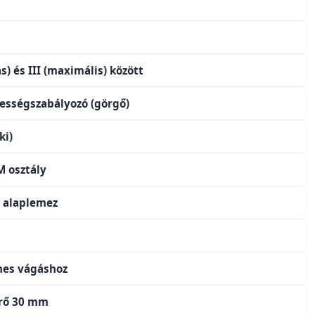
ás) és III (maximális) között
ességszabályozó (görgő)
ki)
M osztály
ő alaplemez
nes vágáshoz
érő 30 mm