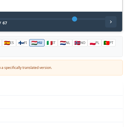
/
67
ES
FI
HU
IT
NL
NO
PL
PT
a specifically translated version.