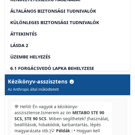
ÁLTALÁNOS BIZTONSÁGI TUDNIVALÓK
KÜLÖNLEGES BIZTONSÁGI TUDNIVALÓK
ÁTTEKINTÉS
LÁSDA 2
ÜZEMBE HELYEZÉS
6.1 FORGÁCSVEDÓ LAPKA BEHELYZESE
6.2 FÚRÉSZÉLÉS AZ EGYENES VONALÚ
Kézikönyv-asszisztens
VÁGÁSTBIZTOSÍTÓ STRAIGHT CUT SYSTEM
Az Anthropic által működtetett
(SCS)SEGITSÉGÉVEL
A GEZETÖELEM KIVETELE
💬 Helló! Én vagyok a kézikönyv-
asszisztense.Ismerem az ön
METABO STE 90
A GEZETŐELEM HASZNÁLATA
SCS, STE 90 SCS
. Miben segíthetek? (használat,
6.3 A FUROSZLAP BEALLITASA
beállítások, hibakódok, karbantartás, lépés
magyarázata stb.)💡
Példák :
• Hogyan kell