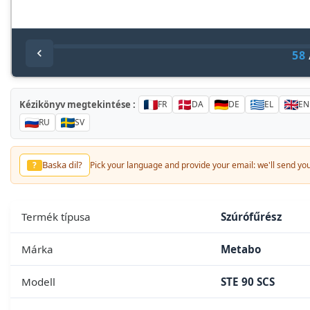
58
Kézikönyv megtekintése :
FR
DA
DE
EL
EN
RU
SV
Baska dil?
?
Pick your language and provide your email: we'll send you 
Termék típusa
Szúrófűrész
Márka
Metabo
Modell
STE 90 SCS