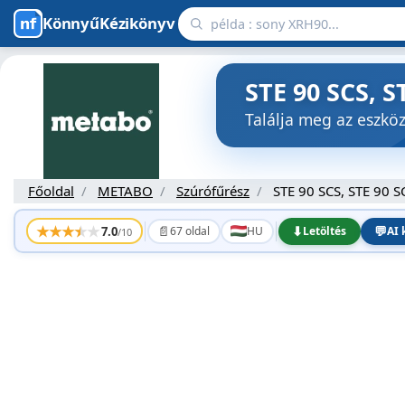
KönnyűKézikönyv
STE 90 SCS, 
Találja meg az eszk
Főoldal
METABO
Szúrófűrész
STE 90 SCS, STE 90 S
★
★
★
★
★
📄
⬇
💬
7.0
67 oldal
HU
Letöltés
AI 
/10