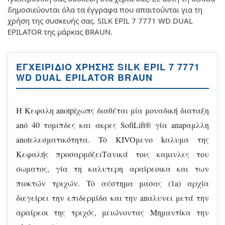
δημοσιεύονται όλα τα έγγραφα που απαιτούνται για τη
χρήση της συσκευής σας. SILK EPIL 7 7771 WD DUAL
EPILATOR της μάρκας BRAUN.
ΕΓΧΕΙΡΊΔΙΟ ΧΡΉΣΗΣ SILK EPIL 7 7771
WD DUAL EPILATOR BRAUN
H Kεφαλη anotpiχωπς διαθέται μία μοναδική διαταξη
anó 40 τομιπδες και ακρες SoftLift® γία anapαμλλη
anotελεσματικότητα. Tó KIVOμενo kαλυμα της
Κεφαλής προσαρμόζειΤανικά τοις καμινλες του
σωματος, γία τη καλυτερη αραίρεοικα και των
πιοκτών τριχών. Tó αύστημα μασας (1a) αρχία
διεγείρει την επιδερμίδα και την anαλυνει μετά την
αραίρεοι της τριχός, μειώνοντας Μημαντίκα την