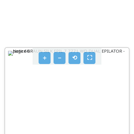
KAΘAIPΑΜΟΣ ΚΑΤΩ ΑΠΌ ΤΡΕΧΟΎΜΕΝΟΝΕΡΟ
B XPNOTNKEPAHCEUPIOATOC
EUPIA
ANIOUPYIA NPIPAPMUATOV
KOIPIO TRIXWV NPIV TVN AOTPIXWN
＋
－
⟲
⛶
KAΘAIPOUOC TS ΚΕΡΑΛNS EUPIOAATOC
KABAPIAOΜOΕ ΜE TO BOUPTOAKI
KAΘΑΡΙΑΜΟΣ ΜΕΝΕΡΌ
Δ IATNPOVTACNV KEPALN EUPIAUATOC OTNV
KALUTEPN KAROTAAN
PIS VA AVTIKATAOTNOETE TA EUPIOTKA MEPN TNS
OUOKENU
ΣΗΜΕΊΩΗ ΓΙΑ ΗΝ ΠΡΟΣΤΑΣΊΑ ΤΟΥ ΠΕΡΒΑΛΛΟΝΤΌΣ