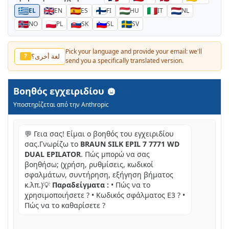
EL
EN
ES
FI
HU
IT
NL
NO
PL
SK
SL
SV
Pick your language and provide your email: we'll
لغة أخرى؟
?
send you a specifically translated version.
Βοηθός εγχειριδίου
Υποστηρίζεται από την Anthropic
💬 Γεια σας! Είμαι ο βοηθός του εγχειριδίου
σας.Γνωρίζω το
BRAUN SILK EPIL 7 7771 WD
DUAL EPILATOR
. Πώς μπορώ να σας
βοηθήσω; (χρήση, ρυθμίσεις, κωδικοί
σφαλμάτων, συντήρηση, εξήγηση βήματος
κ.λπ.)💡
Παραδείγματα :
• Πώς να το
χρησιμοποιήσετε ? • Κωδικός σφάλματος E3 ? •
Πώς να το καθαρίσετε ?