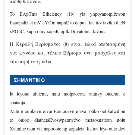
αἰσθησι πόνου.
To EApTma Efficiency (1b) yia ynpoyanotpiixwon
Eaaopaliz et mV eYiOn napnE to depua, kai tnv iavikn thcN
xPOnC, xapn otnv xapaKtnpIkiDuvatotnta kivons.
H Kεραλή Ευρίσματος (8) εἰναι ἐδικά oxεδιασμένη
για φγνόρο και τέλειο Εύρισμα οτις μαοχάλες και
τὴν ραμή του μικίνι.
ΣΗΜΑΝΤΙΚΌ
Ia loyouc uivicnu, mnu moipaocote autnvy oukeun e
aaataoja.
Autn n ouokevn eivai Eoiuouevn e eva 18ikó oet kalwdiou
to onioo diathetaEvoswpatuwévo metaoxnatiotn nolu
Xaunlnc taon yia nepooote np aopaleia. fia tov loyo auto dev