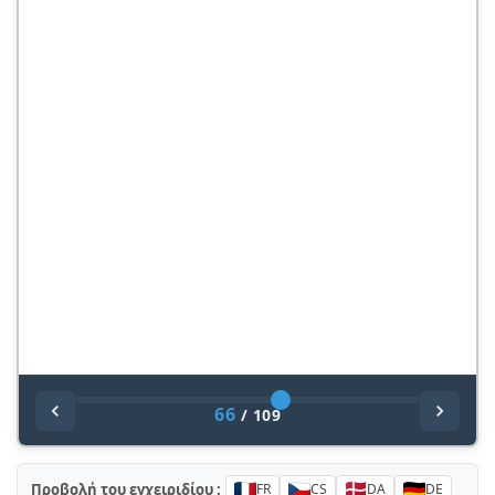
66
/
109
Προβολή του εγχειριδίου :
FR
CS
DA
DE