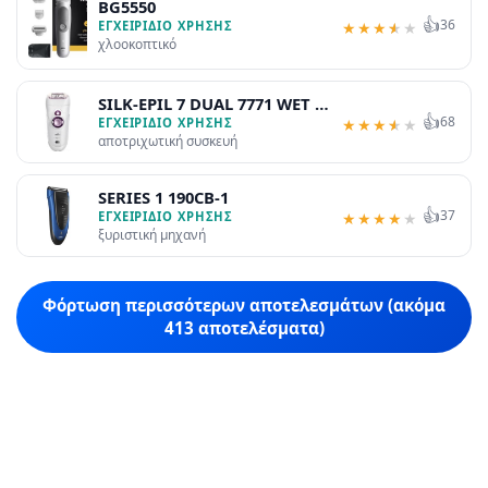
BG5550
👍
36
ΕΓΧΕΙΡΊΔΙΟ ΧΡΉΣΗΣ
★
★
★
★
★
χλοοκοπτικό
SILK-EPIL 7 DUAL 7771 WET &
👍
68
DRY
ΕΓΧΕΙΡΊΔΙΟ ΧΡΉΣΗΣ
★
★
★
★
★
αποτριχωτική συσκευή
SERIES 1 190CB-1
👍
37
ΕΓΧΕΙΡΊΔΙΟ ΧΡΉΣΗΣ
★
★
★
★
★
ξυριστική μηχανή
Φόρτωση περισσότερων αποτελεσμάτων (ακόμα
413 αποτελέσματα)