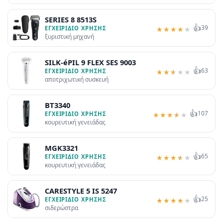
SERIES 8 8513S
👍
39
ΕΓΧΕΙΡΊΔΙΟ ΧΡΉΣΗΣ
★
★
★
★
★
ξυριστική μηχανή
SILK-éPIL 9 FLEX SES 9003
👍
63
ΕΓΧΕΙΡΊΔΙΟ ΧΡΉΣΗΣ
★
★
★
★
★
αποτριχωτική συσκευή
BT3340
👍
107
ΕΓΧΕΙΡΊΔΙΟ ΧΡΉΣΗΣ
★
★
★
★
★
κουρευτική γενειάδας
MGK3321
👍
65
ΕΓΧΕΙΡΊΔΙΟ ΧΡΉΣΗΣ
★
★
★
★
★
κουρευτική γενειάδας
CARESTYLE 5 IS 5247
👍
25
ΕΓΧΕΙΡΊΔΙΟ ΧΡΉΣΗΣ
★
★
★
★
★
σιδερώστρα