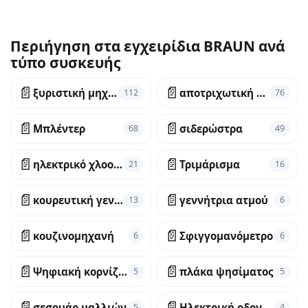
Περιήγηση στα εγχειρίδια BRAUN ανά
τύπο συσκευής
📄
📄
ξυριστική μηχανή
αποτριχωτική συσκευή
112
76
📄
📄
Μπλέντερ
σιδερώστρα
68
49
📄
📄
ηλεκτρικό χλοοκοπτικό
Τριμάρισμα
21
16
📄
📄
κουρευτική γενειάδας
γεννήτρια ατμού
13
6
📄
📄
κουζινομηχανή
Σφιγγομανόμετρο
6
6
📄
📄
Ψηφιακή κορνίζα φωτογραφιών
πλάκα ψησίματος
5
5
📄
📄
σεσουάρ μαλλιών
Ηλεκτρική οδοντόβουρτσα
5
4