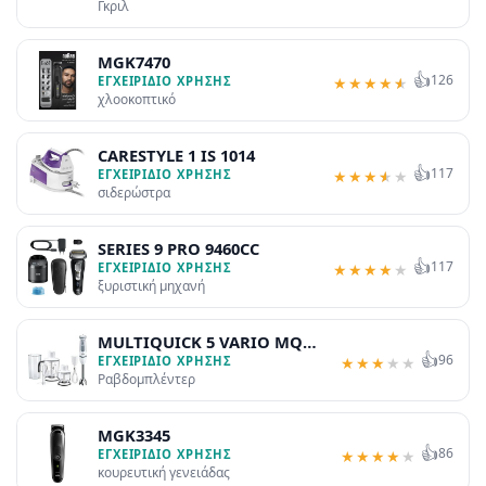
Γκριλ
MGK7470
👍
126
ΕΓΧΕΙΡΊΔΙΟ ΧΡΉΣΗΣ
★
★
★
★
★
χλοοκοπτικό
CARESTYLE 1 IS 1014
👍
117
ΕΓΧΕΙΡΊΔΙΟ ΧΡΉΣΗΣ
★
★
★
★
★
σιδερώστρα
SERIES 9 PRO 9460CC
👍
117
ΕΓΧΕΙΡΊΔΙΟ ΧΡΉΣΗΣ
★
★
★
★
★
ξυριστική μηχανή
MULTIQUICK 5 VARIO MQ
👍
96
5245 WH
ΕΓΧΕΙΡΊΔΙΟ ΧΡΉΣΗΣ
★
★
★
★
★
Ραβδομπλέντερ
MGK3345
👍
86
ΕΓΧΕΙΡΊΔΙΟ ΧΡΉΣΗΣ
★
★
★
★
★
κουρευτική γενειάδας