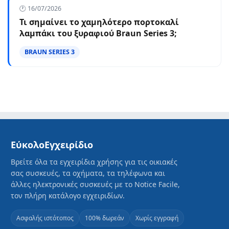
🕐 16/07/2026
Τι σημαίνει το χαμηλότερο πορτοκαλί
λαμπάκι του ξυραφιού Braun Series 3;
BRAUN SERIES 3
ΕύκολοΕγχειρίδιο
Βρείτε όλα τα εγχειρίδια χρήσης για τις οικιακές
σας συσκευές, τα οχήματα, τα τηλέφωνα και
άλλες ηλεκτρονικές συσκευές με το Notice Facile,
τον πλήρη κατάλογο εγχειριδίων.
Ασφαλής ιστότοπος
100% δωρεάν
Χωρίς εγγραφή