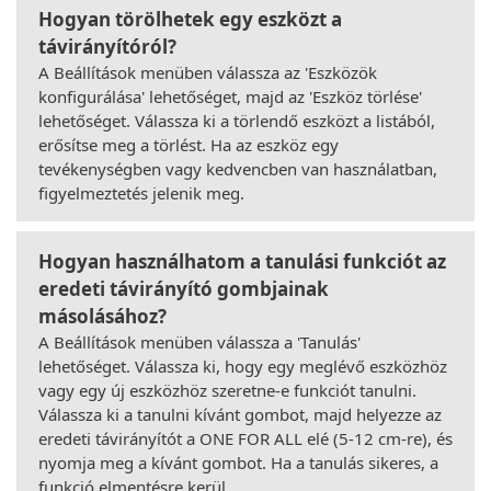
Hogyan törölhetek egy eszközt a
távirányítóról?
A Beállítások menüben válassza az 'Eszközök
konfigurálása' lehetőséget, majd az 'Eszköz törlése'
lehetőséget. Válassza ki a törlendő eszközt a listából,
erősítse meg a törlést. Ha az eszköz egy
tevékenységben vagy kedvencben van használatban,
figyelmeztetés jelenik meg.
Hogyan használhatom a tanulási funkciót az
eredeti távirányító gombjainak
másolásához?
A Beállítások menüben válassza a 'Tanulás'
lehetőséget. Válassza ki, hogy egy meglévő eszközhöz
vagy egy új eszközhöz szeretne-e funkciót tanulni.
Válassza ki a tanulni kívánt gombot, majd helyezze az
eredeti távirányítót a ONE FOR ALL elé (5-12 cm-re), és
nyomja meg a kívánt gombot. Ha a tanulás sikeres, a
funkció elmentésre kerül.