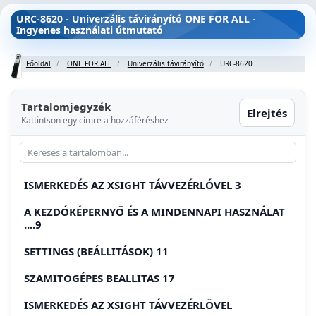
URC-8620 - Univerzális távirányító ONE FOR ALL -
Ingyenes használati útmutató
Főoldal
ONE FOR ALL
Univerzális távirányító
URC-8620
Tartalomjegyzék
Elrejtés
Kattintson egy címre a hozzáféréshez
ISMERKEDÉS AZ XSIGHT TÁVVEZÉRLÓVEL 3
A KEZDÓKÉPERNYŐ ÉS A MINDENNAPI HASZNÁLAT
....9
SETTINGS (BEÁLLITÁSOK) 11
SZAMITOGÉPES BEALLITAS 17
ISMERKEDÉS AZ XSIGHT TÁVVEZÉRLÖVEL