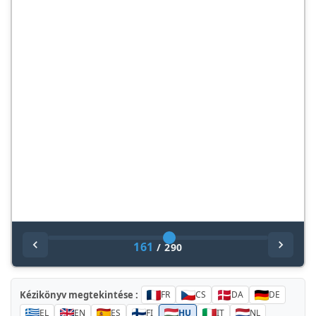
161
/
290
Kézikönyv megtekintése :
FR
CS
DA
DE
EL
EN
ES
FI
HU
IT
NL