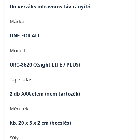
Univerzális infravörös távirányító
Márka
ONE FOR ALL
Modell
URC-8620 (Xsight LITE / PLUS)
Tápellátás
2 db AAA elem (nem tartozék)
Méretek
Kb. 20 x 5 x 2 cm (becslés)
Súly