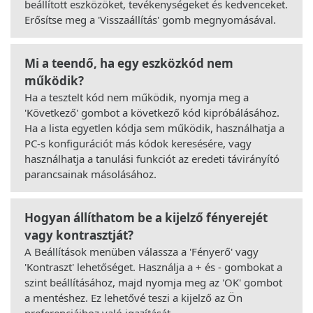
beállított eszközöket, tevékenységeket és kedvenceket.
Erősítse meg a 'Visszaállítás' gomb megnyomásával.
Mi a teendő, ha egy eszközkód nem
működik?
Ha a tesztelt kód nem működik, nyomja meg a
'Következő' gombot a következő kód kipróbálásához.
Ha a lista egyetlen kódja sem működik, használhatja a
PC-s konfigurációt más kódok keresésére, vagy
használhatja a tanulási funkciót az eredeti távirányító
parancsainak másolásához.
Hogyan állíthatom be a kijelző fényerejét
vagy kontrasztját?
A Beállítások menüben válassza a 'Fényerő' vagy
'Kontraszt' lehetőséget. Használja a + és - gombokat a
szint beállításához, majd nyomja meg az 'OK' gombot
a mentéshez. Ez lehetővé teszi a kijelző az Ön
preferenciáihoz való igazítását.