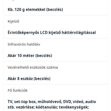
Kb. 120 g elemekkel (becslés)
Kijelző
Érintőképernyős LCD kijelző háttérvilágítással
Infravörös hatótáv
Akár 10 méter (becslés)
Vezérelhető eszközök száma
Akár 8 eszköz (becslés)
Fő funkciók
TV, set-top box, műholdvevő, DVD, videó, audio
stb. vezérlése; kódtanulás; tevékenységek;