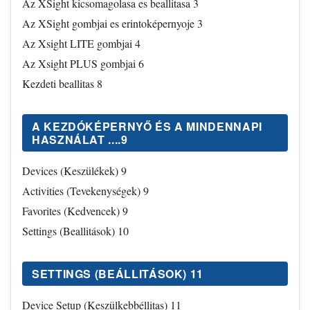
Az XSight kicsomagolasa es beallitasa 3
Az XSight gombjai es erintoképernyoje 3
Az Xsight LITE gombjai 4
Az Xsight PLUS gombjai 6
Kezdeti beallitas 8
A KEZDÓKÉPERNYŐ ÉS A MINDENNAPI
HASZNÁLAT ....9
Devices (Keszülékek) 9
Activities (Tevekenységek) 9
Favorites (Kedvencek) 9
Settings (Beallitások) 10
SETTINGS (BEÁLLITÁSOK) 11
Device Setup (Keszülkebbéllitas) 11