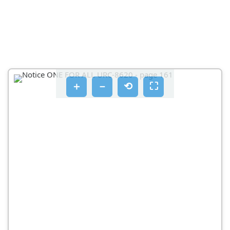
FAVORITES (KEDVENCEK)
DEVICES (KESZÜLÉKEK)
GUIDE (MUSORUJSAG GOMB)
MENU GOMB
＋
－
⟲
⛶
NAVIGÁLÓGOMBOK
INFO GOMB
EXIT (KILÉPÉS GOMB)
HANGERÓGOMBOK
CSATORNAGOMBOK
TELETEXT-GOMBOK
TOVÁBBITÓGOMBOK
SZAMGOMBOK:0-9