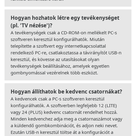
Hogyan hozhatok létre egy tevékenységet
(pl. 'TV nézése')?
A tevékenységek csak a CD-ROM-on mellékelt PC-s
szoftveren keresztül konfigurálhatók. Miután
telepítette a szoftvert egy internetkapcsolattal
rendelkező PC-re, csatlakoztassa a távirányítót USB-n
keresztül, és kövesse az utasításokat olyan
tevékenységek beállításához, amelyek egyetlen
gombnyomással vezérelnek több eszközt.
Hogyan állíthatok be kedvenc csatornákat?
A kedvencek csak a PC-s szoftveren keresztül
konfigurálhatók. A szoftverben legfeljebb 12 (LITE)
vagy 24 (PLUS) kedvenc csatornát rendelhet hozzá.
Minden kedvenchez adja meg a csatornaszámot vagy
a küldendő gombkombinációt, és adjon neki nevet.
Ezután USB-n keresztül töltse át a konfigurációt a