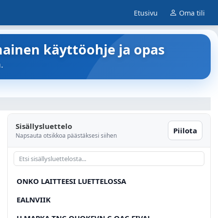
Etusivu
Oma tili
mainen käyttöohje ja opas
.
Sisällysluettelo
Piilota
Napsauta otsikkoa päästäksesi siihen
ONKO LAITTEESI LUETTELOSSA
EALNVIIK
H MAPKA TNC OUOKEVN C OAC EIVAL