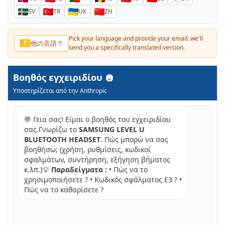
SV
TR
UK
ZH
Pick your language and provide your email: we'll
他の言語？
?
send you a specifically translated version.
Βοηθός εγχειριδίου
Υποστηρίζεται από την Anthropic
💬 Γεια σας! Είμαι ο βοηθός του εγχειριδίου
σας.Γνωρίζω το
SAMSUNG LEVEL U
BLUETOOTH HEADSET
. Πώς μπορώ να σας
βοηθήσω; (χρήση, ρυθμίσεις, κωδικοί
σφαλμάτων, συντήρηση, εξήγηση βήματος
κ.λπ.)💡
Παραδείγματα :
• Πώς να το
χρησιμοποιήσετε ? • Κωδικός σφάλματος E3 ? •
Πώς να το καθαρίσετε ?