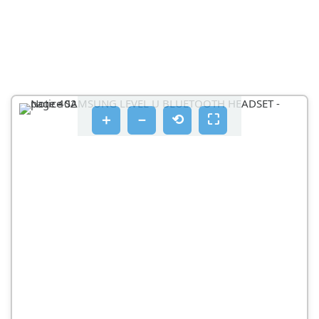
＋
－
⟲
⛶