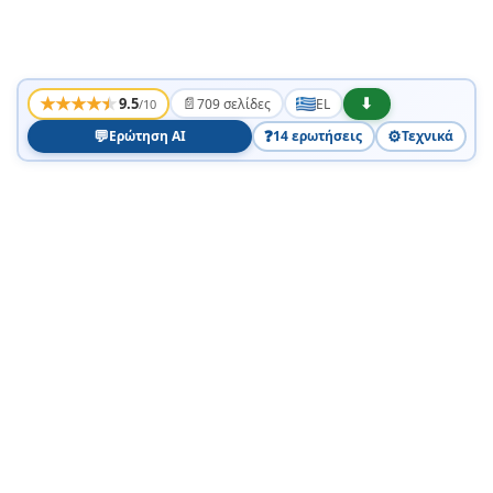
★
★
★
★
★
📄
⬇
9.5
709 σελίδες
EL
/10
💬
❓
⚙️
Ερώτηση AI
14 ερωτήσεις
Τεχνικά