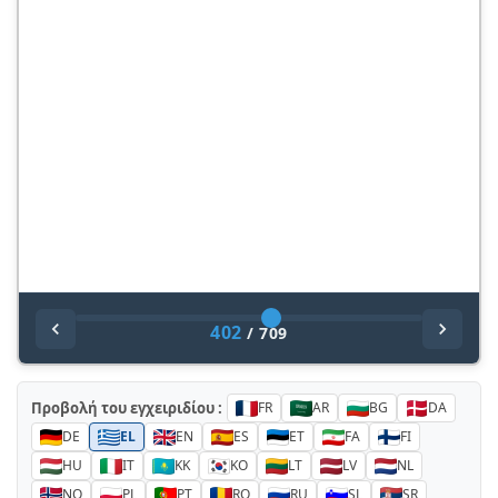
402
/
709
Προβολή του εγχειριδίου :
FR
AR
BG
DA
DE
EL
EN
ES
ET
FA
FI
HU
IT
KK
KO
LT
LV
NL
NO
PL
PT
RO
RU
SL
SR