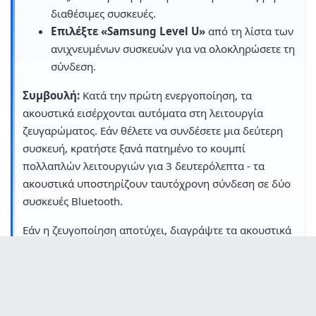
διαθέσιμες συσκευές.
Επιλέξτε «Samsung Level U»
από τη λίστα των
ανιχνευμένων συσκευών για να ολοκληρώσετε τη
σύνδεση.
Συμβουλή:
Κατά την πρώτη ενεργοποίηση, τα
ακουστικά εισέρχονται αυτόματα στη λειτουργία
ζευγαρώματος. Εάν θέλετε να συνδέσετε μια δεύτερη
συσκευή, κρατήστε ξανά πατημένο το κουμπί
πολλαπλών λειτουργιών για 3 δευτερόλεπτα - τα
ακουστικά υποστηρίζουν ταυτόχρονη σύνδεση σε δύο
συσκευές Bluetooth.
Εάν η ζευγοποίηση αποτύχει, διαγράψτε τα ακουστικά
από τη μνήμη Bluetooth της συσκευής σας και
επαναλάβετε τη διαδικασία. Βεβαιωθείτε ότι οι δύο
συσκευές βρίσκονται σε απόσταση μικρότερη από 10
μέτρα η μία από την άλλη.