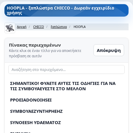
HOOPLA - ξαπλώστρα CHICCO - Δωρεάν εγχειρίδιο
χρήσης
Αρχική
CHICCO
ξαπλώστρα
HOOPLA
Πίνακας περιεχομένων
Απόκρυψη
Κάντε κλικ σε έναν τίτλο για να αποκτήσετε
πρόσβαση σε αυτόν
ΣHMANTIKO! ΦΥΑΕTE AYTEΣ TΙΣ OΔΗΓΙΕΣ ΓΙΑ NA
TΙΣ ΣΥΜΒΟΥΑΕΥΕΣΤΕ ΣΤΟ MEΛΛΟΝ
PPOEIADONOIHSEI
SYMBOYAEZYNTHPHEHZ
SYNOEESH YDAEMATOZ