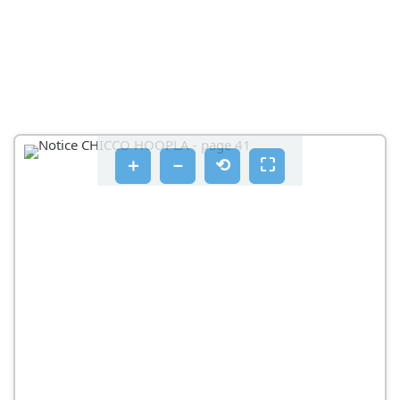
AΦAIPEESH ΣYESTHMATQN ΣYTKPATHSEH
EITYHSH
＋
－
⟲
⛶