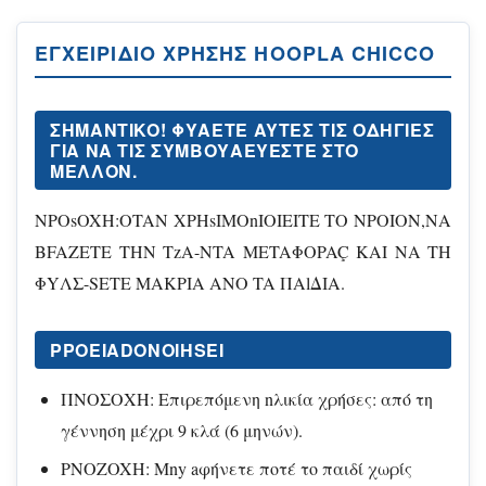
ΕΓΧΕΙΡΊΔΙΟ ΧΡΉΣΗΣ HOOPLA CHICCO
ΣHMANTIKO! ΦΥΑΕTE AYTEΣ TΙΣ OΔΗΓΙΕΣ
ΓΙΑ NA TΙΣ ΣΥΜΒΟΥΑΕΥΕΣΤΕ ΣΤΟ
MEΛΛΟΝ.
NPOsOXH:OTAN XPHsIMOnIOIEITE TO NPOION,NA
BFAZETE THN TzA-NTA METAΦOPAÇ KAI NA TH
ΦYΛΣ-SETE MAKPIA ANO TA ΠAlΔIA.
PPOEIADONOIHSEI
ΠΝΟΣΟΧΗ: Επιρεπόμενη nλικία χρήσες: από τη
γέννηση μέχρι 9 κλά (6 μηνών).
PNOZOXH: Mny aφήνετε ποτέ το παιδί χωρίς