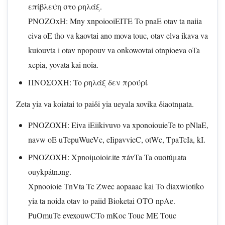
επίβλεψη στο ρηλάξ.
PNOZOxH: Mny xnpoiooiEITE To pnaE otav ta naiia
eiva oE tho va kaovtai ano mova touc, otav elva ikava va
kuiouvta i otav npopouv va onkowovtai otnpioeva oTa
xepia, yovata kai noia.
ΠΝΟΣΟΧΗ: To ρηλάξ δεν προύρί
Zeta yia va koiatai to paiδi yia ueyala xovika δiaotnμata.
PNOZOXH: Eiva iEiikivuvo va xponoiouieTe to pNlaE,
navw oE uTepuWueVc, eIipavvieC, otWc, TpaTcIa, kI.
PNOZOXH: Xpnoiμoioiεite πávTa Ta ouσtúμata
ouykpátnɔng.
Xpnooioie TnVta Tc Zwec aopaaac kai To diaxwiotiko
yia ta noida otav to paiid Bioketai OTO npAe.
PuOmuTe evexouwCTo mKoc Touc ME Touc