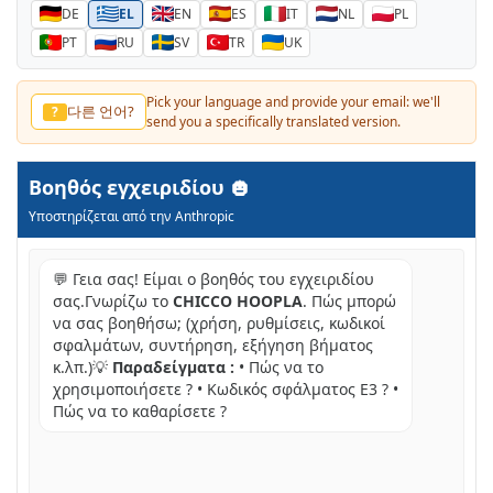
DE
EL
EN
ES
IT
NL
PL
PT
RU
SV
TR
UK
Pick your language and provide your email: we'll
다른 언어?
?
send you a specifically translated version.
Βοηθός εγχειριδίου
Υποστηρίζεται από την Anthropic
💬 Γεια σας! Είμαι ο βοηθός του εγχειριδίου
σας.Γνωρίζω το
CHICCO HOOPLA
. Πώς μπορώ
να σας βοηθήσω; (χρήση, ρυθμίσεις, κωδικοί
σφαλμάτων, συντήρηση, εξήγηση βήματος
κ.λπ.)💡
Παραδείγματα :
• Πώς να το
χρησιμοποιήσετε ? • Κωδικός σφάλματος E3 ? •
Πώς να το καθαρίσετε ?