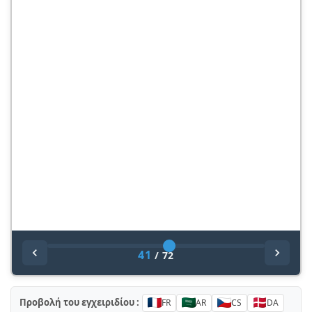
41
/
72
Προβολή του εγχειριδίου :
FR
AR
CS
DA