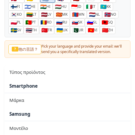
FI
HE
HI
HU
ID
IT
KK
KO
LT
LV
MK
MN
NL
NO
PL
PT
RO
RU
SK
SL
SQ
SV
TH
TR
UK
UR
VI
ZH
Pick your language and provide your email: we'll
他の言語？
?
send you a specifically translated version.
Τύπος προϊόντος
Smartphone
Μάρκα
Samsung
Μοντέλο