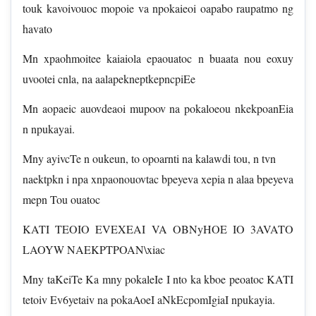
touk kavoivouoc mopoie va npokaieoi oapabo raupatmo ng
havato
Mn xpaohmoitee kaiaiola epaouatoc n buaata nou eoxuy
uvootei cnla, na aalapekneptkepncpiEe
Mn aopaeic auovdeaoi mupoov na pokaloeou nkekpoanEia
n npukayai.
Mny ayivcTe n oukeun, to opoarnti na kalawdi tou, n tvn
naektpkn i npa xnpaonouovtac bpeyeva xepia n alaa bpeyeva
mepn Tou ouatoc
KATI TEOIO EVEXEAI VA OBNyHOE IO 3AVATO
LAOYW NAEKPTPOAN\xiac
Mny taKeiTe Ka mny pokaleIe I nto ka kboe peoatoc KATI
tetoiv Ev6yetaiv na pokaAoeI aNkEcpomIgiaI npukayia.