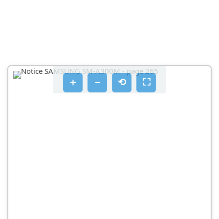
＋
－
⟲
⛶