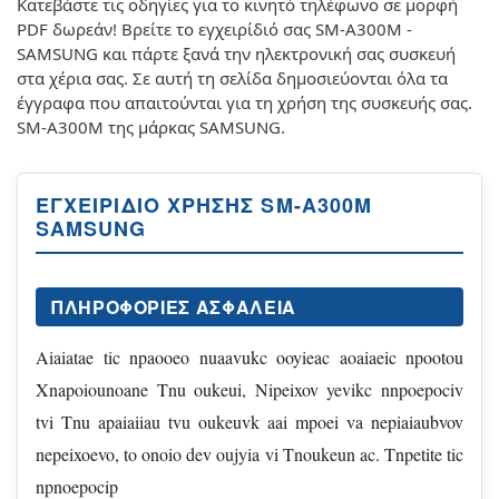
Κατεβάστε τις οδηγίες για το κινητό τηλέφωνο σε μορφή
PDF δωρεάν! Βρείτε το εγχειρίδιό σας SM-A300M -
SAMSUNG και πάρτε ξανά την ηλεκτρονική σας συσκευή
στα χέρια σας. Σε αυτή τη σελίδα δημοσιεύονται όλα τα
έγγραφα που απαιτούνται για τη χρήση της συσκευής σας.
SM-A300M της μάρκας SAMSUNG.
ΕΓΧΕΙΡΊΔΙΟ ΧΡΉΣΗΣ SM-A300M
SAMSUNG
ΠΛΗΡΟΦΟΡΊΕΣ ΑΣΦΑΛΕΊΑ
Aiaiatae tic npaooeo nuaavukc ooyieac aoaiaeic npootou
Xnapoiounoane Tnu oukeui, Nipeixov yevikc nnpoepociv
tvi Tnu apaiaiiau tvu oukeuvk aai mpoei va nepiaiaubvov
nepeixoevo, to onoio dev oujyia vi Tnoukeun ac. Tnpetite tic
npnoepocip