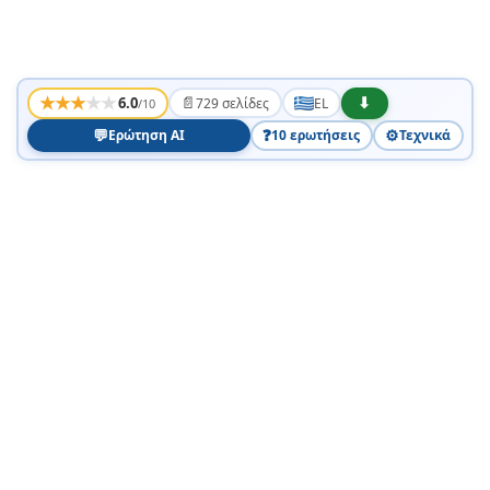
★
★
★
★
★
📄
⬇
6.0
729 σελίδες
EL
/10
💬
❓
⚙️
Ερώτηση AI
10 ερωτήσεις
Τεχνικά