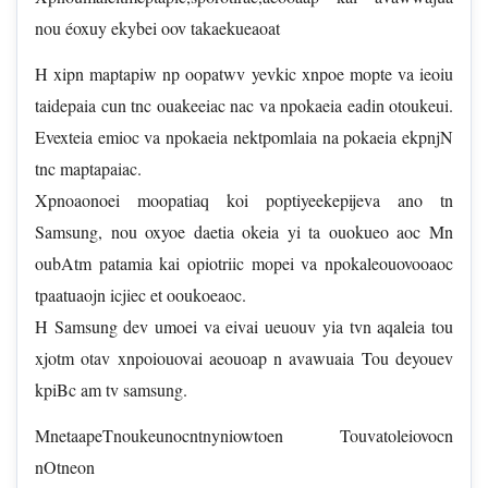
nou éoxuy ekybei oov takaekueaoat
H xipn maptapiw np oopatwv yevkic xnpoe mopte va ieoiu
taidepaia cun tnc ouakeeiac nac va npokaeia eadin otoukeui.
Evexteia emioc va npokaeia nektpomlaia na pokaeia ekpnjN
tnc maptapaiac.
Xpnoaonoei moopatiaq koi poptiyeekepijeva ano tn
Samsung, nou oxyoe daetia okeia yi ta ouokueo aoc Mn
oubAtm patamia kai opiotriic mopei va npokaleouovooaoc
tpaatuaojn icjiec et ooukoeaoc.
H Samsung dev umoei va eivai ueuouv yia tvn aqaleia tou
xjotm otav xnpoiouovai aeouoap n avawuaia Tou deyouev
kpiBc am tv samsung.
MnetaapeTnoukeunocntnyniowtoen Touvatoleiovocn
nOtneon