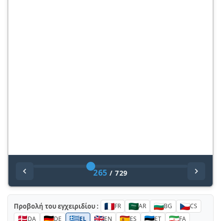
265
/
729
Προβολή του εγχειριδίου :
FR
AR
BG
CS
DA
DE
EL
EN
ES
ET
FA