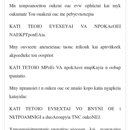
Mn xonpoanoeitou oukeui oac evw ophiictai kai myk
oakumate Tou ouakeui oac me pebyevnoxepia
KATI TEOIO EVEXEYAI VA NPOKAeOEI
NAEKPTponEAia.
Mny ouvseete aneueieiaac taouc teikouk kai apnvitkoek
akpoedteke tou oospriot
KATI TETOIO MPoEi VA npokAeoi mupKayia n oobap
tpauiatio.
Mny npnauoiei t n oukeu oac oe unaiio kopo katia ngapkeia
katayidac
KATI TETOIO EVSEXTAI VO BNYNI OE i
NkTPOAMNIGI a duoAeoupyia TNC oukoNEJ.
Xpnoumaieitmeptapic,sporotirac,aéooaap kai avawwajua