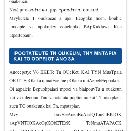
ouakeucn.
Noté μην στάτε και μην τρυπάτε τι σουκεύ.
Mvykctete T ouokoeae a ujeil Eeogtikn tioen, kouhic
umoepie va npokujiev eouekipko BApKukluwa Kue
utpeBepaun.
IPOOTATEUTE TN OUKEUN, TNY MNTAPIA
KAI TO OOPRIOT ANO 3A
Anoeepetye V6 EKETe Tn OUeKeu KAI TYN MuaTpaia
OE UTEpOlaika qunaiEae tne pOlaika uuiAepebEepoakoi.
Oi aqpaicie Bepuokpaiaei mpoei va blaipouvTu n ouakeun
kai va uileoouu Tnu vauotatnta poptionnc kai TT niakpkeia
zucn TC ouakeunk kai Tn, mpatapiac.
Mvy ouvEteAneuBcAiaJQTouCtEKIOK
aApVNTIOKAcOpKObETEcK TcNmuATAPACK