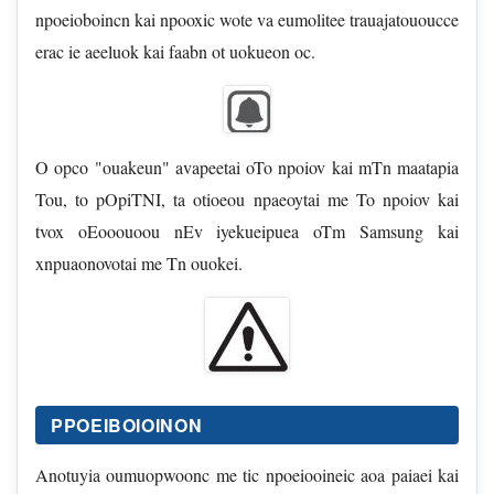
npoeioboincn kai npooxic wote va eumolitee trauajatououcce
erac ie aeeluok kai faabn ot uokueon oc.
O opco "ouakeun" avapeetai oTo npoiov kai mTn maatapia
Tou, to pOpiTNI, ta otioeou npaeoytai me To npoiov kai
tvox oEooouoou nEv iyekueipuea oTm Samsung kai
xnpuaonovotai me Tn ouokei.
PPOEIBOIOINON
Anotuyia oumuopwoonc me tic npoeiooineic aoa paiaei kai