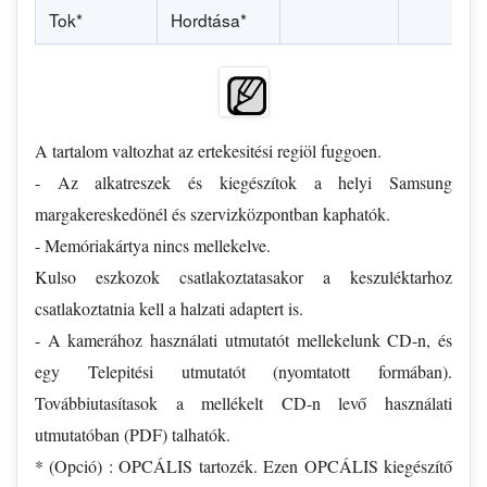
Tok*
Hordtása*
A tartalom valtozhat az ertekesitési regiöl fuggoen.
- Az alkatreszek és kiegészítok a helyi Samsung
margakereskedönél és szervizközpontban kaphatók.
- Memóriakártya nincs mellekelve.
Kulso eszkozok csatlakoztatasakor a keszuléktarhoz
csatlakoztatnia kell a halzati adaptert is.
- A kamerához használati utmutatót mellekelunk CD-n, és
egy Telepitési utmutatót (nyomtatott formában).
Továbbiutasítasok a mellékelt CD-n levő használati
utmutatóban (PDF) talhatók.
* (Opció) : OPCÁLIS tartozék. Ezen OPCÁLIS kiegészítő