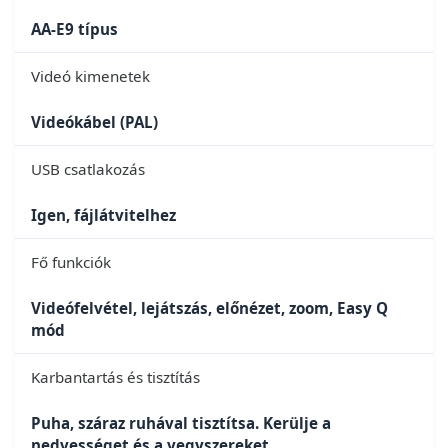
AA-E9 típus
Videó kimenetek
Videókábel (PAL)
USB csatlakozás
Igen, fájlátvitelhez
Fő funkciók
Videófelvétel, lejátszás, előnézet, zoom, Easy Q
mód
Karbantartás és tisztítás
Puha, száraz ruhával tisztítsa. Kerülje a
nedvességet és a vegyszereket.