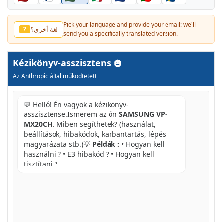
Pick your language and provide your email: we'll
لغة أخرى؟
?
send you a specifically translated version.
Kézikönyv-asszisztens
Az Anthropic által működtetett
💬 Helló! Én vagyok a kézikönyv-
asszisztense.Ismerem az ön
SAMSUNG VP-
MX20CH
. Miben segíthetek? (használat,
beállítások, hibakódok, karbantartás, lépés
magyarázata stb.)💡
Példák :
• Hogyan kell
használni ? • E3 hibakód ? • Hogyan kell
tisztítani ?