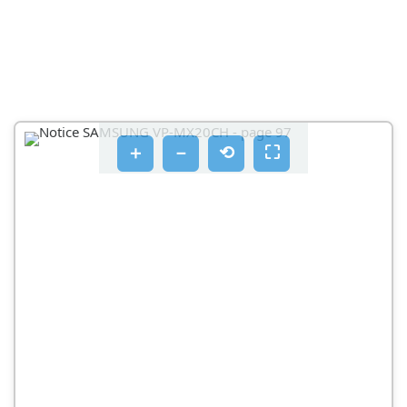
CSATLAKOZTATÁS SZÁMÍTÓGÉPHEZ
A CYBERLINK MEDIASHOW4 TELEPITÉSE
MIELOTT HOZZÁKEZDENE
AZ USB KABEL CSATLAKOZTATÁSA
＋
－
⟲
⛶
CSATLAKOZTATÁS EGYÉB ESZKÖZKÖZ
CSATLAKOZTATÁS TV-HEZ