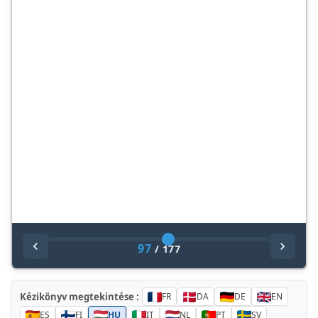
97
/
177
Kézikönyv megtekintése :
FR
DA
DE
EN
ES
FI
HU
IT
NL
PT
SV