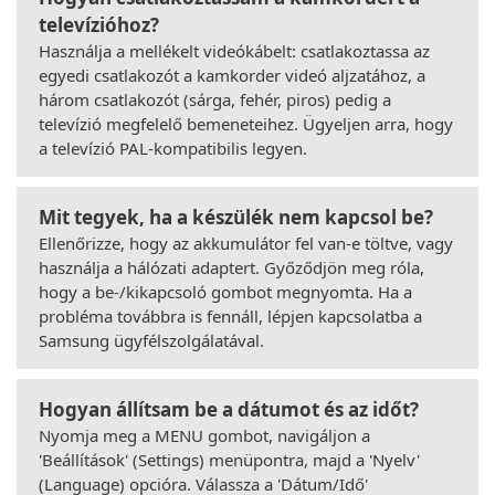
televízióhoz?
Használja a mellékelt videókábelt: csatlakoztassa az
egyedi csatlakozót a kamkorder videó aljzatához, a
három csatlakozót (sárga, fehér, piros) pedig a
televízió megfelelő bemeneteihez. Ügyeljen arra, hogy
a televízió PAL-kompatibilis legyen.
Mit tegyek, ha a készülék nem kapcsol be?
Ellenőrizze, hogy az akkumulátor fel van-e töltve, vagy
használja a hálózati adaptert. Győződjön meg róla,
hogy a be-/kikapcsoló gombot megnyomta. Ha a
probléma továbbra is fennáll, lépjen kapcsolatba a
Samsung ügyfélszolgálatával.
Hogyan állítsam be a dátumot és az időt?
Nyomja meg a MENU gombot, navigáljon a
'Beállítások' (Settings) menüpontra, majd a 'Nyelv'
(Language) opcióra. Válassza a 'Dátum/Idő'