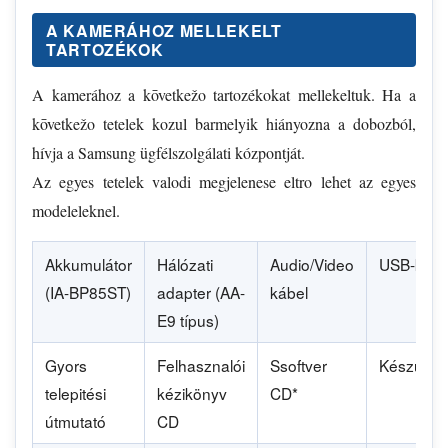
A KAMERÁHOZ MELLEKELT
TARTOZÉKOK
A kamerához a kōvetkežo tartozékokat mellekeltuk. Ha a
kōvetkežo tetelek kozul barmelyik hiányozna a dobozból,
hívja a Samsung ügfélszolgálati kózpontját.
Az egyes tetelek valodi megjelenese eltro lehet az egyes
modeleleknel.
Akkumulátor
Hálózati
Audio/Video
USB-kábe
(IA-BP85ST)
adapter (AA-
kábel
E9 típus)
Gyors
Felhasznalói
Ssoftver
Készülékt
telepitési
kézikönyv
CD*
útmutató
CD