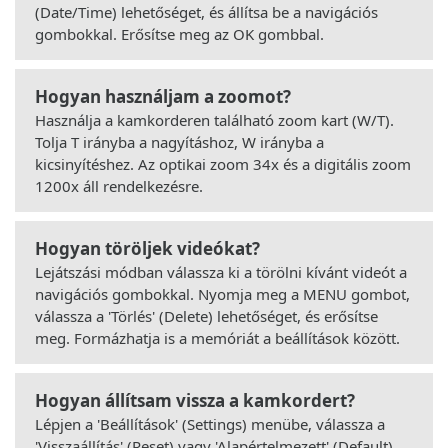
(Date/Time) lehetőséget, és állítsa be a navigációs
gombokkal. Erősítse meg az OK gombbal.
Hogyan használjam a zoomot?
Használja a kamkorderen található zoom kart (W/T).
Tolja T irányba a nagyításhoz, W irányba a
kicsinyítéshez. Az optikai zoom 34x és a digitális zoom
1200x áll rendelkezésre.
Hogyan töröljek videókat?
Lejátszási módban válassza ki a törölni kívánt videót a
navigációs gombokkal. Nyomja meg a MENU gombot,
válassza a 'Törlés' (Delete) lehetőséget, és erősítse
meg. Formázhatja is a memóriát a beállítások között.
Hogyan állítsam vissza a kamkordert?
Lépjen a 'Beállítások' (Settings) menübe, válassza a
'Visszaállítás' (Reset) vagy 'Alapértelmezett' (Default)