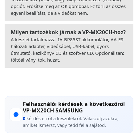
opciót. Erősítse meg az OK gombbal. Ez törli az összes
egyéni beállítást, de a videókat nem.
Milyen tartozékok járnak a VP-MX20CH-hoz?
A készlet tartalmazza: IA-BP85ST akkumulátor, AA-E9
hálózati adapter, videókábel, USB-kábel, gyors
útmutató, kézikönyv CD és szoftver CD. Opcionálisan:
töltőállvány, tok, huzat.
Felhasználói kérdések a következőről
VP-MX20CH SAMSUNG
0
kérdés erről a készülékről. Válaszolj azokra,
amiket ismersz, vagy tedd fel a sajátod.