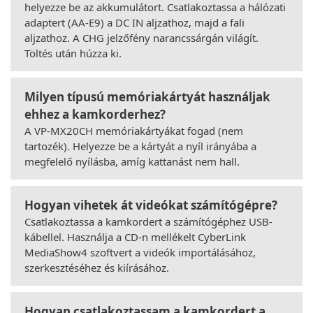
helyezze be az akkumulátort. Csatlakoztassa a hálózati
adaptert (AA-E9) a DC IN aljzathoz, majd a fali
aljzathoz. A CHG jelzőfény narancssárgán világít.
Töltés után húzza ki.
Milyen típusú memóriakártyát használjak
ehhez a kamkorderhez?
A VP-MX20CH memóriakártyákat fogad (nem
tartozék). Helyezze be a kártyát a nyíl irányába a
megfelelő nyílásba, amíg kattanást nem hall.
Hogyan vihetek át videókat számítógépre?
Csatlakoztassa a kamkordert a számítógéphez USB-
kábellel. Használja a CD-n mellékelt CyberLink
MediaShow4 szoftvert a videók importálásához,
szerkesztéséhez és kiírásához.
Hogyan csatlakoztassam a kamkordert a