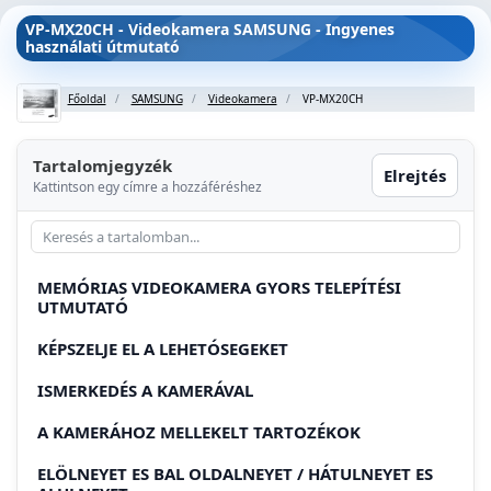
VP-MX20CH - Videokamera SAMSUNG - Ingyenes
használati útmutató
Főoldal
SAMSUNG
Videokamera
VP-MX20CH
Tartalomjegyzék
Elrejtés
Kattintson egy címre a hozzáféréshez
MEMÓRIAS VIDEOKAMERA GYORS TELEPÍTÉSI
UTMUTATÓ
KÉPSZELJE EL A LEHETÓSEGEKET
ISMERKEDÉS A KAMERÁVAL
A KAMERÁHOZ MELLEKELT TARTOZÉKOK
ELÖLNEYET ES BAL OLDALNEYET / HÁTULNEYET ES