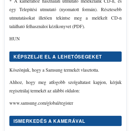
* A kamerához használati utmutató melékelänk CD-n, és
egy Telepitési utmutató (nyomatott formán). Résztesebb
utmutatásokat illetöen tekintse meg a melékelt CD-n
található felhasználoi kézikonyvet (PDF).
HUN
KÉPSZELJE EL A LEHETÓSEGEKET
Köszönjuk, hogy a Samsung termekét vlasztotta.
Ahhoz, hogy meg atfogobb szolgaltatast kapjon, kérjuk
regisztrálaj termekét az alábbi oldalon:
www.samsung.com/global/register
ISMERKEDÉS A KAMERÁVAL