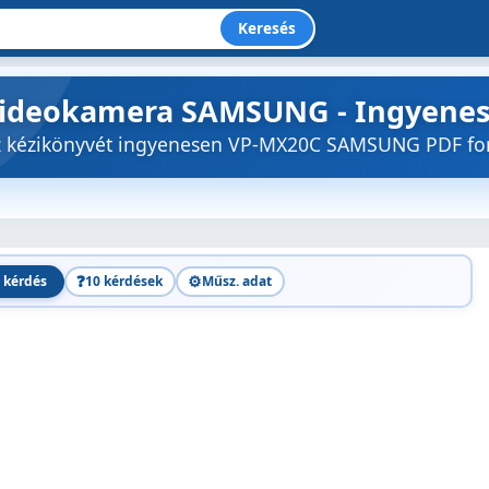
Keresés
Videokamera SAMSUNG - Ingyenes
öz kézikönyvét ingyenesen VP-MX20C SAMSUNG PDF f
❓
⚙️
 kérdés
10 kérdések
Műsz. adat