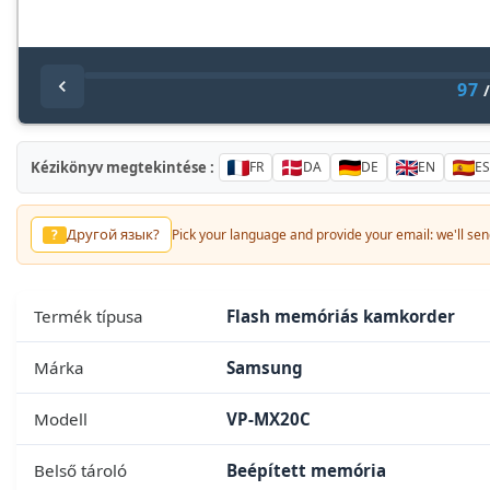
97
Kézikönyv megtekintése :
FR
DA
DE
EN
ES
Другой язык?
?
Pick your language and provide your email: we'll send
Termék típusa
Flash memóriás kamkorder
Márka
Samsung
Modell
VP-MX20C
Belső tároló
Beépített memória