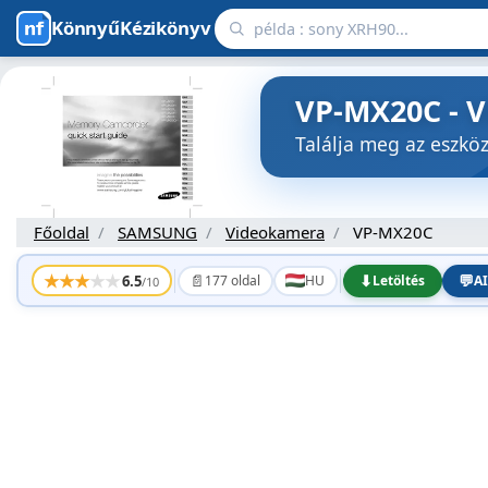
KönnyűKézikönyv
VP-MX20C - 
Találja meg az eszk
Főoldal
SAMSUNG
Videokamera
VP-MX20C
★
★
★
★
★
📄
⬇
💬
6.5
177 oldal
HU
Letöltés
AI
/10