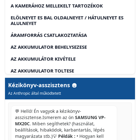
A KAMERÁHOZ MELLEKELT TARTOZÉKOK
ELÖLNEYET ES BAL OLDALNEYET / HÁTULNEYET ES
ALULNEYET
ÁRAMFORRÁS CSATLAKOZTATÁSA
AZ AKKUMULATOR BEHELYSEZESE
AZ AKKUMULÁTOR KIVÉTELE
AZ AKKUMULATOR TOLTESE
AZ ADATHORDOZ KIVÁLASZTÁS (CSAK VP-
Kézikönyv-asszisztens
MX20C/MX20CH)
Az Anthropic által működtetett
A MEMORIAKARTYA BEHELEYEZESE / KIVETELE
💬 Helló! Én vagyok a kézikönyv-
MEMÓRIAKÁRTYA BEHELYZESE
asszisztense.Ismerem az ön
SAMSUNG VP-
MEMÓRIAKÁRTHA KIVETELE
MX20C
. Miben segíthetek? (használat,
beállítások, hibakódok, karbantartás, lépés
VIDEÖK FELVÉTELE
magyarázata stb.)💡
Példák :
• Hogyan kell