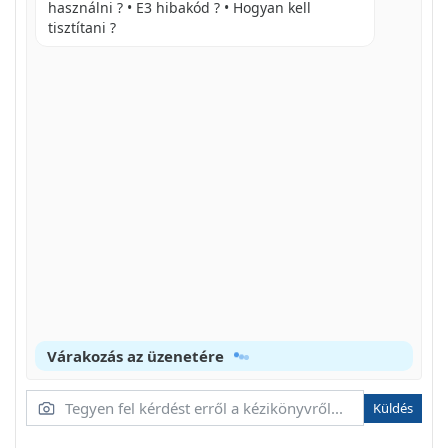
használni ? • E3 hibakód ? • Hogyan kell
LEJÁTSZÁS
tisztítani ?
VIDEÖK LEJÁTSZÁS A
CSATLAKOZTATÁS SZÁMÍTÓGÉPHEZ
A CYBERLINK MEDIASHOW4 TELEPITÉSE
MIELOTT HOZZÁKEZDENE
AZ USB KABEL CSATLAKOZTATÁSA
CSATLAKOZTATÁS EGYÉB ESZKÖZKÖZ
CSATLAKOZTATÁS TV-HEZ
Várakozás az üzenetére
Küldés