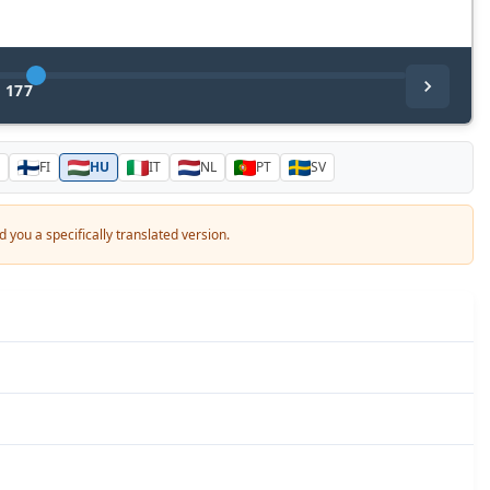
/
177
FI
HU
IT
NL
PT
SV
 you a specifically translated version.