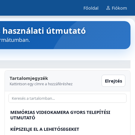
Főoldal
Fiókom
 használati útmutató
ormátumban.
Tartalomjegyzék
Elrejtés
Kattintson egy címre a hozzáféréshez
MEMÓRIAS VIDEOKAMERA GYORS TELEPÍTÉSI
UTMUTATÓ
KÉPSZELJE EL A LEHETÓSEGEKET