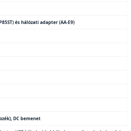
85ST) és hálózati adapter (AA-E9)
tozék), DC bemenet