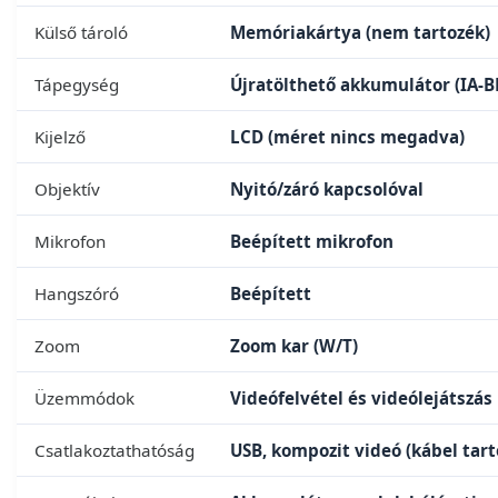
Külső tároló
Memóriakártya (nem tartozék)
Tápegység
Újratölthető akkumulátor (IA-BP
Kijelző
LCD (méret nincs megadva)
Objektív
Nyitó/záró kapcsolóval
Mikrofon
Beépített mikrofon
Hangszóró
Beépített
Zoom
Zoom kar (W/T)
Üzemmódok
Videófelvétel és videólejátszás
Csatlakoztathatóság
USB, kompozit videó (kábel tar