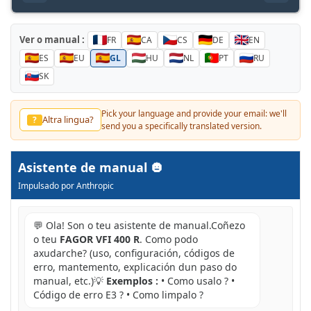
Ver o manual :
FR
CA
CS
DE
EN
ES
EU
GL
HU
NL
PT
RU
SK
Pick your language and provide your email: we'll
Altra lingua?
?
send you a specifically translated version.
Asistente de manual
Impulsado por Anthropic
💬 Ola! Son o teu asistente de manual.Coñezo
o teu
FAGOR VFI 400 R
. Como podo
axudarche? (uso, configuración, códigos de
erro, mantemento, explicación dun paso do
manual, etc.)💡
Exemplos :
• Como usalo ? •
Código de erro E3 ? • Como limpalo ?