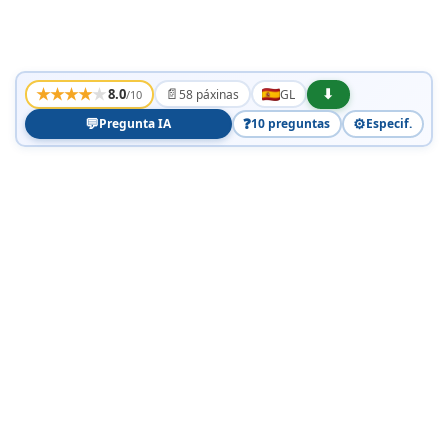
★
★
★
★
★
📄
⬇
8.0
58 páxinas
GL
/10
💬
❓
⚙️
Pregunta IA
10 preguntas
Especif.