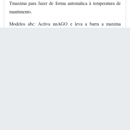
Tmaxima para fazer de forma automática à temperatura de
mantimento.
Modelos abc: Activa unAGO e leva a barra a maxima
potencia. Pulsa I || e aparece unha R no display doAGO
selecionado (2.9.1). Tes cinco segundos para seleccionalo
nivel desexado, recomendase que esta entre os niveis 3 e 6
(2.9.2).Tras cincosegundos, o quentamento rápido queda
validado e visualizarase R e a potencia de forma alternativa.
Alcanzada a temperatura maxima, desaparece R quendo a
potencia de mantimiento. OAGO seguirafúnconzo de forma
convenzional. Se desexas cancelar o quentamento rápido
pulsa a icona doAGO programado e selecciona unha nova
potencia.
Nos modelos con foco dobre ou foco fonte, xirando o mando
a esquadora, regulase unha parte do foco e xirando o mando