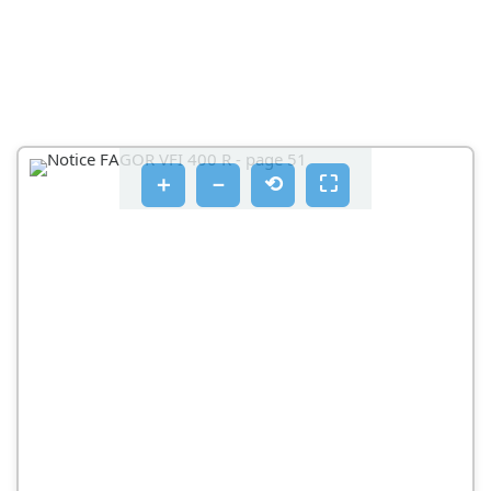
＋
－
⟲
⛶