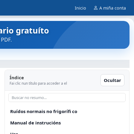
Inicio
A miña conta
rio gratuíto
 PDF.
Índice
Ocultar
Fai clic nun título para acceder a el
Ruídos normais no frigorífi co
Manual de instrucións
Uso