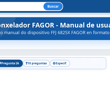
Buscar
Conxelador FAGOR - Manual de usua
 o manual do dispositivo FFJ 6825X FAGOR en formato

❓
⚙️
Pregunta IA
10 preguntas
Especif.