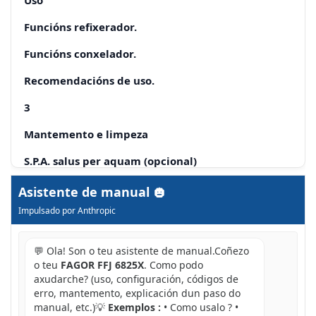
Funcións refixerador.
Funcións conxelador.
Recomendacións de uso.
3
Mantemento e limpeza
S.P.A. salus per aquam (opcional)
4
Asistente de manual
Impulsado por Anthropic
Diagnósticos
Frío insufi ciente no conxelador
💬 Ola! Son o teu asistente de manual.Coñezo
o teu
FAGOR FFJ 6825X
. Como podo
5
axudarche? (uso, configuración, códigos de
erro, mantemento, explicación dun paso do
Seguridade
manual, etc.)💡
Exemplos :
• Como usalo ? •