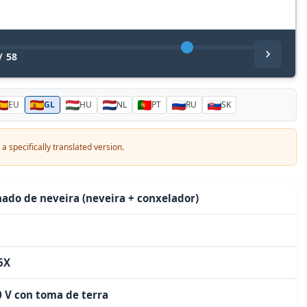
/
58
EU
GL
HU
NL
PT
RU
SK
a specifically translated version.
ado de neveira (neveira + conxelador)
5X
 V con toma de terra