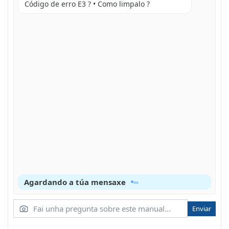
Medio ambiente
Código de erro E3 ? • Como limpalo ?
Este frigorífi co foi deseñado pensando na
conservación do medio ambiente.
Agardando a túa mensaxe
Enviar