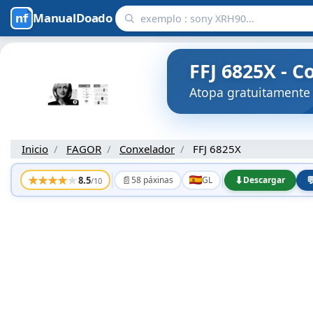
ManualDoado
FFJ 6825X - 
Atopa gratuitamente
Inicio
FAGOR
Conxelador
FFJ 6825X
★
★
★
★
★
📄
⬇

8.5
58 páxinas
GL
Descargar
/10