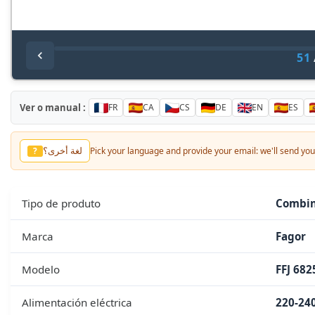
51
Ver o manual :
FR
CA
CS
DE
EN
ES
لغة أخرى؟
?
Pick your language and provide your email: we'll send you 
Tipo de produto
Combin
Marca
Fagor
Modelo
FFJ 682
Alimentación eléctrica
220-240