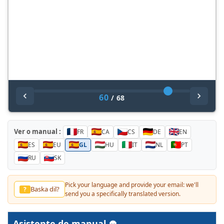
60
/
68
Ver o manual :
FR
CA
CS
DE
EN
ES
EU
GL
HU
IT
NL
PT
RU
SK
Pick your language and provide your email: we'll
Baska dil?
?
send you a specifically translated version.
Asistente de manual