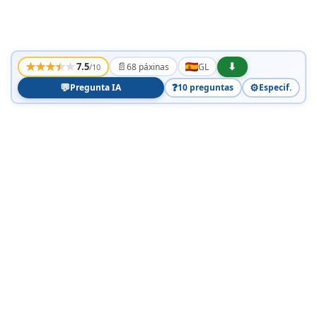
★
★
★
★
★
📄
⬇
7.5
68 páxinas
GL
/10
💬
❓
⚙️
Pregunta IA
10 preguntas
Especif.