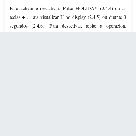
Para activar e desactivar: Pulsa HOLIDAY (2.4.4) ou as
teclas + , - ata visualizar H no display (2.4.5) ou duunte 3
segundos (2.4.6). Para desactivar, repite a operacion.
Alguins modelos permiten un apagado do recinto
refrixerador.
Pulsa ON-OFF (2.4.7), ou as teclas +, — (2.4.8) ou
T(2.4.9), ata que non se visualse ningún dixito.
2.5 FUNCIONES CONXELADOR.
Función arrefriamento rápido:Esta funciona activa o
conxelador, coa temperatura mais fría, durante 52 horas.
Recomendase activala 24 horas antes de introducir no
conxelador(unha grandecantidadede comida.