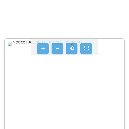
＋
－
⟲
⛶