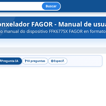
Buscar
onxelador FAGOR - Manual de usua
 o manual do dispositivo FFK6775X FAGOR en formato

❓
⚙️
Pregunta IA
10 preguntas
Especif.