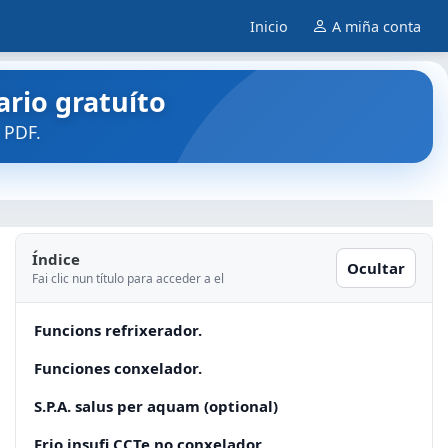
Inicio
A miña conta
rio gratuíto
 PDF.
Índice
Ocultar
Fai clic nun título para acceder a el
Funcions refrixerador.
Funciones conxelador.
S.P.A. salus per aquam (optional)
Frio insufi CCTe no conxelador