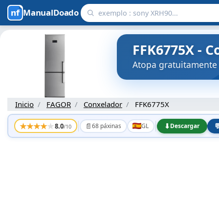
ManualDoado
FFK6775X - C
Atopa gratuitamente
Inicio
FAGOR
Conxelador
FFK6775X
★
★
★
★
★
📄
⬇

8.0
68 páxinas
GL
Descargar
/10