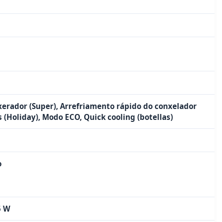
xerador (Super), Arrefriamento rápido do conxelador
 (Holiday), Modo ECO, Quick cooling (botellas)
o
5 W