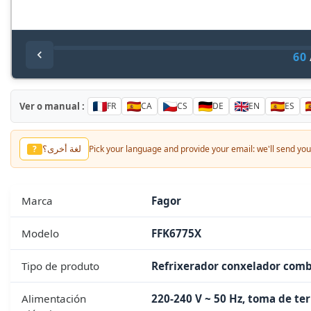
60
Ver o manual :
FR
CA
CS
DE
EN
ES
لغة أخرى؟
?
Pick your language and provide your email: we'll send you 
Marca
Fagor
Modelo
FFK6775X
Tipo de produto
Refrixerador conxelador com
Alimentación
220-240 V ~ 50 Hz, toma de ter