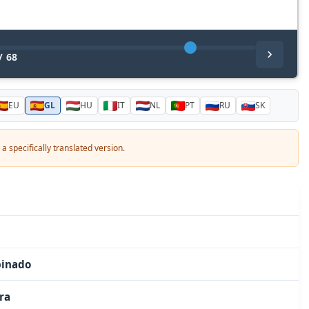
/
68
EU
GL
HU
IT
NL
PT
RU
SK
a specifically translated version.
binado
ra