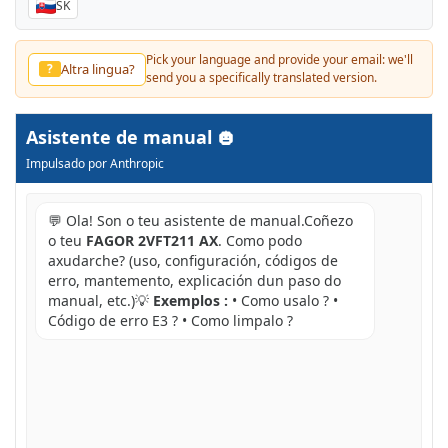
SK
Pick your language and provide your email: we'll
Altra lingua?
?
send you a specifically translated version.
Asistente de manual
Impulsado por Anthropic
💬 Ola! Son o teu asistente de manual.Coñezo
o teu
FAGOR 2VFT211 AX
. Como podo
axudarche? (uso, configuración, códigos de
erro, mantemento, explicación dun paso do
manual, etc.)💡
Exemplos :
• Como usalo ? •
Código de erro E3 ? • Como limpalo ?