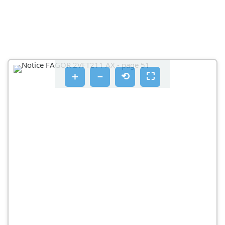
＋
－
⟲
⛶