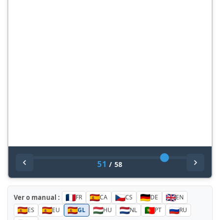
51
/
58
Ver o manual :
FR
CA
CS
DE
EN
ES
EU
GL
HU
NL
PT
RU