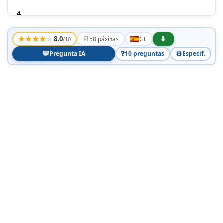
4
SEGURIDADE
★
★
★
★
★
📄
⬇
8.0
58 páxinas
GL
/10
5
💬
❓
⚙️
Pregunta IA
10 preguntas
Especif.
MEDIO AMBIENTE
A PLACA FOI DESEÑADA PENSANDO NA
CONSERVACIÓN DO MEDIO AMBIENTE