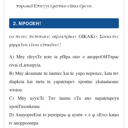
πορωικό Επαγγελματίκο εἰδικεύμενο.
2. NPOOXH!
εο πενες πεπιπώεις οηλεκτρίκες ΟΙΚΑΚες Σουκεύες
μηορεῖνα εἰναι εἰπικόνες!
A) Mny eIeyxTe note ta pfItpa otav o anoppoOHTnpac
eivai eLietoupyia.
B) Mny akoumate tic laumec kai tic yupo nepioxec, kata tnv
diapkeia kai meta tn yapatetapev xpontnc ykataataoanc
wtoiou.
C) Mny ayyicTe Tnv lauma eTa ano napatetapeyn
xponTnsoukeunc
D) AnayopeeErai to payeipepa φ ayntw v e φ oEvcs katao
tv anoppoonnpa