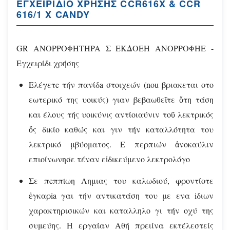
ΕΓΧΕΙΡΊΔΙΟ ΧΡΉΣΗΣ CCR616X & CCR
616/1 X CANDY
GR ANOPPOΦHTHPA Σ EKΔOΕH ANOPPOΦΗΕ -
Eγχειρίδι χρήσης
Eλέγετe τήν πανίδa στοιχεών (nou βριακεται οτο
εωτερικό της υοικύς) γιαν βεβαωθεῖτε ὄτη τάση
και έλους τής υοικύνις αντίοιαύνιν τοῦ λεκτρικός
ὅς δικίο καθώς και γιν τήν καταλλότητα του
λεκτρικό μβύοματος. Ε περπιών ἀνοκαύλιν
επιοίνωνησε τέναν εἰδικεύμενο λεκτρολόγο
Σε πeππtωη Αημιας του καλωδιού, φροντίοτε
ἐγκαρia γαι τήν αντικατάση του με ενα iδιων
χαρακτηρισικών και καταλληλο γι τήν οχύ της
συμεύης. H εργαίαν Αθή πρειίνα εκτέλεστείς