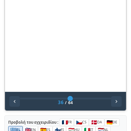
36
/
64
Προβολή του εγχειριδίου :
FR
CS
DA
DE
EL
EN
ES
FI
HU
IT
NL