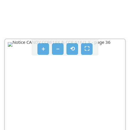
＋
－
⟲
⛶