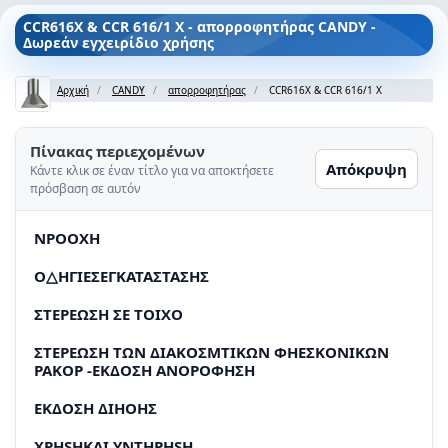
CCR616X & CCR 616/1 X - απορροφητήρας CANDY -
Δωρεάν εγχειρίδιο χρήσης
Αρχική
CANDY
απορροφητήρας
CCR616X & CCR 616/1 X
Πίνακας περιεχομένων
Απόκρυψη
Κάντε κλικ σε έναν τίτλο για να αποκτήσετε
πρόσβαση σε αυτόν
NPOOXH
O△HΓIΕΣΕΓΚATAΣΤΑΣΗΣ
ΣTEPEΩΣH ΣE TOIXO
ΣTEPEΩΣH TΩN ΔΙΑΚΟΣΜΤΙΚΩN ΦΗΕΣΚΟΝΙΚΩΝ
PAKOP -ΕΚΔΟΣΗ ΑΝΟΡΟΦΗΣΗ
EKΔOΣH ΔΙΗΟΗΣ
XPHSHKAI YNTHPHSH