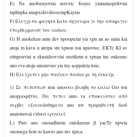
E) Na anofoeuyovtai aoivxtc fooyec yiataataopefovtai
taphiipka unapxekivduvoctupKayias
F) Eλεγχετα φαγητα kατο τηγανιμα γι την αποφυγιν
έπερθερμανός του λαδιου.
G) H auokekun autn dev npoopictai yia xpn an ao naiia kai
atoja m kava n ateipa stn xpnon tou npiovtoc. EKTc KI av
eitnpouvtai n eknaideovvtai oxetikmu n xpnan tnc oukeunc
ano eva atoju uneuuvuo yia tny aoppaleia touc.
H) Eλεγχετεν μην παιζουν παιδια με τη συκεύμ.
1) Σε πεπιπτωπ nou unοστει βλαβη το καλώ Gio tou
anopροφήτία, Πα πεπει auto va επιοκευστει από
σερβις εξουαιδοθημενο ano tov προμηθευτή διοῦ
anaiotuovai εἰδικα εργαλεί.
L) Pniv ano onoiadhnote eniokueun β yacTe npwta
onomega hote to kawio ano tnv npica.