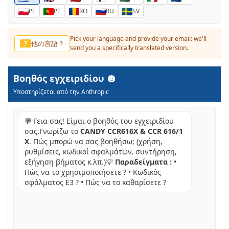
PL
PT
RO
RU
SV
Pick your language and provide your email: we'll
其他语言？
?
send you a specifically translated version.
Βοηθός εγχειριδίου
Υποστηρίζεται από την Anthropic
💬 Γεια σας! Είμαι ο βοηθός του εγχειριδίου
σας.Γνωρίζω το
CANDY CCR616X & CCR 616/1
X
. Πώς μπορώ να σας βοηθήσω; (χρήση,
ρυθμίσεις, κωδικοί σφαλμάτων, συντήρηση,
εξήγηση βήματος κ.λπ.)💡
Παραδείγματα :
•
Πώς να το χρησιμοποιήσετε ? • Κωδικός
σφάλματος E3 ? • Πώς να το καθαρίσετε ?