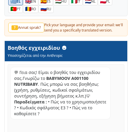
EL
EN
ES
HU
IT
NL
PL
PT
RO
RU
Pick your language and provide your email: we'll
Annat sprak?
?
send you a specifically translated version.
Βοηθός εγχειριδίου
Υποστηρίζεται από την Anthropic
💬 Γεια σας! Είμαι ο βοηθός του εγχειριδίου
σας.Γνωρίζω το
BABYMOOV A001100
NUTRIBABY
. Πώς μπορώ να σας βοηθήσω;
(χρήση, ρυθμίσεις, κωδικοί σφαλμάτων,
συντήρηση, εξήγηση βήματος κ.λπ.)💡
Παραδείγματα :
• Πώς να το χρησιμοποιήσετε
? • Κωδικός σφάλματος E3 ? • Πώς να το
καθαρίσετε ?