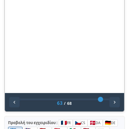
63
/
68
Προβολή του εγχειριδίου :
FR
CS
DA
DE