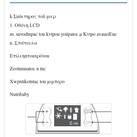
k.Σuδετηρας τοῦ μιερ
1. Oθόνη LCD
m. suvodtnpac tou kvtpou yoiipatoc µ Kvtpo avaueiEnc
n. Σπάτουλα
Eπiλεηnτouxρóvou
Zeotnmuatoc n tnc
Xwpntikotntac tou μιμπeρο
Nutribaby