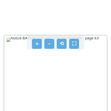
＋
－
⟲
⛶