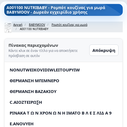
A001100 NUTRIBABY - Ρομπότ κουζίνας για μωρά
BABYMOOV - Δωρεάν εγχειρίδιο χρήσης
Αρχική
BABYMOOV
Ρομπότ κουζίνας για μωρά
A001100 NUTRIBABY
Πίνακας περιεχομένων
Απόκρυψη
Κάντε κλικ σε έναν τίτλο για να αποκτήσετε
πρόσβαση σε αυτόν
NONUTWEIKOVIDIWLEITOUPYIW
ΘEPMANΣH MΠIMNEPO
ΘEPMANΣH BAZAKIOY
C.AIOZTEIPΩ∑H
PINAKA T Ω N XPON Ω N H IMATO Β Λ E Σ ΛIΔ A 9
E.ANOVYEH