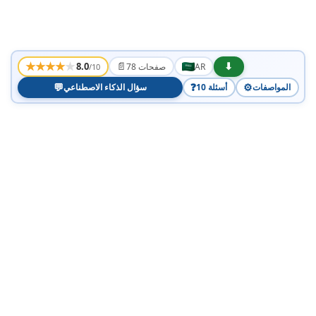
★
★
★
★
★
📄
⬇
8.0
AR
78 صفحات
/10
💬
❓
⚙️
المواصفات
10 أسئلة
سؤال الذكاء الاصطناعي