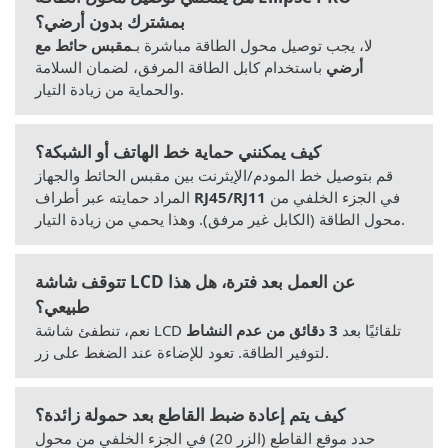
بمشترك بدون أرضي؟
لا، يجب توصيل محول الطاقة مباشرة بـ
مقبس حائط مع
أرضي
باستخدام كابل الطاقة المرفق، لضمان السلامة
والحماية من زيادة التيار.
كيف يمكنني حماية خط الهاتف أو الشبكة؟
قم بتوصيل خط المودم/الإيثرنت بين مقبس الحائط والجهاز
في الجزء الخلفي من
RJ45/RJ11
المراد حمايته عبر أطراف
محول الطاقة (الكابل غير مرفق). وهذا يحمي من زيادة التيار.
تتوقف شاشة LCD عن العمل بعد فترة، هل هذا
طبيعي؟
نعم، تنطفئ شاشة LCD تلقائيًا بعد
3 دقائق من عدم النشاط
لتوفير الطاقة. تعود للإضاءة عند الضغط على زر.
كيف يتم إعادة ضبط القاطع بعد حمولة زائدة؟
حدد موقع القاطع (الزر 20) في الجزء الخلفي من محول