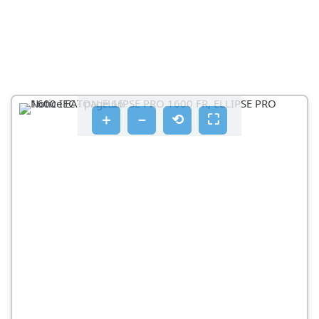
＋
－
⟲
⛶