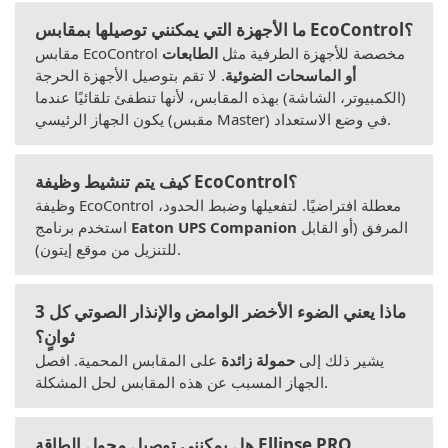
ما الأجهزة التي يمكنني توصيلها بمقابس EcoControl؟
مقابس EcoControl مخصصة للأجهزة الطرفية مثل
الطابعات
أو الماسحات الضوئية
. لا تقم بتوصيل الأجهزة الحرجة
(الكمبيوتر، الشاشة) بهذه المقابس، لأنها تنطفئ تلقائيًا عندما
يكون الجهاز الرئيسي (مقبس Master) في وضع الاستعداد.
كيف يتم تنشيط وظيفة EcoControl؟
وظيفة EcoControl معطلة افتراضيًا. لتفعيلها وضبط الحدود،
المرفق (أو القابل
Eaton UPS Companion
استخدم برنامج
للتنزيل من موقع إيتون).
ماذا يعني الضوء الأخضر الوامض والإنذار الصوتي كل 3
ثوانٍ؟
يشير ذلك إلى
حمولة زائدة
على المقابس المحمية. افصل
الجهاز المسبب عن هذه المقابس لحل المشكلة.
هل يمكنني توصيل محول الطاقة Ellipse PRO