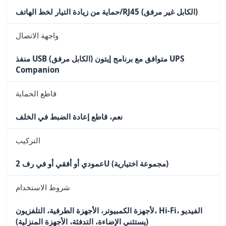
حماية من زيادة التيار لخط الهاتف/RJ45 (الكابل غير مرفق)
واجهة الاتصال
منفذ USB (الكابل مرفق) متوافق مع برنامج إيتون UPS
Companion
قاطع الحماية
نعم، قاطع إعادة الضبط في الخلف
التركيب
عمودي أو أفقي أو في رف 2U (مجموعة اختيارية)
شروط الاستخدام
لأجهزة الكمبيوتر، الأجهزة الطرفية، التلفزيون، Hi-Fi، الفيديو
(يستثني الإضاءة، التدفئة، الأجهزة المنزلية)