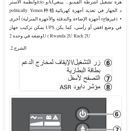
وأنظمة الاسترício وAJهزة تشغيل أشرطة الفيديو... يبنغي
politically Yemen种植د الجهاز في تغذية أجهزة كهربائية
أخرى (أجهزة الإضاءة والتدفئة والأجهزة المنزلية ogغيرها). •
يمكن تركيب جهاز UPS في وضع افقي أو رأسي، كما يكن
وضعه في وحدة 2U ( Rwanda 2U Rack 2U
.2.الشرح