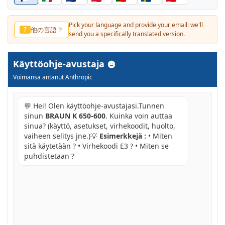
Pick your language and provide your email: we'll
他の言語？
?
send you a specifically translated version.
Käyttöohje-avustaja
Voimansa antanut Anthropic
💬 Hei! Olen käyttöohje-avustajasi.Tunnen
sinun
BRAUN K 650-600
. Kuinka voin auttaa
sinua? (käyttö, asetukset, virhekoodit, huolto,
vaiheen selitys jne.)💡
Esimerkkejä :
• Miten
sitä käytetään ? • Virhekoodi E3 ? • Miten se
puhdistetaan ?