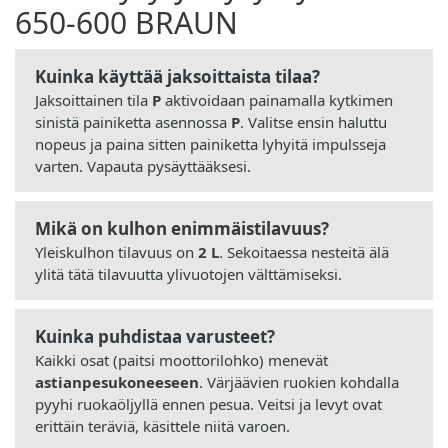
650-600 BRAUN
Kuinka käyttää jaksoittaista tilaa?
Jaksoittainen tila
P
aktivoidaan painamalla kytkimen
sinistä painiketta asennossa
P
. Valitse ensin haluttu
nopeus ja paina sitten painiketta lyhyitä impulsseja
varten. Vapauta pysäyttääksesi.
Mikä on kulhon enimmäistilavuus?
Yleiskulhon tilavuus on
2 L
. Sekoitaessa nesteitä älä
ylitä tätä tilavuutta ylivuotojen välttämiseksi.
Kuinka puhdistaa varusteet?
Kaikki osat (paitsi moottorilohko) menevät
astianpesukoneeseen
. Värjäävien ruokien kohdalla
pyyhi ruokaöljyllä ennen pesua. Veitsi ja levyt ovat
erittäin teräviä, käsittele niitä varoen.