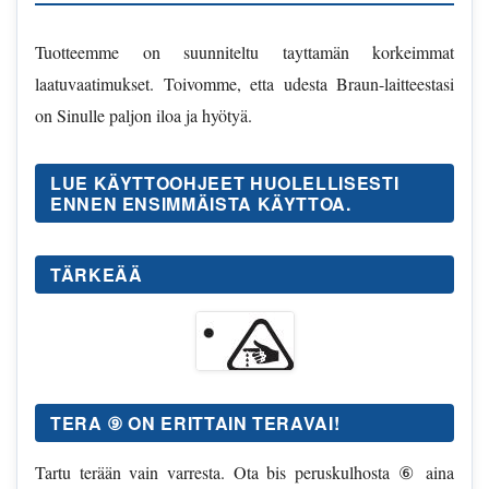
Tuotteemme on suunniteltu tayttamän korkeimmat
laatuvaatimukset. Toivomme, etta udesta Braun-laitteestasi
on Sinulle paljon iloa ja hyötyä.
LUE KÄYTTOOHJEET HUOLELLISESTI
ENNEN ENSIMMÄISTA KÄYTTOA.
TÄRKEÄÄ
TERA ⑨ ON ERITTAIN TERAVAI!
Tartu terään vain varresta. Ota bis peruskulhosta ⑥ aina