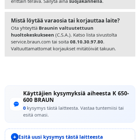
erittäin terävä. Säilytä aina
suojakannella
.
Mistä löytää varaosia tai korjauttaa laite?
Ota yhteyttä
Braunin valtuutettuun
huoltokeskukseen
(C.S.A.). Katso lista sivustolta
service.braun.com tai soita
08.10.30.97.80
.
Valtuuttamattomat korjaukset mitätöivät takuun.
Käyttäjien kysymyksiä aiheesta K 650-
600 BRAUN
0
kysymys tästä laitteesta. Vastaa tuntemiisi tai
esitä omasi.
Esitä uusi kysymys tästä laitteesta