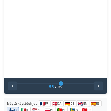
55
/
95
Näytä käyttöohje :
FR
DA
DE
EN
ES
FI
IT
NL
PL
PT
SV
TR