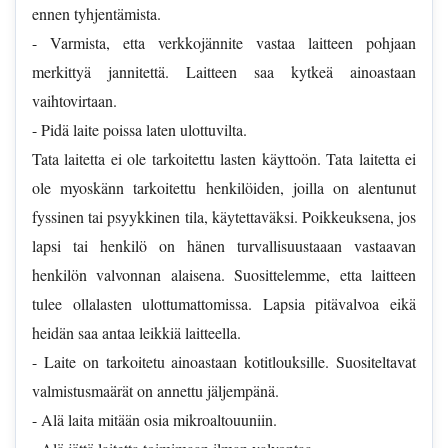
ennen tyhjentämista.
- Varmista, etta verkkojännite vastaa laitteen pohjaan
merkittyä jannitettä. Laitteen saa kytkeä ainoastaan
vaihtovirtaan.
- Pidä laite poissa laten ulottuvilta.
Tata laitetta ei ole tarkoitettu lasten käyttoön. Tata laitetta ei
ole myoskänn tarkoitettu henkilöiden, joilla on alentunut
fyssinen tai psyykkinen tila, käytettaväksi. Poikkeuksena, jos
lapsi tai henkilö on hänen turvallisuustaaan vastaavan
henkilön valvonnan alaisena. Suosittelemme, etta laitteen
tulee ollalasten ulottumattomissa. Lapsia pitävalvoa eikä
heidän saa antaa leikkiä laitteella.
- Laite on tarkoitetu ainoastaan kotitlouksille. Suositeltavat
valmistusmaärät on annettu jäljempänä.
- Alä laita mitään osia mikroaltouuniin.