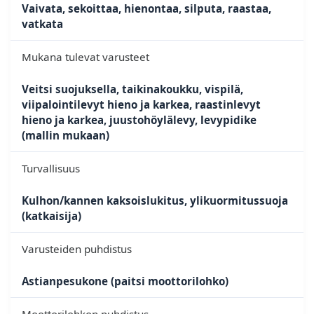
Vaivata, sekoittaa, hienontaa, silputa, raastaa,
vatkata
Mukana tulevat varusteet
Veitsi suojuksella, taikinakoukku, vispilä,
viipalointilevyt hieno ja karkea, raastinlevyt
hieno ja karkea, juustohöylälevy, levypidike
(mallin mukaan)
Turvallisuus
Kulhon/kannen kaksoislukitus, ylikuormitussuoja
(katkaisija)
Varusteiden puhdistus
Astianpesukone (paitsi moottorilohko)
Moottorilohkon puhdistus