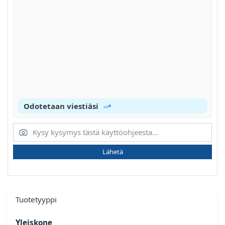
Odotetaan viestiäsi
Lähetä
Tuotetyyppi
Yleiskone