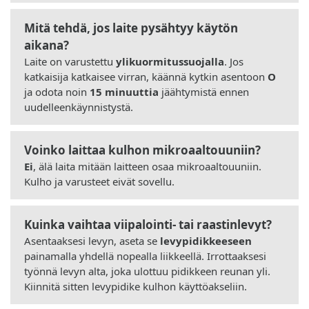
Mitä tehdä, jos laite pysähtyy käytön
aikana?
Laite on varustettu
ylikuormitussuojalla
. Jos
katkaisija katkaisee virran, käännä kytkin asentoon
O
ja odota noin
15 minuuttia
jäähtymistä ennen
uudelleenkäynnistystä.
Voinko laittaa kulhon mikroaaltouuniin?
Ei
, älä laita mitään laitteen osaa mikroaaltouuniin.
Kulho ja varusteet eivät sovellu.
Kuinka vaihtaa viipalointi- tai raastinlevyt?
Asentaaksesi levyn, aseta se
levypidikkeeseen
painamalla yhdellä nopealla liikkeellä. Irrottaaksesi
työnnä levyn alta, joka ulottuu pidikkeen reunan yli.
Kiinnitä sitten levypidike kulhon käyttöakseliin.