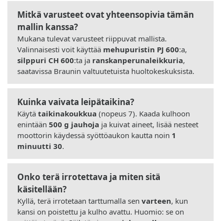
Mitkä varusteet ovat yhteensopivia tämän
mallin kanssa?
Mukana tulevat varusteet riippuvat mallista.
Valinnaisesti voit käyttää
mehupuristin PJ 600
:a,
silppuri CH 600
:ta ja
ranskanperunaleikkuria
,
saatavissa Braunin valtuutetuista huoltokeskuksista.
Kuinka vaivata leipätaikina?
Käytä
taikinakoukkua
(nopeus 7). Kaada kulhoon
enintään
500 g jauhoja
ja kuivat aineet, lisää nesteet
moottorin käydessä syöttöaukon kautta noin
1
minuutti 30
.
Onko terä irrotettava ja miten sitä
käsitellään?
Kyllä, terä irrotetaan tarttumalla sen
varteen
, kun
kansi on poistettu ja kulho avattu. Huomio: se on