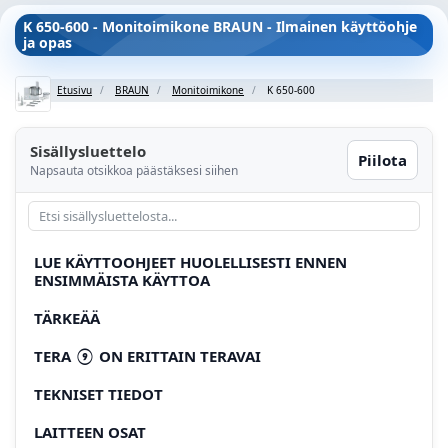
K 650-600 - Monitoimikone BRAUN - Ilmainen käyttöohje
ja opas
Etusivu
BRAUN
Monitoimikone
K 650-600
Sisällysluettelo
Piilota
Napsauta otsikkoa päästäksesi siihen
LUE KÄYTTOOHJEET HUOLELLISESTI ENNEN
ENSIMMÄISTA KÄYTTOA
TÄRKEÄÄ
TERA ⑨ ON ERITTAIN TERAVAI
TEKNISET TIEDOT
LAITTEEN OSAT