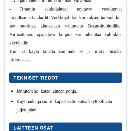
- Alä jättä laitetta toimimaan ilman valvontaa.
- Braunin sahkolaitteet tayttavat vaadittavat
turvallisuusstandardit. Verkkojohdon korjauksen tai vaihdon
saa suorittaa ainoastaan valtuutetu Braun-huoltoliike.
Virheellinen, épäpätevä korjaus voi aiheuttaa vahinkoa
käytäjäille.
Kun et käytä laitetta sammuta se ja irrota pistoke
pistorasiasta.
TEKNISET TIEDOT
Jännite/teho: katso laitteen pohja.
Käyttoaika ja suurin kapasiteetti: katso käyttoohjeita
jäljempänä.
LAITTEEN OSAT