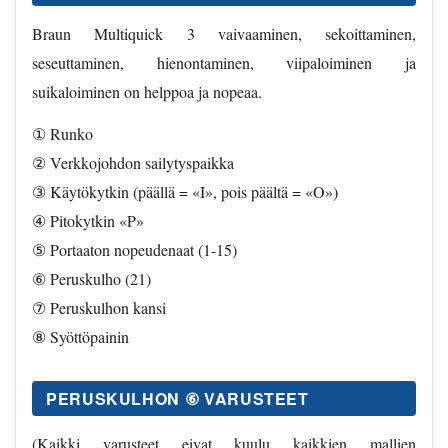
Braun Multiquick 3 vaivaaminen, sekoittaminen,
seseuttaminen, hienontaminen, viipaloiminen ja
suikaloiminen on helppoa ja nopeaa.
① Runko
② Verkkojohdon sailytyspaikka
③ Käytökytkin (päällä = «I», pois päältä = «O»)
④ Pitokytkin «P»
⑤ Portaaton nopeudenaat (1-15)
⑥ Peruskulho (21)
⑦ Peruskulhon kansi
⑧ Syöttöpainin
PERUSKULHON ⑥ VARUSTEET
(Kaikki varusteet eivat kuulu kaikkien mallien