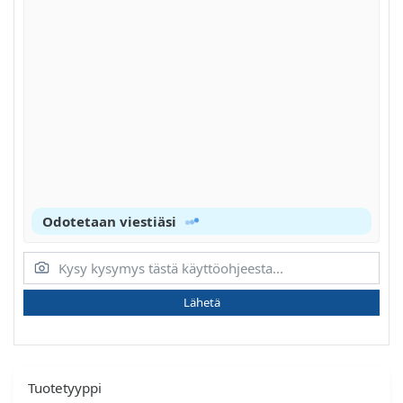
Odotetaan viestiäsi
Lähetä
Tuotetyyppi