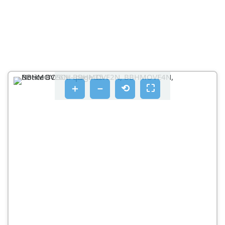
KUVA 8
VIRTAKYTKIN VOIDAAN KYTKEÄ SEURAAVIIN
KAHTEEN ASENTOON
KUVA 9
KUVA 10
＋
－
⟲
⛶
HUOMIO
RIKKAIMURIN KÄYTTÖ
KUVA
RAKOSUULAKE
KUVA 12
KUVA 13
SUODATTIMIEN PUHDISTUS