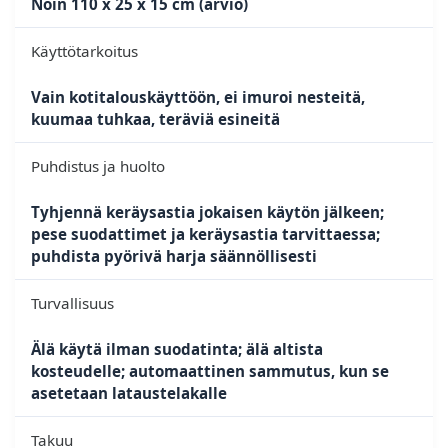
Noin 110 x 25 x 15 cm (arvio)
Käyttötarkoitus
Vain kotitalouskäyttöön, ei imuroi nesteitä,
kuumaa tuhkaa, teräviä esineitä
Puhdistus ja huolto
Tyhjennä keräysastia jokaisen käytön jälkeen;
pese suodattimet ja keräysastia tarvittaessa;
puhdista pyörivä harja säännöllisesti
Turvallisuus
Älä käytä ilman suodatinta; älä altista
kosteudelle; automaattinen sammutus, kun se
asetetaan lataustelakalle
Takuu