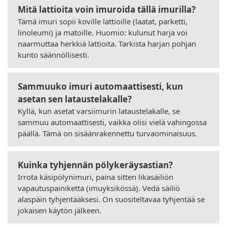
Mitä lattioita voin imuroida tällä imurilla?
Tämä imuri sopii koville lattioille (laatat, parketti,
linoleumi) ja matoille. Huomio: kulunut harja voi
naarmuttaa herkkiä lattioita. Tarkista harjan pohjan
kunto säännöllisesti.
Sammuuko imuri automaattisesti, kun
asetan sen lataustelakalle?
Kyllä, kun asetat varsiimurin lataustelakalle, se
sammuu automaattisesti, vaikka olisi vielä vahingossa
päällä. Tämä on sisäänrakennettu turvaominaisuus.
Kuinka tyhjennän pölykeräysastian?
Irrota käsipölynimuri, paina sitten likasäiliön
vapautuspainiketta (imuyksikössä). Vedä säiliö
alaspäin tyhjentääksesi. On suositeltavaa tyhjentää se
jokaisen käytön jälkeen.