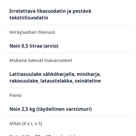
Irrotettava likasuodatin ja pestävä
tekstiilisuodatin
Keräysastian tilavuus
Noin 0,5 litraa (arvio)
Mukana tulevat lisävarusteet
Lattiasuulake sähköharjalla, miniharja,
rakosuulake, lataustelakka, seinäteline
Paino
Noin 2,5 kg (täydellinen varsiimuri)
Mitat (K x L x S)