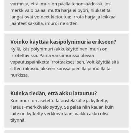
varmista, että imuri on päällä tehonsäädössä. Jos
merkkivalo palaa, mutta harja ei pyöri, hiukset tai
langat ovat voineet kietoutua: irrota harja ja leikkaa
jäänteet saksilla, imuroi ne sitten.
Voinko käyttää käsipölynimuria erikseen?
Kyllä, käsipölynimuri (akkukäyttöinen imuri) on
irrotettavissa. Paina varsiimurissa olevaa
vapautuspainiketta irrottaaksesi sen. Voit käyttää sitä
sitten rakosuulakkeen kanssa pienillä pinnoilla tai
nurkissa.
Kuinka tiedän, että akku latautuu?
Kun imuri on asetettu lataustelakalle ja kytketty,
'lataus'-merkkivalo syttyy. Se palaa niin kauan kuin
laite on kytketty verkkovirtaan, vaikka akku olisi
täynnä.