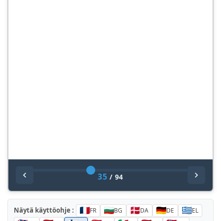
35
/
94
Näytä käyttöohje :
FR
BG
DA
DE
EL