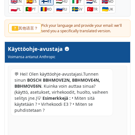
EN
ES
FI
HU
IT
NL
NO
PL
PT
RO
RU
SV
TR
UK
Pick your language and provide your email: we'll
其他语言？
?
send you a specifically translated version.
Käyttöohje-avustaja
Voimansa antanut Anthropic
💬 Hei! Olen käyttöohje-avustajasi.Tunnen
sinun
BOSCH BBHMOVE2N, BBHMOVE4N,
BBHMOVE6N
. Kuinka voin auttaa sinua?
(käyttö, asetukset, virhekoodit, huolto, vaiheen
selitys jne.)💡
Esimerkkejä :
• Miten sitä
käytetään ? • Virhekoodi E3 ? • Miten se
puhdistetaan ?