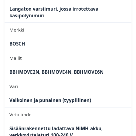
Langaton varsiimuri, jossa irrotettava
käsipölynimuri
Merkki
BOSCH
Mallit
BBHMOVE2N, BBHMOVE4N, BBHMOVE6N
Väri
Valkoinen ja punainen (tyypillinen)
Virtalähde
Sisäänrakennettu ladattava NiMH-akku,
verkkovirtalaturi 100-240 V