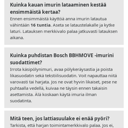
Kuinka kauan imurin lataaminen kestää
ensimmäistä kertaa?
Ennen ensimmäistä käyttöä anna imurin latautua
vähintään
16 tuntia
. Aseta se lataustelakalle ja kytke
laturi. Latauksen merkkivalo palaa jatkuvasti latauksen
aikana.
Kuinka puhdistan Bosch BBHMOVE -imurini
suodattimet?
Irrota käsipölynimuri, avaa pölykeräysastia ja poista
likasuodatin sekä tekstiilisuodatin. Voit napauttaa niitä
varovasti tai harjata. Jos ne ovat hyvin likaiset, pese ne
puhtaalla vedellä, kuivaa ne täysin ennen takaisin
asettamista. Älä koskaan käytä imuria ilman
suodatinta.
Mitä teen, jos lattiasuulake ei enää pyöri?
Tarkista, että harjan toimintamerkkivalo palaa. Jos ei,