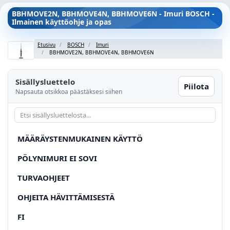
BBHMOVE2N, BBHMOVE4N, BBHMOVE6N - Imuri BOSCH -
Ilmainen käyttöohje ja opas
Etusivu
BOSCH
Imuri
BBHMOVE2N, BBHMOVE4N, BBHMOVE6N
Sisällysluettelo
Piilota
Napsauta otsikkoa päästäksesi siihen
MÄÄRÄYSTENMUKAINEN KÄYTTÖ
PÖLYNIMURI EI SOVI
TURVAOHJEET
OHJEITA HÄVITTÄMISESTÄ
FI