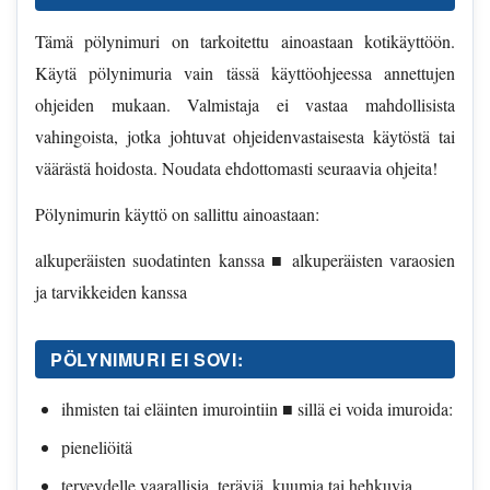
Tämä pölynimuri on tarkoitettu ainoastaan kotikäyttöön.
Käytä pölynimuria vain tässä käyttöohjeessa annettujen
ohjeiden mukaan. Valmistaja ei vastaa mahdollisista
vahingoista, jotka johtuvat ohjeidenvastaisesta käytöstä tai
väärästä hoidosta. Noudata ehdottomasti seuraavia ohjeita!
Pölynimurin käyttö on sallittu ainoastaan:
alkuperäisten suodatinten kanssa ■ alkuperäisten varaosien
ja tarvikkeiden kanssa
PÖLYNIMURI EI SOVI:
ihmisten tai eläinten imurointiin ■ sillä ei voida imuroida:
pieneliöitä
terveydelle vaarallisia, teräviä, kuumia tai hehkuvia